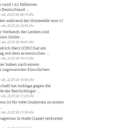
 rund 1 62 Millionen
n Deutschland ...
.de, 23.07.26 08:19 Uhr
den während der Hitzewelle vom 17.
.de, 22.07.26 23:03 Uhr
er Verbands der Lesben und
ion Sönke ...
.de, 22.07.26 16:41 Uhr
edrich Merz (CDU) hat am
g mit dem armenischen ...
.de, 22.07.26 16:13 Uhr
ker haben nach einem
er sogenannten Künstlichen
.de, 22.07.26 15:59 Uhr
chaft hat Anklage gegen die
 der Reichsbürger ...
.de, 22.07.26 11:23 Uhr
enz ist für viele Studenten zu einem
..
.de, 22.07.26 11:16 Uhr
agentur in Halle (Saale) verbreitet