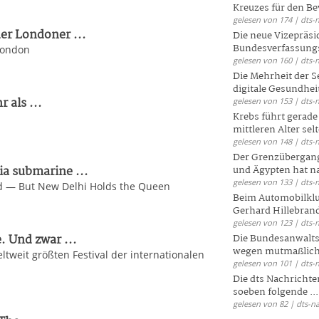
Kreuzes für den Be
gelesen von 174 | dts-
er Londoner ...
Die neue Vizepräsi
Bundesverfassungs
London
gelesen von 160 | dts-
Die Mehrheit der S
digitale Gesundhei
 als ...
gelesen von 153 | dts-
Krebs führt gerad
mittleren Alter selt
gelesen von 148 | dts-
Der Grenzübergang
a submarine ...
und Ägypten hat na
gelesen von 133 | dts-
d — But New Delhi Holds the Queen
Beim Automobilklu
Gerhard Hillebrand
gelesen von 123 | dts-
 Und zwar ...
Die Bundesanwalts
wegen mutmaßliche
ltweit größten Festival der internationalen
gelesen von 101 | dts-
Die dts Nachrichten
soeben folgende ...
gelesen von 82 | dts-n