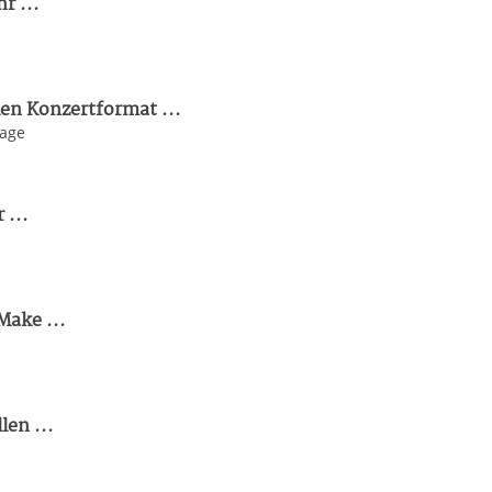
r ...
en Konzertformat ...
yage
 ...
Make ...
len ...