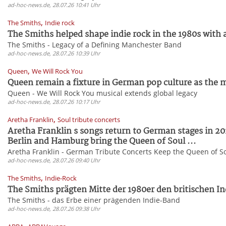
ad-hoc-news.de, 28.07.26 10:41 Uhr
,
The Smiths
Indie rock
The Smiths helped shape indie rock in the 1980s with 
The Smiths - Legacy of a Defining Manchester Band
ad-hoc-news.de, 28.07.26 10:39 Uhr
,
Queen
We Will Rock You
Queen remain a fixture in German pop culture as the mu
Queen - We Will Rock You musical extends global legacy
ad-hoc-news.de, 28.07.26 10:17 Uhr
,
Aretha Franklin
Soul tribute concerts
Aretha Franklin s songs return to German stages in 20
Berlin and Hamburg bring the Queen of Soul ...
Aretha Franklin - German Tribute Concerts Keep the Queen of So
ad-hoc-news.de, 28.07.26 09:40 Uhr
,
The Smiths
Indie-Rock
The Smiths prägten Mitte der 1980er den britischen In
The Smiths - das Erbe einer prägenden Indie-Band
ad-hoc-news.de, 28.07.26 09:38 Uhr
,