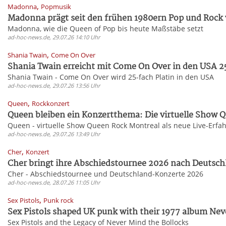
,
Madonna
Popmusik
Madonna prägt seit den frühen 1980ern Pop und Rock 
Madonna, wie die Queen of Pop bis heute Maßstäbe setzt
ad-hoc-news.de, 29.07.26 14:10 Uhr
,
Shania Twain
Come On Over
Shania Twain erreicht mit Come On Over in den USA 25
Shania Twain - Come On Over wird 25-fach Platin in den USA
ad-hoc-news.de, 29.07.26 13:56 Uhr
,
Queen
Rockkonzert
Queen bleiben ein Konzertthema: Die virtuelle Show Q
Queen - virtuelle Show Queen Rock Montreal als neue Live-Erfa
ad-hoc-news.de, 29.07.26 13:49 Uhr
,
Cher
Konzert
Cher bringt ihre Abschiedstournee 2026 nach Deutschl
Cher - Abschiedstournee und Deutschland-Konzerte 2026
ad-hoc-news.de, 28.07.26 11:05 Uhr
,
Sex Pistols
Punk rock
Sex Pistols shaped UK punk with their 1977 album Neve
Sex Pistols and the Legacy of Never Mind the Bollocks