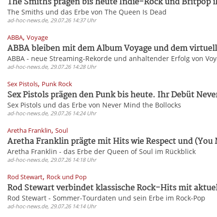
The Smiths prägen bis heute Indie-Rock und Britpop ih
The Smiths und das Erbe von The Queen Is Dead
ad-hoc-news.de, 29.07.26 14:37 Uhr
,
ABBA
Voyage
ABBA bleiben mit dem Album Voyage und dem virtuell
ABBA - neue Streaming-Rekorde und anhaltender Erfolg von Vo
ad-hoc-news.de, 29.07.26 14:28 Uhr
,
Sex Pistols
Punk Rock
Sex Pistols prägen den Punk bis heute. Ihr Debüt Never
Sex Pistols und das Erbe von Never Mind the Bollocks
ad-hoc-news.de, 29.07.26 14:24 Uhr
,
Aretha Franklin
Soul
Aretha Franklin prägte mit Hits wie Respect und (You 
Aretha Franklin - das Erbe der Queen of Soul im Rückblick
ad-hoc-news.de, 29.07.26 14:18 Uhr
,
Rod Stewart
Rock und Pop
Rod Stewart verbindet klassische Rock-Hits mit aktuel
Rod Stewart - Sommer-Tourdaten und sein Erbe im Rock-Pop
ad-hoc-news.de, 29.07.26 14:14 Uhr