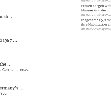
dts-nachrichtenagentur
Frauen sorgen weite
Männer und der ...
dts-nachrichtenagentur
ush ...
Insgesamt 1.571 Wi
ihre Habilitation an
dts-nachrichtenagentur
 1987 ...
he ...
to German arenas
ermany’s ...
 You