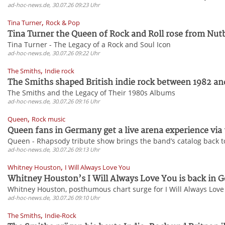
ad-hoc-news.de, 30.07.26 09:23 Uhr
,
Tina Turner
Rock & Pop
Tina Turner the Queen of Rock and Roll rose from Nutb
Tina Turner - The Legacy of a Rock and Soul Icon
ad-hoc-news.de, 30.07.26 09:22 Uhr
,
The Smiths
Indie rock
The Smiths shaped British indie rock between 1982 and
The Smiths and the Legacy of Their 1980s Albums
ad-hoc-news.de, 30.07.26 09:16 Uhr
,
Queen
Rock music
Queen fans in Germany get a live arena experience via t
Queen - Rhapsody tribute show brings the band’s catalog back 
ad-hoc-news.de, 30.07.26 09:13 Uhr
,
Whitney Houston
I Will Always Love You
Whitney Houston’s I Will Always Love You is back in G
Whitney Houston, posthumous chart surge for I Will Always Love
ad-hoc-news.de, 30.07.26 09:10 Uhr
,
The Smiths
Indie-Rock