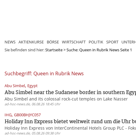
NEWS
AKTIENKURSE
BÖRSE
WIRTSCHAFT
POLITIK
SPORT
UNTER
Sie befinden sind hier:
Startseite
>
Suche: Queen in Rubrik News Seite 1
Suchbegriff: Queen in Rubrik News
,
Abu Simbel
Egypt
Abu Simbel near the Sudanese border in southern Egypt
Abu Simbel and its colossal rock-cut temples on Lake Nasser
ad-hoc-news.de, 06.08.26 18:45 Uhr
,
IHG
GB00BHJYC057
Holiday Inn Express bietet weltweit rund um die Uhr b
Holiday Inn Express von InterContinental Hotels Group PLC - Fo
ad-hoc-news.de, 05.08.26 09:38 Uhr