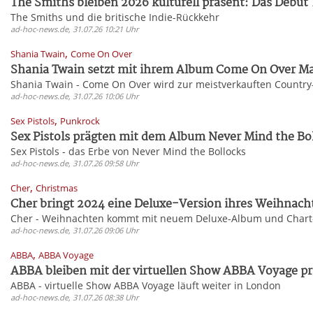
The Smiths bleiben 2026 kulturell präsent: Das Debüt 
The Smiths und die britische Indie-Rückkehr
ad-hoc-news.de, 31.07.26 10:21 Uhr
,
Shania Twain
Come On Over
Shania Twain setzt mit ihrem Album Come On Over Maß
Shania Twain - Come On Over wird zur meistverkauften Country-
ad-hoc-news.de, 31.07.26 10:06 Uhr
,
Sex Pistols
Punkrock
Sex Pistols prägten mit dem Album Never Mind the Bol
Sex Pistols - das Erbe von Never Mind the Bollocks
ad-hoc-news.de, 31.07.26 09:58 Uhr
,
Cher
Christmas
Cher bringt 2024 eine Deluxe-Version ihres Weihnach
Cher - Weihnachten kommt mit neuem Deluxe-Album und Chart-
ad-hoc-news.de, 31.07.26 09:06 Uhr
,
ABBA
ABBA Voyage
ABBA bleiben mit der virtuellen Show ABBA Voyage prä
ABBA - virtuelle Show ABBA Voyage läuft weiter in London
ad-hoc-news.de, 31.07.26 08:38 Uhr