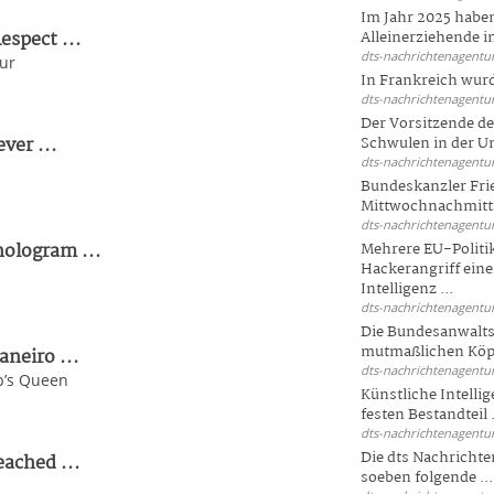
Im Jahr 2025 haben
espect ...
Alleinerziehende i
dts-nachrichtenagentur
tur
In Frankreich wur
dts-nachrichtenagentur
Der Vorsitzende d
ver ...
Schwulen in der Un
dts-nachrichtenagentur
Bundeskanzler Fri
Mittwochnachmitta
dts-nachrichtenagentur
hologram ...
Mehrere EU-Politi
Hackerangriff ein
Intelligenz ...
dts-nachrichtenagentur
Die Bundesanwalts
mutmaßlichen Köpfe
aneiro ...
dts-nachrichtenagentur
p’s Queen
Künstliche Intellig
festen Bestandteil .
dts-nachrichtenagentur
Die dts Nachrichten
ached ...
soeben folgende ...