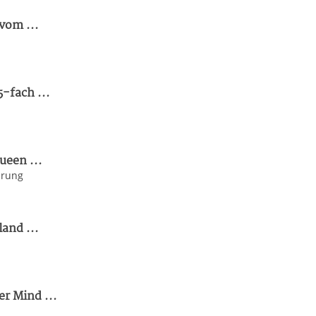
vom ...
-fach ...
ueen ...
hrung
and ...
r Mind ...