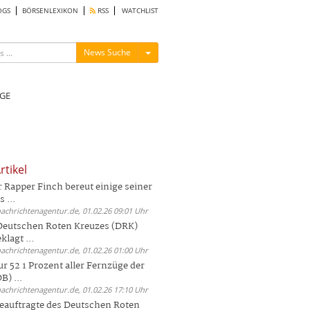
OGS
BÖRSENLEXIKON
RSS
WATCHLIST
Menü ein-/ausblenden
News Suche
GE
rtikel
Rapper Finch bereut einige seiner
 ...
nachrichtenagentur.de, 01.02.26 09:01 Uhr
 Deutschen Roten Kreuzes (DRK)
lagt ...
nachrichtenagentur.de, 01.02.26 01:00 Uhr
r 52 1 Prozent aller Fernzüge der
) ...
nachrichtenagentur.de, 01.02.26 17:10 Uhr
auftragte des Deutschen Roten