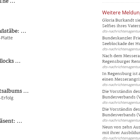
The ...
Weitere Meldu
Gloria Burkandt si
Selfies ihres Vaters 
stäbe: ...
dts-nachrichtenagentur
Platte
Bundeskanzler Frie
Seeblockade der Hut
dts-nachrichtenagentur
Nach dem Messeran
locks ...
Regensburger Renn
dts-nachrichtenagentur
In Regensburg ist
einen Messerangriff
dts-nachrichtenagentur
tsalbums ...
Die Vorständin de
Bundesverbands (V
Erfolg
dts-nachrichtenagentur
Die Vorständin de
Bundesverbands (V
sent: ...
dts-nachrichtenagentur
Neun von zehn Aus
mit ihrer Ausbildun
dts-nachrichtenagentur