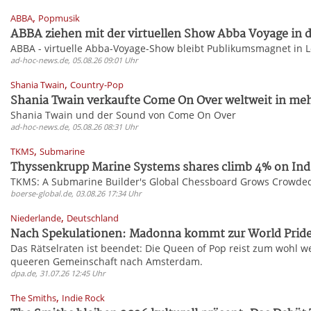
,
ABBA
Popmusik
ABBA ziehen mit der virtuellen Show Abba Voyage in d
ABBA - virtuelle Abba-Voyage-Show bleibt Publikumsmagnet in 
ad-hoc-news.de, 05.08.26 09:01 Uhr
,
Shania Twain
Country-Pop
Shania Twain verkaufte Come On Over weltweit in mehr
Shania Twain und der Sound von Come On Over
ad-hoc-news.de, 05.08.26 08:31 Uhr
,
TKMS
Submarine
Thyssenkrupp Marine Systems shares climb 4% on Indi
TKMS: A Submarine Builder's Global Chessboard Grows Crowde
boerse-global.de, 03.08.26 17:34 Uhr
,
Niederlande
Deutschland
Nach Spekulationen: Madonna kommt zur World Pride.
Das Rätselraten ist beendet: Die Queen of Pop reist zum wohl we
queeren Gemeinschaft nach Amsterdam.
dpa.de, 31.07.26 12:45 Uhr
,
The Smiths
Indie Rock