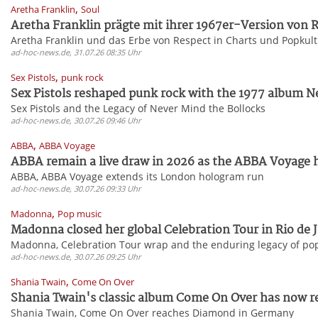
,
Aretha Franklin
Soul
Aretha Franklin prägte mit ihrer 1967er-Version von R
Aretha Franklin und das Erbe von Respect in Charts und Popkul
ad-hoc-news.de, 31.07.26 08:35 Uhr
,
Sex Pistols
punk rock
Sex Pistols reshaped punk rock with the 1977 album Ne
Sex Pistols and the Legacy of Never Mind the Bollocks
ad-hoc-news.de, 30.07.26 09:46 Uhr
,
ABBA
ABBA Voyage
ABBA remain a live draw in 2026 as the ABBA Voyage 
ABBA, ABBA Voyage extends its London hologram run
ad-hoc-news.de, 30.07.26 09:33 Uhr
,
Madonna
Pop music
Madonna closed her global Celebration Tour in Rio de J
Madonna, Celebration Tour wrap and the enduring legacy of po
ad-hoc-news.de, 30.07.26 09:25 Uhr
,
Shania Twain
Come On Over
Shania Twain's classic album Come On Over has now re
Shania Twain, Come On Over reaches Diamond in Germany