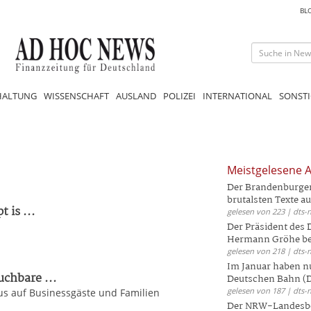
BL
HALTUNG
WISSENSCHAFT
AUSLAND
POLIZEI
INTERNATIONAL
SONSTI
Meistgelesene A
Der Brandenburger 
brutalsten Texte aus
 is ...
gelesen von 223 | dts-
Der Präsident des
Hermann Gröhe bek
gelesen von 218 | dts-
Im Januar haben nu
uchbare ...
Deutschen Bahn (DB
gelesen von 187 | dts-
kus auf Businessgäste und Familien
Der NRW-Landesbe