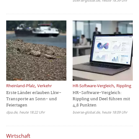
boerse-global.de, heute 18:39 Uhr
,
,
Rheinland-Pfalz
Verkehr
HR-Software-Vergleich
Rippling
Erste Länder erlauben Lkw-
HR-Software-Vergleich:
Transporte an Sonn- und
Rippling und Deel führen mit
Feiertagen
4,8 Punkten
dpa.de, heute 18:22 Uhr
boerse-global.de, heute 18:09 Uhr
Wirtschaft