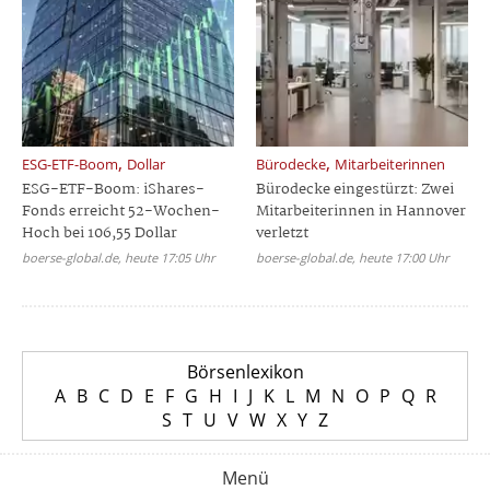
,
,
ESG-ETF-Boom
Dollar
Bürodecke
Mitarbeiterinnen
ESG-ETF-Boom: iShares-
Bürodecke eingestürzt: Zwei
Fonds erreicht 52-Wochen-
Mitarbeiterinnen in Hannover
Hoch bei 106,55 Dollar
verletzt
boerse-global.de, heute 17:05 Uhr
boerse-global.de, heute 17:00 Uhr
Börsenlexikon
A
B
C
D
E
F
G
H
I
J
K
L
M
N
O
P
Q
R
S
T
U
V
W
X
Y
Z
Menü