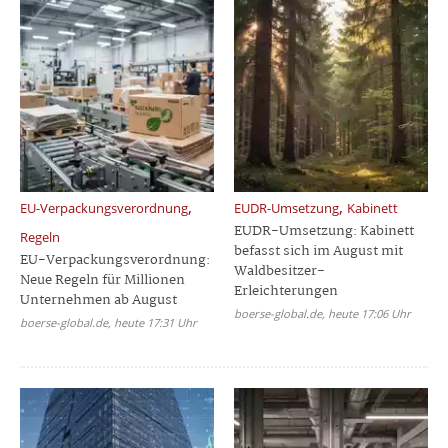
,
,
EU-Verpackungsverordnung
EUDR-Umsetzung
Kabinett
EUDR-Umsetzung: Kabinett
Regeln
befasst sich im August mit
EU-Verpackungsverordnung:
Waldbesitzer-
Neue Regeln für Millionen
Erleichterungen
Unternehmen ab August
boerse-global.de, heute 17:06 Uhr
boerse-global.de, heute 17:31 Uhr