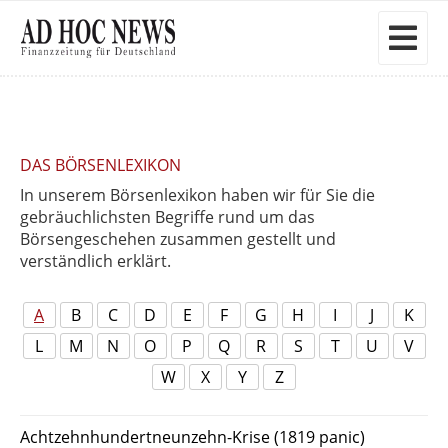
DAS BÖRSENLEXIKON
In unserem Börsenlexikon haben wir für Sie die
gebräuchlichsten Begriffe rund um das
Börsengeschehen zusammen gestellt und
verständlich erklärt.
A
B
C
D
E
F
G
H
I
J
K
L
M
N
O
P
Q
R
S
T
U
V
W
X
Y
Z
Achtzehnhundertneunzehn-Krise (1819 panic)