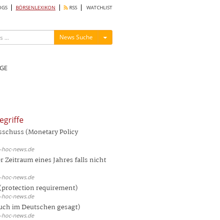
OGS
BÖRSENLEXIKON
RSS
WATCHLIST
Menü ein-/ausblenden
News Suche
GE
egriffe
sschuss (Monetary Policy
d-hoc-news.de
 Zeitraum eines Jahres falls nicht
d-hoc-news.de
(protection requirement)
d-hoc-news.de
auch im Deutschen gesagt)
d-hoc-news.de