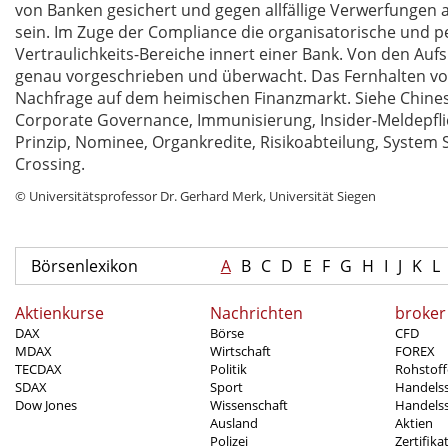
von Banken gesichert und gegen allfällige Verwerfungen
sein. Im Zuge der Compliance die organisatorische und p
Vertraulichkeits-Bereiche innert einer Bank. Von den Auf
genau vorgeschrieben und überwacht. Das Fernhalten v
Nachfrage auf dem heimischen Finanzmarkt. Siehe Chines
Corporate Governance, Immunisierung, Insider-Meldepflic
Prinzip, Nominee, Organkredite, Risikoabteilung, System 
Crossing.
© Universitätsprofessor Dr. Gerhard Merk, Universität Siegen
Börsenlexikon
A
B
C
D
E
F
G
H
I
J
K
L
Aktienkurse
Nachrichten
broker
DAX
Börse
CFD
MDAX
Wirtschaft
FOREX
TECDAX
Politik
Rohstoff
SDAX
Sport
Handels
Dow Jones
Wissenschaft
Handelss
Ausland
Aktien
Polizei
Zertifika