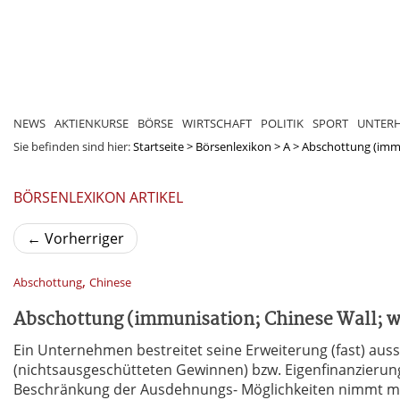
NEWS
AKTIENKURSE
BÖRSE
WIRTSCHAFT
POLITIK
SPORT
UNTER
Sie befinden sind hier:
Startseite
>
Börsenlexikon
>
A
>
Abschottung (immun
BÖRSENLEXIKON ARTIKEL
←
Vorherriger
,
Abschottung
Chinese
Abschottung (immunisation; Chinese Wall; w
Ein Unternehmen bestreitet seine Erweiterung (fast) auss
(nichtsausgeschütteten Gewinnen) bzw. Eigenfinanzierung
Beschränkung der Ausdehnungs- Möglichkeiten nimmt man