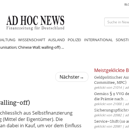
BL
HALTUNG
WISSENSCHAFT
AUSLAND
POLIZEI
INTERNATIONAL
SONSTI
isation; Chinese Wall; walling-off) ...
Meistgeklickte B
Nächster
→
Geldpolitischer Au
Committee, MPC)
geklickt von 21014 | a
Gemäss § 9 VVG der
die Prämie nach ...
alling-off)
geklickt von 21000 | a
Sicherungspflicht 
chliesslich aus Selbstfinanzierung
geklickt von 20982 | a
 (Mittel der Eigentümer). Die
Service-Shift (so 
 dabei in Kauf, um vor dem Einfluss
geklickt von 20981 | a