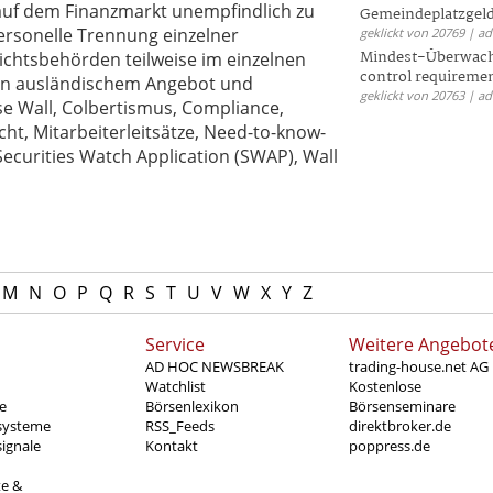
 auf dem Finanzmarkt unempfindlich zu
Gemeindeplatzgeld
ersonelle Trennung einzelner
geklickt von 20769 | a
Mindest-Überwac
sichtsbehörden teilweise im einzelnen
control requireme
on ausländischem Angebot und
geklickt von 20763 | a
e Wall, Colbertismus, Compliance,
ht, Mitarbeiterleitsätze, Need-to-know-
Securities Watch Application (SWAP), Wall
M
N
O
P
Q
R
S
T
U
V
W
X
Y
Z
Service
Weitere Angebot
AD HOC NEWSBREAK
trading-house.net AG
Watchlist
Kostenlose
e
Börsenlexikon
Börsenseminare
systeme
RSS_Feeds
direktbroker.de
ignale
Kontakt
poppress.de
te &