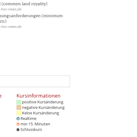
 (common land royality)
d-hoc-news.de
hungsanforderungen (minimum
nts)
d-hoc-news.de
e
Kursinformationen
positive Kursänderung
negative Kursänderung
Keine Kursänderung
Realtime
min 15. Minuten
Schlusskurs