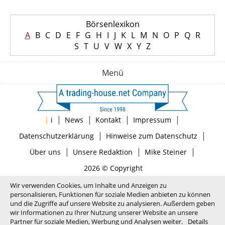
Börsenlexikon
A
B
C
D
E
F
G
H
I
J
K
L
M
N
O
P
Q
R
S
T
U
V
W
X
Y
Z
Menü
|
|
|
|
|
i
News
Kontakt
Impressum
|
|
Datenschutzerklärung
Hinweise zum Datenschutz
|
|
|
Über uns
Unsere Redaktion
Mike Steiner
2026 © Copyright
Wir verwenden Cookies, um Inhalte und Anzeigen zu
personalisieren, Funktionen für soziale Medien anbieten zu können
und die Zugriffe auf unsere Website zu analysieren. Außerdem geben
wir Informationen zu Ihrer Nutzung unserer Website an unsere
Partner für soziale Medien, Werbung und Analysen weiter.
Details