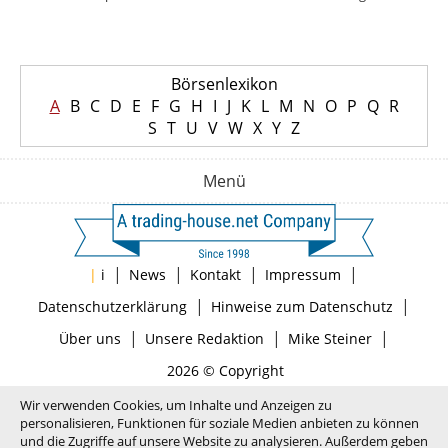
Börsenlexikon
A
B
C
D
E
F
G
H
I
J
K
L
M
N
O
P
Q
R
S
T
U
V
W
X
Y
Z
Menü
|
|
|
|
|
i
News
Kontakt
Impressum
|
|
Datenschutzerklärung
Hinweise zum Datenschutz
|
|
|
Über uns
Unsere Redaktion
Mike Steiner
2026 © Copyright
Wir verwenden Cookies, um Inhalte und Anzeigen zu
personalisieren, Funktionen für soziale Medien anbieten zu können
und die Zugriffe auf unsere Website zu analysieren. Außerdem geben