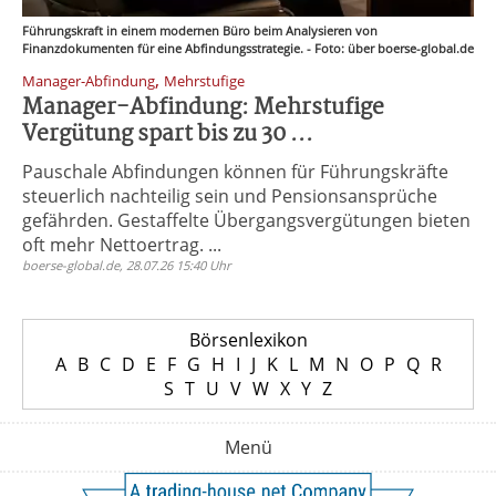
Führungskraft in einem modernen Büro beim Analysieren von
Finanzdokumenten für eine Abfindungsstrategie. - Foto: über boerse-global.de
,
Manager-Abfindung
Mehrstufige
Manager-Abfindung: Mehrstufige
Vergütung spart bis zu 30 ...
Pauschale Abfindungen können für Führungskräfte
steuerlich nachteilig sein und Pensionsansprüche
gefährden. Gestaffelte Übergangsvergütungen bieten
oft mehr Nettoertrag. ...
boerse-global.de, 28.07.26 15:40 Uhr
Börsenlexikon
A
B
C
D
E
F
G
H
I
J
K
L
M
N
O
P
Q
R
S
T
U
V
W
X
Y
Z
Menü