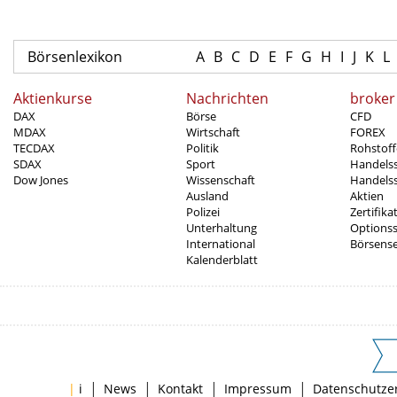
Börsenlexikon
A
B
C
D
E
F
G
H
I
J
K
L
Aktienkurse
Nachrichten
broker
DAX
Börse
CFD
MDAX
Wirtschaft
FOREX
TECDAX
Politik
Rohstoff
SDAX
Sport
Handels
Dow Jones
Wissenschaft
Handelss
Ausland
Aktien
Polizei
Zertifika
Unterhaltung
Options
International
Börsens
Kalenderblatt
|
|
|
|
|
i
News
Kontakt
Impressum
Datenschutze