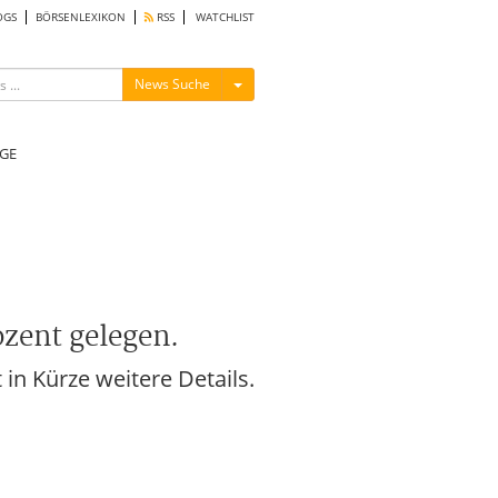
OGS
BÖRSENLEXIKON
RSS
WATCHLIST
Menü ein-/ausblenden
News Suche
GE
ozent gelegen.
in Kürze weitere Details.