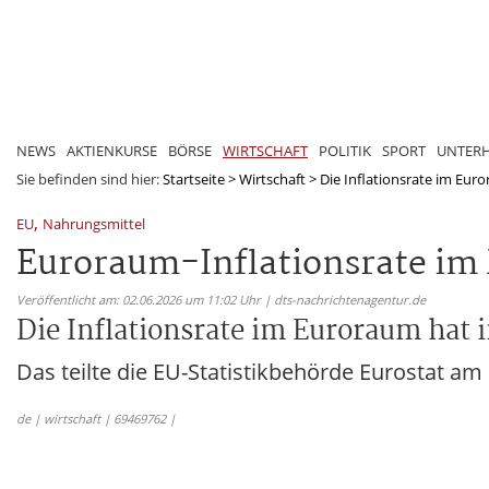
NEWS
AKTIENKURSE
BÖRSE
WIRTSCHAFT
POLITIK
SPORT
UNTER
Sie befinden sind hier:
Startseite
>
Wirtschaft
>
Die Inflationsrate im Euro
,
EU
Nahrungsmittel
Euroraum-Inflationsrate im 
Veröffentlicht am: 02.06.2026 um 11:02 Uhr | dts-nachrichtenagentur.de
Die Inflationsrate im Euroraum hat i
Das teilte die EU-Statistikbehörde Eurostat am
de | wirtschaft | 69469762 |