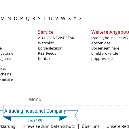
M
N
O
P
Q
R
S
T
U
V
W
X
Y
Z
Service
Weitere Angebot
AD HOC NEWSBREAK
trading-house.net AG
Watchlist
Kostenlose
e
Börsenlexikon
Börsenseminare
systeme
RSS_Feeds
direktbroker.de
ignale
Kontakt
poppress.de
te &
scheine
eminare
Menü
|
|
|
rklärung
Hinweise zum Datenschutz
Über uns
Unsere Red