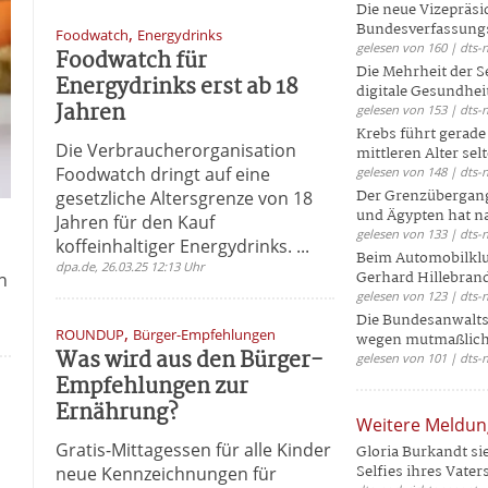
Die neue Vizepräsi
Bundesverfassungs
,
Foodwatch
Energydrinks
gelesen von 160 | dts-
Foodwatch für
Die Mehrheit der S
Energydrinks erst ab 18
digitale Gesundhei
Jahren
gelesen von 153 | dts-
Krebs führt gerad
Die Verbraucherorganisation
mittleren Alter selt
Foodwatch dringt auf eine
gelesen von 148 | dts-
Der Grenzübergang
gesetzliche Altersgrenze von 18
und Ägypten hat na
Jahren für den Kauf
gelesen von 133 | dts-
koffeinhaltiger Energydrinks. ...
Beim Automobilklu
dpa.de, 26.03.25 12:13 Uhr
Gerhard Hillebrand
n
gelesen von 123 | dts-
Die Bundesanwalts
,
ROUNDUP
Bürger-Empfehlungen
wegen mutmaßliche
Was wird aus den Bürger-
gelesen von 101 | dts-
Empfehlungen zur
Ernährung?
Weitere Meldu
Gratis-Mittagessen für alle Kinder
Gloria Burkandt si
Selfies ihres Vaters 
neue Kennzeichnungen für