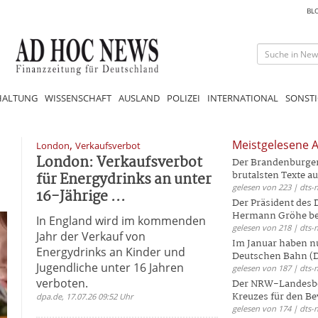
BL
HALTUNG
WISSENSCHAFT
AUSLAND
POLIZEI
INTERNATIONAL
SONSTI
,
Meistgelesene A
London
Verkaufsverbot
London: Verkaufsverbot
Der Brandenburger 
für Energydrinks an unter
brutalsten Texte aus
gelesen von 223 | dts-
16-Jährige ...
Der Präsident des
Hermann Gröhe bek
In England wird im kommenden
gelesen von 218 | dts-
Jahr der Verkauf von
Im Januar haben nu
Energydrinks an Kinder und
Deutschen Bahn (DB
Jugendliche unter 16 Jahren
gelesen von 187 | dts-
verboten.
Der NRW-Landesbe
Kreuzes für den Be
dpa.de, 17.07.26 09:52 Uhr
gelesen von 174 | dts-