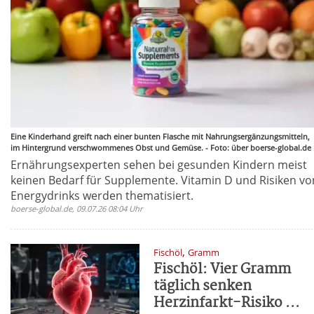
Eine Kinderhand greift nach einer bunten Flasche mit Nahrungsergänzungsmitteln,
im Hintergrund verschwommenes Obst und Gemüse. - Foto: über boerse-global.de
Ernährungsexperten sehen bei gesunden Kindern meist
keinen Bedarf für Supplemente. Vitamin D und Risiken vo
Energydrinks werden thematisiert.
boerse-global.de, 09.07.26 08:04 Uhr
,
Fischöl
Gramm
Fischöl: Vier Gramm
täglich senken
Herzinfarkt-Risiko ...