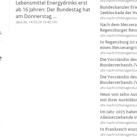
dts-nachrichtenagentur
Lebensmittel Energydrinks erst
Bundeskanzler Frie
ab 16 Jahren: Der Bundestag hat
Seeblockade der Hut
am Donnerstag ...
dts-nachrichtenagentur
dpa.de, 14.03.24 15:40 Uhr
Nach dem Messeran
Regensburger Renn
s.
dts-nachrichtenagentur
In Regensburg ist
einen Messerangriff
dts-nachrichtenagentur
e
Die Vorständin de
Bundesverbands (V
dts-nachrichtenagentur
Die Vorständin de
Bundesverbands (V
dts-nachrichtenagentur
Neun von zehn Aus
mit ihrer Ausbildun
dts-nachrichtenagentur
Im Jahr 2025 haben
Alleinerziehende i
dts-nachrichtenagentur
In Frankreich wur
dts-nachrichtenagentur