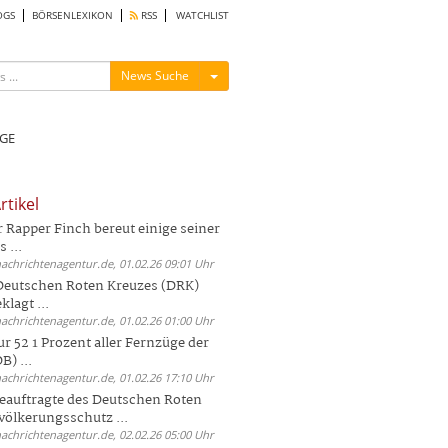
OGS
BÖRSENLEXIKON
RSS
WATCHLIST
Menü ein-/ausblenden
News Suche
GE
rtikel
Rapper Finch bereut einige seiner
 ...
nachrichtenagentur.de, 01.02.26 09:01 Uhr
 Deutschen Roten Kreuzes (DRK)
lagt ...
nachrichtenagentur.de, 01.02.26 01:00 Uhr
r 52 1 Prozent aller Fernzüge der
) ...
nachrichtenagentur.de, 01.02.26 17:10 Uhr
auftragte des Deutschen Roten
völkerungsschutz ...
nachrichtenagentur.de, 02.02.26 05:00 Uhr