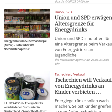
dpa.de, 04.07.25 04:00 Uhr
,
Union
SPD
Union und SPD erwäge
Altersgrenze für
Energydrinks
Union und SPD sind offen für
Energydrinks im Supermarktregal
eine Altersgrenze beim Verkau
(Archiv) - Foto: über dts
von Energydrinks an
Nachrichtenagentur
Jugendliche.
dts-nachrichtenagentur.de, 26.03.25 08:01
Uhr
,
Tschechien
Verkauf
Tschechien will Verkauf
von Energydrinks an
Kinder verbieten ...
Energiegetränke sollen wach
ILLUSTRATION - Energy-Drinks
machen. Selbst Kinder greifen
verschiedener Discounter in
zu den Aufputschmitteln.
Deutschland. (Symbolbild) - Foto: