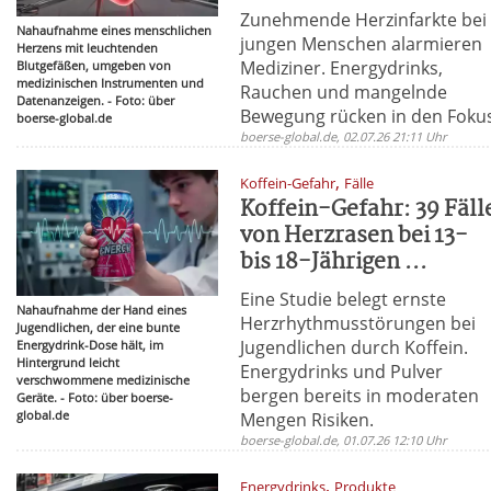
Zunehmende Herzinfarkte bei
Nahaufnahme eines menschlichen
jungen Menschen alarmieren
Herzens mit leuchtenden
Mediziner. Energydrinks,
Blutgefäßen, umgeben von
medizinischen Instrumenten und
Rauchen und mangelnde
Datenanzeigen. - Foto: über
Bewegung rücken in den Foku
boerse-global.de
boerse-global.de, 02.07.26 21:11 Uhr
,
Koffein-Gefahr
Fälle
Koffein-Gefahr: 39 Fäll
von Herzrasen bei 13-
bis 18-Jährigen ...
Eine Studie belegt ernste
Nahaufnahme der Hand eines
Herzrhythmusstörungen bei
Jugendlichen, der eine bunte
Jugendlichen durch Koffein.
Energydrink-Dose hält, im
Hintergrund leicht
Energydrinks und Pulver
verschwommene medizinische
bergen bereits in moderaten
Geräte. - Foto: über boerse-
global.de
Mengen Risiken.
boerse-global.de, 01.07.26 12:10 Uhr
,
Energydrinks
Produkte