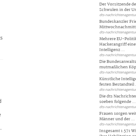
Der Vorsitzende d
Schwulen in der Un
dts-nachrichtenagentur
Bundeskanzler Fri
Mittwochnachmitta
n
dts-nachrichtenagentur
ks
Mehrere EU-Politi
Hackerangriff ein
Intelligenz ...
dts-nachrichtenagentur
Die Bundesanwalts
mutmaßlichen Köpfe
dts-nachrichtenagentur
Künstliche Intellig
festen Bestandteil .
dts-nachrichtenagentur
Die dts Nachrichten
d
soeben folgende ...
dts-nachrichtenagentur
Frauen sorgen weite
e
Männer und der ...
dts-nachrichtenagentur
.
Insgesamt 1.571 Wi