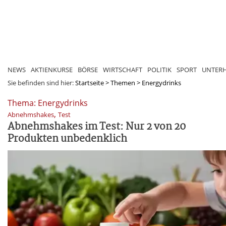
NEWS
AKTIENKURSE
BÖRSE
WIRTSCHAFT
POLITIK
SPORT
UNTER
Sie befinden sind hier:
Startseite
>
Themen
>
Energydrinks
Thema: Energydrinks
,
Abnehmshakes
Test
Abnehmshakes im Test: Nur 2 von 20
Produkten unbedenklich