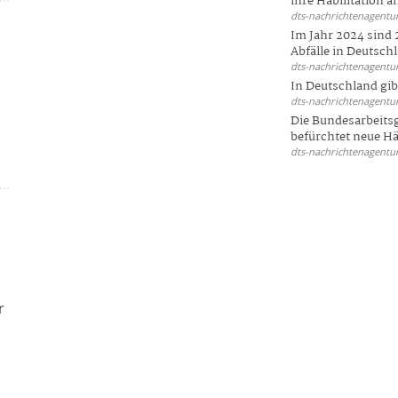
ihre Habilitation an
dts-nachrichtenagentur
Im Jahr 2024 sind 
Abfälle in Deutschl
dts-nachrichtenagentur
In Deutschland gi
dts-nachrichtenagentur
Die Bundesarbeit
befürchtet neue Här
dts-nachrichtenagentur
r