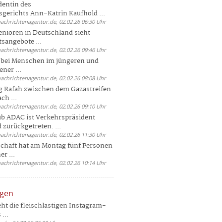
dentin des
gerichts Ann-Katrin Kaufhold ...
nachrichtenagentur.de, 02.02.26 06:30 Uhr
enioren in Deutschland sieht
tsangebote ...
nachrichtenagentur.de, 02.02.26 09:46 Uhr
e bei Menschen im jüngeren und
ener ...
nachrichtenagentur.de, 02.02.26 08:08 Uhr
 Rafah zwischen dem Gazastreifen
ch ...
nachrichtenagentur.de, 02.02.26 09:10 Uhr
b ADAC ist Verkehrspräsident
 zurückgetreten. ...
nachrichtenagentur.de, 02.02.26 11:30 Uhr
chaft hat am Montag fünf Personen
r ...
nachrichtenagentur.de, 02.02.26 10:14 Uhr
ngen
eht die fleischlastigen Instagram-
...