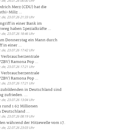
.de, 24.07.26 06:00 Uhr
drich Merz (CDU) hat die
hi-Miliz ...
.de, 23.07.26 21:33 Uhr
griff in einer Bank im
weg haben Spezialkräfte ...
.de, 23.07.26 18:46 Uhr
 am Donnerstag ein Mann durch
 in einer ...
.de, 23.07.26 17:42 Uhr
s Verbraucherzentrale
ZBV) Ramona Pop ...
.de, 23.07.26 17:21 Uhr
s Verbraucherzentrale
ZBV) Ramona Pop ...
.de, 23.07.26 17:21 Uhr
zubildenden in Deutschland sind
g zufrieden. ...
.de, 23.07.26 13:04 Uhr
 rund 1 62 Millionen
n Deutschland ...
.de, 23.07.26 08:19 Uhr
den während der Hitzewelle vom 17.
.de, 22.07.26 23:03 Uhr