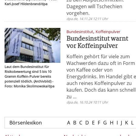
Karl-Josef Hildenbrand/dpa
Dagegen will Tschechien
vorgehen.
dpa.de, 14.11.24 12:11 Uhr
,
Bundesinstitut
Koffeinpulver
Bundesinstitut warnt
vor Koffeinpulver
Koffein gehört für viele zum
Wachwerden dazu oft in Form
Laut dem Bundesinstitut für
von Kaffee oder von
Risikobewertung sind 5 bis 10
Energydrinks. Im Handel gibt 
Gramm Koffein-Pulver bereits
potenziell tödlich. (Archivbild) -
auch reines Koffeinpulver zu
Foto: Monika Skolimowska/dpa
kaufen. Doch das kann schnell
zu ...
dpa.de, 16.10.24 10:11 Uhr
Börsenlexikon
A
B
C
D
E
F
G
H
I
J
K
L