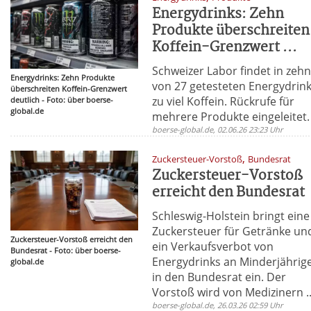
Energydrinks: Zehn
Produkte überschreiten
Koffein-Grenzwert ...
Schweizer Labor findet in zeh
Energydrinks: Zehn Produkte
von 27 getesteten Energydrin
überschreiten Koffein-Grenzwert
zu viel Koffein. Rückrufe für
deutlich - Foto: über boerse-
global.de
mehrere Produkte eingeleitet.
boerse-global.de, 02.06.26 23:23 Uhr
,
Zuckersteuer-Vorstoß
Bundesrat
Zuckersteuer-Vorstoß
erreicht den Bundesrat
Schleswig-Holstein bringt eine
Zuckersteuer für Getränke un
Zuckersteuer-Vorstoß erreicht den
ein Verkaufsverbot von
Bundesrat - Foto: über boerse-
Energydrinks an Minderjährig
global.de
in den Bundesrat ein. Der
Vorstoß wird von Medizinern ..
boerse-global.de, 26.03.26 02:59 Uhr