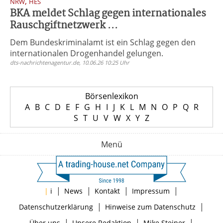
,
NRW
HES
BKA meldet Schlag gegen internationales
Rauschgiftnetzwerk ...
Dem Bundeskriminalamt ist ein Schlag gegen den
internationalen Drogenhandel gelungen.
dts-nachrichtenagentur.de, 10.06.26 10:25 Uhr
Börsenlexikon
A
B
C
D
E
F
G
H
I
J
K
L
M
N
O
P
Q
R
S
T
U
V
W
X
Y
Z
Menü
|
|
|
|
|
i
News
Kontakt
Impressum
|
|
Datenschutzerklärung
Hinweise zum Datenschutz
|
|
|
Über uns
Unsere Redaktion
Mike Steiner