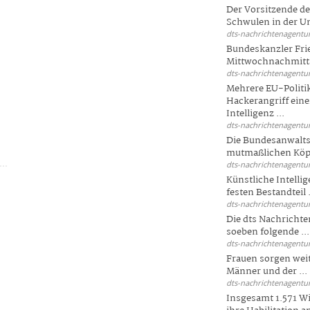
Der Vorsitzende d
Schwulen in der Un
dts-nachrichtenagentur
Bundeskanzler Fri
Mittwochnachmitta
dts-nachrichtenagentur
Mehrere EU-Politi
Hackerangriff ein
Intelligenz ...
dts-nachrichtenagentur
Die Bundesanwalts
mutmaßlichen Köpfe
dts-nachrichtenagentur
Künstliche Intellig
festen Bestandteil .
dts-nachrichtenagentur
Die dts Nachrichten
soeben folgende ...
dts-nachrichtenagentur
Frauen sorgen weite
Männer und der ...
dts-nachrichtenagentur
Insgesamt 1.571 Wi