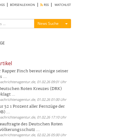
OGS
BÖRSENLEXIKON
RSS
WATCHLIST
Menü ein-/ausblenden
News Suche
GE
rtikel
Rapper Finch bereut einige seiner
 ...
nachrichtenagentur.de, 01.02.26 09:01 Uhr
 Deutschen Roten Kreuzes (DRK)
lagt ...
nachrichtenagentur.de, 01.02.26 01:00 Uhr
r 52 1 Prozent aller Fernzüge der
) ...
nachrichtenagentur.de, 01.02.26 17:10 Uhr
auftragte des Deutschen Roten
völkerungsschutz ...
nachrichtenagentur.de, 02.02.26 05:00 Uhr