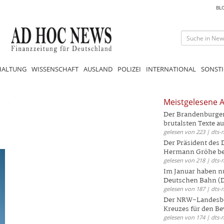
BL
HALTUNG
WISSENSCHAFT
AUSLAND
POLIZEI
INTERNATIONAL
SONSTI
Meistgelesene A
Der Brandenburger 
brutalsten Texte aus
gelesen von 223 | dts-
Der Präsident des
Hermann Gröhe bek
gelesen von 218 | dts-
Im Januar haben nu
Deutschen Bahn (DB
gelesen von 187 | dts-
Der NRW-Landesbe
Kreuzes für den Be
gelesen von 174 | dts-