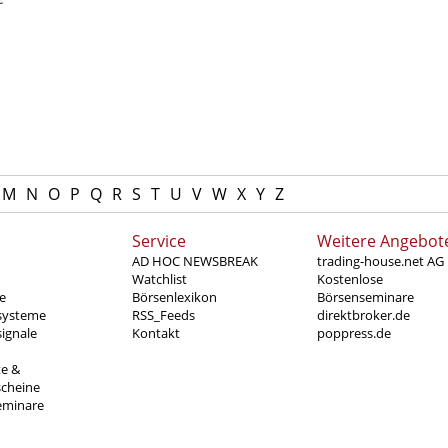
M
N
O
P
Q
R
S
T
U
V
W
X
Y
Z
Service
Weitere Angebot
AD HOC NEWSBREAK
trading-house.net AG
Watchlist
Kostenlose
e
Börsenlexikon
Börsenseminare
systeme
RSS_Feeds
direktbroker.de
ignale
Kontakt
poppress.de
te &
scheine
eminare