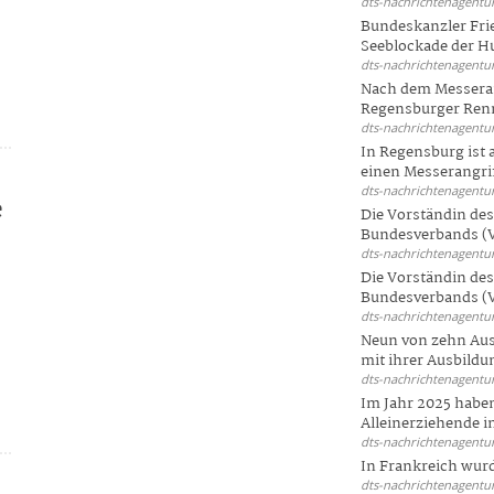
dts-nachrichtenagentur
Bundeskanzler Frie
Seeblockade der Hut
dts-nachrichtenagentur
Nach dem Messeran
Regensburger Renn
dts-nachrichtenagentur
In Regensburg ist
einen Messerangriff
dts-nachrichtenagentur
e
Die Vorständin de
Bundesverbands (V
dts-nachrichtenagentur
Die Vorständin de
Bundesverbands (V
dts-nachrichtenagentur
Neun von zehn Aus
mit ihrer Ausbildun
dts-nachrichtenagentur
Im Jahr 2025 haben
Alleinerziehende i
dts-nachrichtenagentur
In Frankreich wur
dts-nachrichtenagentur