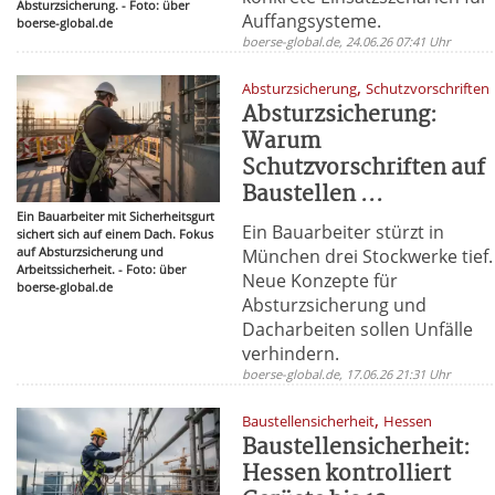
Absturzsicherung. - Foto: über
Auffangsysteme.
boerse-global.de
boerse-global.de, 24.06.26 07:41 Uhr
,
Absturzsicherung
Schutzvorschriften
Absturzsicherung:
Warum
Schutzvorschriften auf
Baustellen ...
Ein Bauarbeiter mit Sicherheitsgurt
Ein Bauarbeiter stürzt in
sichert sich auf einem Dach. Fokus
auf Absturzsicherung und
München drei Stockwerke tief.
Arbeitssicherheit. - Foto: über
Neue Konzepte für
boerse-global.de
Absturzsicherung und
Dacharbeiten sollen Unfälle
verhindern.
boerse-global.de, 17.06.26 21:31 Uhr
,
Baustellensicherheit
Hessen
Baustellensicherheit:
Hessen kontrolliert