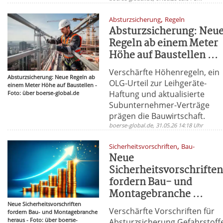
,
Absturzsicherung
Regeln
Absturzsicherung: Neu
Regeln ab einem Meter
Höhe auf Baustellen ...
Verschärfte Höhenregeln, ein
Absturzsicherung: Neue Regeln ab
OLG-Urteil zur Leihgeräte-
einem Meter Höhe auf Baustellen -
Haftung und aktualisierte
Foto: über boerse-global.de
Subunternehmer-Verträge
prägen die Bauwirtschaft.
boerse-global.de, 31.05.26 14:18 Uhr
,
Sicherheitsvorschriften
Bau-
Neue
Sicherheitsvorschrifte
fordern Bau- und
Montagebranche ...
Neue Sicherheitsvorschriften
Verschärfte Vorschriften für
fordern Bau- und Montagebranche
heraus - Foto: über boerse-
Absturzsicherung Gefahrstoff