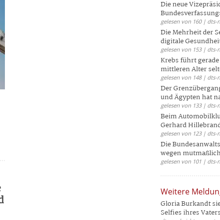
Die neue Vizepräsi
Bundesverfassungs
gelesen von 160 | dts-
Die Mehrheit der S
digitale Gesundhei
gelesen von 153 | dts-
Krebs führt gerad
mittleren Alter selt
gelesen von 148 | dts-
Der Grenzübergang
und Ägypten hat na
gelesen von 133 | dts-
Beim Automobilklu
Gerhard Hillebrand
gelesen von 123 | dts-
Die Bundesanwalts
wegen mutmaßliche
gelesen von 101 | dts-
e
Weitere Meldu
d
Gloria Burkandt si
Selfies ihres Vaters 