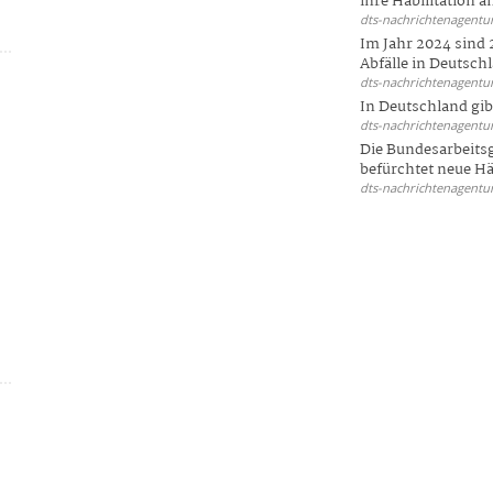
ihre Habilitation an
dts-nachrichtenagentur
Im Jahr 2024 sind 
Abfälle in Deutschl
dts-nachrichtenagentur
In Deutschland gi
dts-nachrichtenagentur
Die Bundesarbeit
befürchtet neue Här
dts-nachrichtenagentur