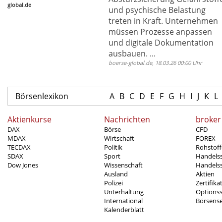
global.de
und psychische Belastung
treten in Kraft. Unternehmen
müssen Prozesse anpassen
und digitale Dokumentation
ausbauen. ...
boerse-global.de, 18.03.26 00:00 Uhr
Börsenlexikon
A
B
C
D
E
F
G
H
I
J
K
L
Aktienkurse
Nachrichten
broker
DAX
Börse
CFD
MDAX
Wirtschaft
FOREX
TECDAX
Politik
Rohstoff
SDAX
Sport
Handels
Dow Jones
Wissenschaft
Handelss
Ausland
Aktien
Polizei
Zertifika
Unterhaltung
Options
International
Börsens
Kalenderblatt