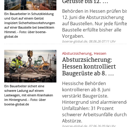
Gerüste bis 12. ...
Behörden in Hessen prüfen bi
Ein Bauarbeiter in Schutzkleidung
12. Juni die Absturzsicherung
und Gurt auf einem Gerüst
auf Baustellen. Nur jede fünft
inspiziert Sicherheitsvorkehrungen
auf einer Baustelle bei bewölktem
Baustelle erfüllte bisher alle
Himmel. - Foto: über boerse-
Vorgaben.
global.de
boerse-global.de, 08.06.26 07:11 Uhr
,
Absturzsicherung
Hessen
Absturzsicherung:
Hessen kontrolliert
Baugerüste ab 8. ...
Hessische Behörden
Ein Bauarbeiter sichert eine
kontrollieren ab 8. Juni
schwere Ladung auf einem
verstärkt Baugerüste.
Lastwagen, mit einem Kranhaken
im Hintergrund. - Foto: über
Hintergrund sind alarmierend
boerse-global.de
Unfallzahlen: 31 Prozent
schwerer Arbeitsunfälle durch
Abstürze.
boerse-global.de, 07.06.26 05:04 Uhr