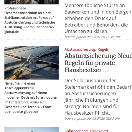
Mehrere tödliche Stürze an
Professionelle
Bauwerken und in den Bergen
Sicherheitsinspektion an einer
erhöhen den Druck auf
Stahlkonstruktion mit Fokus auf
Absturzsicherung und technische
Betreiber und Behörden, die
Ausrüstung. - Foto: über boerse-
Ursachen zu klären.
global.de
boerse-global.de, 26.07.26 16:30 Uhr
,
Absturzsicherung
Regeln
Absturzsicherung: Neu
Regeln für private
Hausbesitzer ...
Der Solarausbau in der
Nahaufnahme eines
Steiermark erhöht den Bedarf
Anschlagpunkts für
an Absturzsicherungen.
Absturzsicherung auf einem
modernen Dach mit Solarmodulen
Jährliche Prüfungen und
im Hintergrund, Fokus auf
strenge Normen sind für
Sicherheit und Technik. - Foto:
über boerse-global.de
Hausbesitzer Pflicht.
boerse-global.de, 08.07.26 02:03 Uhr
,
Solarbranche
Exoskelett