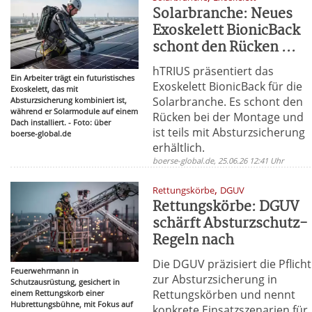
Solarbranche: Neues
Exoskelett BionicBack
schont den Rücken ...
hTRIUS präsentiert das
Ein Arbeiter trägt ein futuristisches
Exoskelett BionicBack für die
Exoskelett, das mit
Solarbranche. Es schont den
Absturzsicherung kombiniert ist,
während er Solarmodule auf einem
Rücken bei der Montage und
Dach installiert. - Foto: über
ist teils mit Absturzsicherung
boerse-global.de
erhältlich.
boerse-global.de, 25.06.26 12:41 Uhr
,
Rettungskörbe
DGUV
Rettungskörbe: DGUV
schärft Absturzschutz-
Regeln nach
Die DGUV präzisiert die Pflicht
Feuerwehrmann in
zur Absturzsicherung in
Schutzausrüstung, gesichert in
Rettungskörben und nennt
einem Rettungskorb einer
Hubrettungsbühne, mit Fokus auf
konkrete Einsatzszenarien für