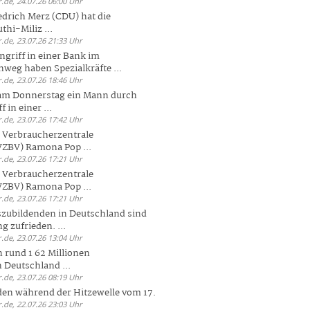
.de, 24.07.26 06:00 Uhr
drich Merz (CDU) hat die
hi-Miliz ...
.de, 23.07.26 21:33 Uhr
griff in einer Bank im
weg haben Spezialkräfte ...
.de, 23.07.26 18:46 Uhr
 am Donnerstag ein Mann durch
 in einer ...
.de, 23.07.26 17:42 Uhr
s Verbraucherzentrale
ZBV) Ramona Pop ...
.de, 23.07.26 17:21 Uhr
s Verbraucherzentrale
ZBV) Ramona Pop ...
.de, 23.07.26 17:21 Uhr
zubildenden in Deutschland sind
g zufrieden. ...
.de, 23.07.26 13:04 Uhr
 rund 1 62 Millionen
n Deutschland ...
.de, 23.07.26 08:19 Uhr
den während der Hitzewelle vom 17.
.de, 22.07.26 23:03 Uhr