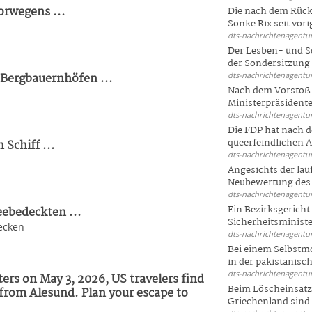
orwegens ...
Die nach dem Rück
Sönke Rix seit vorig
dts-nachrichtenagentur
Der Lesben- und S
der Sondersitzung d
 Bergbauernhöfen ...
dts-nachrichtenagentur
Nach dem Vorstoß 
Ministerpräsidente
dts-nachrichtenagentur
Die FDP hat nach 
queerfeindlichen A
Schiff ...
dts-nachrichtenagentur
Angesichts der la
Neubewertung des 
dts-nachrichtenagentur
Ein Bezirksgericht
eebedeckten ...
Sicherheitsminister
ecken
dts-nachrichtenagentur
Bei einem Selbstmo
in der pakistanisch
dts-nachrichtenagentur
ers on May 3, 2026, US travelers find
Beim Löscheinsatz
 from Alesund. Plan your escape to
Griechenland sind .