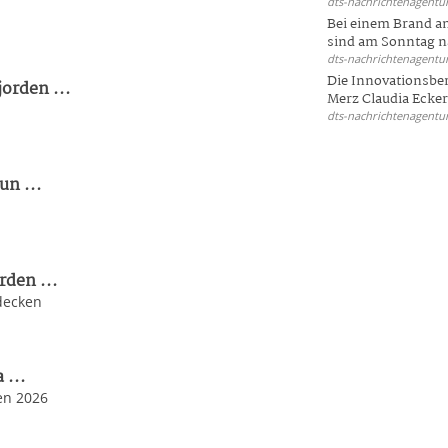
dts-nachrichtenagentur
Bei einem Brand a
sind am Sonntag na
dts-nachrichtenagentur
Die Innovationsber
orden ...
Merz Claudia Eckert
dts-nachrichtenagentur
un ...
rden ...
decken
 ...
 en 2026