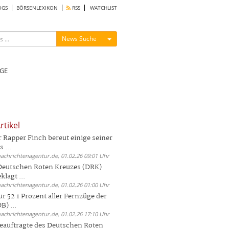
OGS
BÖRSENLEXIKON
RSS
WATCHLIST
Menü ein-/ausblenden
News Suche
GE
rtikel
Rapper Finch bereut einige seiner
 ...
nachrichtenagentur.de, 01.02.26 09:01 Uhr
 Deutschen Roten Kreuzes (DRK)
lagt ...
nachrichtenagentur.de, 01.02.26 01:00 Uhr
r 52 1 Prozent aller Fernzüge der
) ...
nachrichtenagentur.de, 01.02.26 17:10 Uhr
auftragte des Deutschen Roten