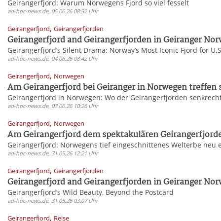
Geirangerfjord: Warum Norwegens Fjord so viel fesselt
ad-hoc-news.de, 05.06.26 08:32 Uhr
,
Geirangerfjord
Geirangerfjorden
Geirangerfjord and Geirangerfjorden in Geiranger Nor
Geirangerfjord’s Silent Drama: Norway’s Most Iconic Fjord for U.S
ad-hoc-news.de, 04.06.26 08:42 Uhr
,
Geirangerfjord
Norwegen
Am Geirangerfjord bei Geiranger in Norwegen treffen s
Geirangerfjord in Norwegen: Wo der Geirangerfjorden senkrecht 
ad-hoc-news.de, 03.06.26 10:26 Uhr
,
Geirangerfjord
Norwegen
Am Geirangerfjord dem spektakulären Geirangerfjorden
Geirangerfjord: Norwegens tief eingeschnittenes Welterbe neu
ad-hoc-news.de, 31.05.26 12:21 Uhr
,
Geirangerfjord
Geirangerfjorden
Geirangerfjord and Geirangerfjorden in Geiranger Nor
Geirangerfjord’s Wild Beauty, Beyond the Postcard
ad-hoc-news.de, 31.05.26 03:07 Uhr
,
Geirangerfjord
Reise