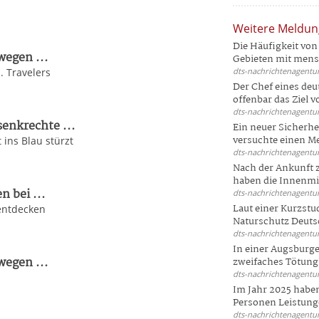
Weitere Meldu
Die Häufigkeit von 
wegen ...
Gebieten mit mensc
. Travelers
dts-nachrichtenagentur
Der Chef eines deu
offenbar das Ziel 
dts-nachrichtenagentur
enkrechte ...
Ein neuer Sicherhe
versuchte einen Me
ins Blau stürzt
dts-nachrichtenagentur
Nach der Ankunft 
haben die Innenmin
 bei ...
dts-nachrichtenagentur
Laut einer Kurzstu
 entdecken
Naturschutz Deutsc
dts-nachrichtenagentur
In einer Augsburge
wegen ...
zweifaches Tötungsd
dts-nachrichtenagentur
Im Jahr 2025 haben
Personen Leistunge
dts-nachrichtenagentur