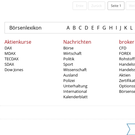
Erste
Zurück
Seite 1
Wei
Börsenlexikon
A
B
C
D
E
F
G
H
I
J
K
L
Aktienkurse
Nachrichten
broker
DAX
Börse
CFD
MDAX
Wirtschaft
FOREX
TECDAX
Politik
Rohstoff
SDAX
Sport
Handels
Dow Jones
Wissenschaft
Handelss
Ausland
Aktien
Polizei
Zertifika
Unterhaltung
Options
International
Börsens
Kalenderblatt