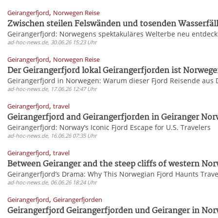
,
Geirangerfjord
Norwegen Reise
Zwischen steilen Felswänden und tosenden Wasserfäll
Geirangerfjord: Norwegens spektakuläres Welterbe neu entdec
ad-hoc-news.de, 30.06.26 15:23 Uhr
,
Geirangerfjord
Norwegen Reise
Der Geirangerfjord lokal Geirangerfjorden ist Norwegen
Geirangerfjord in Norwegen: Warum dieser Fjord Reisende aus 
ad-hoc-news.de, 17.06.26 12:47 Uhr
,
Geirangerfjord
travel
Geirangerfjord and Geirangerfjorden in Geiranger Nor
Geirangerfjord: Norway’s Iconic Fjord Escape for U.S. Travelers
ad-hoc-news.de, 16.06.26 07:35 Uhr
,
Geirangerfjord
travel
Between Geiranger and the steep cliffs of western Nor
Geirangerfjord’s Drama: Why This Norwegian Fjord Haunts Trave
ad-hoc-news.de, 06.06.26 18:24 Uhr
,
Geirangerfjord
Geirangerfjorden
Geirangerfjord Geirangerfjorden und Geiranger in Nor