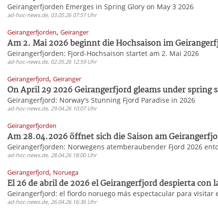
Geirangerfjorden Emerges in Spring Glory on May 3 2026
ad-hoc-news.de, 03.05.26 07:51 Uhr
,
Geirangerfjorden
Geiranger
Am 2. Mai 2026 beginnt die Hochsaison im Geirangerfj
Geirangerfjorden: Fjord-Hochsaison startet am 2. Mai 2026
ad-hoc-news.de, 02.05.26 12:59 Uhr
,
Geirangerfjord
Geiranger
On April 29 2026 Geirangerfjord gleams under spring s
Geirangerfjord: Norway's Stunning Fjord Paradise in 2026
ad-hoc-news.de, 29.04.26 10:07 Uhr
Geirangerfjorden
Am 28.04.2026 öffnet sich die Saison am Geirangerfjo
Geirangerfjorden: Norwegens atemberaubender Fjord 2026 ent
ad-hoc-news.de, 28.04.26 18:00 Uhr
,
Geirangerfjord
Noruega
El 26 de abril de 2026 el Geirangerfjord despierta con la
Geirangerfjord: el fiordo noruego más espectacular para visitar
ad-hoc-news.de, 26.04.26 16:36 Uhr