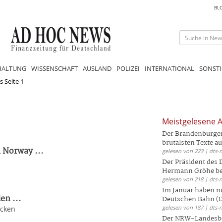
BL
HALTUNG
WISSENSCHAFT
AUSLAND
POLIZEI
INTERNATIONAL
SONSTI
 Seite 1
Meistgelesene A
Der Brandenburger 
brutalsten Texte aus
 Norway ...
gelesen von 223 | dts-
Der Präsident des
Hermann Gröhe bek
gelesen von 218 | dts-
Im Januar haben nu
en ...
Deutschen Bahn (DB
gelesen von 187 | dts-
ecken
Der NRW-Landesbe