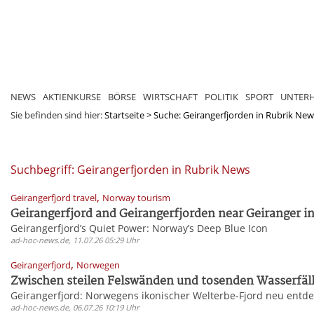
NEWS
AKTIENKURSE
BÖRSE
WIRTSCHAFT
POLITIK
SPORT
UNTER
Sie befinden sind hier:
Startseite
>
Suche: Geirangerfjorden in Rubrik News
Suchbegriff: Geirangerfjorden in Rubrik News
,
Geirangerfjord travel
Norway tourism
Geirangerfjord and Geirangerfjorden near Geiranger in
Geirangerfjord’s Quiet Power: Norway’s Deep Blue Icon
ad-hoc-news.de, 11.07.26 05:29 Uhr
,
Geirangerfjord
Norwegen
Zwischen steilen Felswänden und tosenden Wasserfäll
Geirangerfjord: Norwegens ikonischer Welterbe-Fjord neu entd
ad-hoc-news.de, 06.07.26 10:19 Uhr