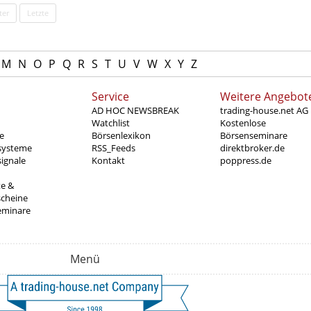
ter
Letzte
M
N
O
P
Q
R
S
T
U
V
W
X
Y
Z
Service
Weitere Angebot
AD HOC NEWSBREAK
trading-house.net AG
Watchlist
Kostenlose
e
Börsenlexikon
Börsenseminare
systeme
RSS_Feeds
direktbroker.de
ignale
Kontakt
poppress.de
te &
scheine
eminare
Menü