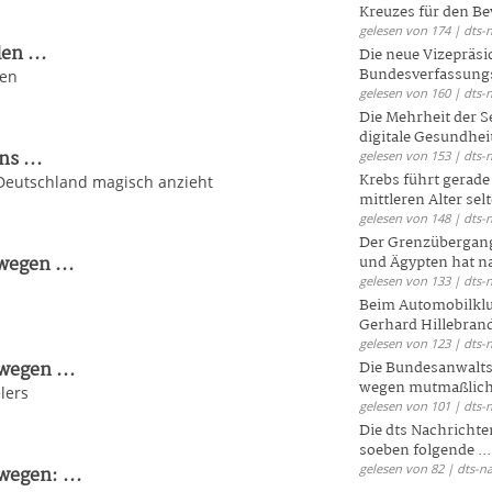
Kreuzes für den Be
gelesen von 174 | dts-
en ...
Die neue Vizepräsi
Bundesverfassungs
ken
gelesen von 160 | dts-
Die Mehrheit der S
digitale Gesundhei
s ...
gelesen von 153 | dts-
Krebs führt gerad
Deutschland magisch anzieht
mittleren Alter selt
gelesen von 148 | dts-
Der Grenzübergang
wegen ...
und Ägypten hat na
gelesen von 133 | dts-
Beim Automobilklu
Gerhard Hillebrand
gelesen von 123 | dts-
wegen ...
Die Bundesanwalts
wegen mutmaßliche
lers
gelesen von 101 | dts-
Die dts Nachrichten
soeben folgende ...
gelesen von 82 | dts-n
wegen: ...