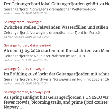
Der Geirangerfjord lokal Geirangerfjorden gehört zu N
Geirangerfjord: Norwegens dramatischer Welterbe-Fjord
ad-hoc-news.de, 29.05.26 00:30 Uhr
,
Geirangerfjord
Norwegen
Zwischen steilen Felswänden Wasserfällen und stillen
Geirangerfjord: Norwegens dramatischster Fjord im Porträt
ad-hoc-news.de, 20.05.26 17:50 Uhr
,
Geirangerfjorden
Geirangerfjord
Ab dem 13.05.2026 starten fünf Kreuzfahrten von Mein 
Geirangerfjorden: Neue Kreuzfahrten im Mai 2026
ad-hoc-news.de, 13.05.26 00:56 Uhr
,
Geirangerfjorden
Norwegen
Im Frühling 2026 lockt der Geirangerfjorden mit schn
Geirangerfjorden: Fjord-Perle Norwegens im Frühling 2026 entd
ad-hoc-news.de, 09.05.26 08:20 Uhr
,
Geirangerfjorden
Norway Fjord
As spring sunlight hits Geirangerfjorden s UNESCO wat
fewer crowds, blooming trails, and prime fjord cruises
Norway ...