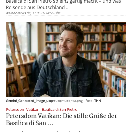
Basilica di San Pietro so einzigartig macht – und was
Reisende aus Deutschland ...
ad-hoc-news.de, 17.06.26 14:56 Uhr
Gemini_Generated_Image_uxqntuxqntuxqntu.png - Foto: THN
,
Petersdom Vatikan
Basilica di San Pietro
Petersdom Vatikan: Die stille Größe der
Basilica di San ...