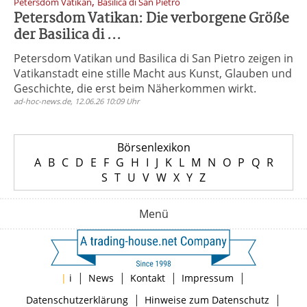
,
Petersdom Vatikan
Basilica di San Pietro
Petersdom Vatikan: Die verborgene Größe
der Basilica di ...
Petersdom Vatikan und Basilica di San Pietro zeigen in
Vatikanstadt eine stille Macht aus Kunst, Glauben und
Geschichte, die erst beim Näherkommen wirkt.
ad-hoc-news.de, 12.06.26 10:09 Uhr
Börsenlexikon
A
B
C
D
E
F
G
H
I
J
K
L
M
N
O
P
Q
R
S
T
U
V
W
X
Y
Z
Menü
|
|
|
|
|
i
News
Kontakt
Impressum
|
|
Datenschutzerklärung
Hinweise zum Datenschutz