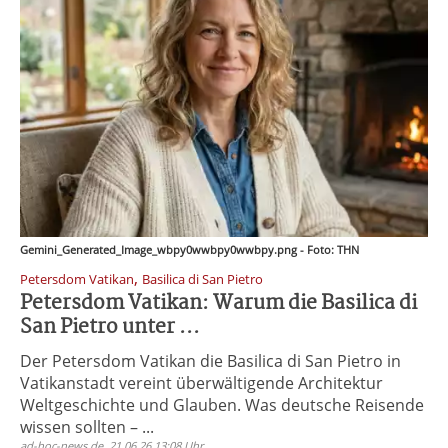
Gemini_Generated_Image_wbpy0wwbpy0wwbpy.png - Foto: THN
,
Petersdom Vatikan
Basilica di San Pietro
Petersdom Vatikan: Warum die Basilica di
San Pietro unter ...
Der Petersdom Vatikan die Basilica di San Pietro in
Vatikanstadt vereint überwältigende Architektur
Weltgeschichte und Glauben. Was deutsche Reisende
wissen sollten – ...
ad-hoc-news.de, 21.06.26 13:08 Uhr