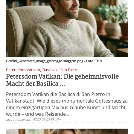
Gemini_Generated_Image_gc0smggc0smggc0s.png - Foto: THN
,
Petersdom Vatikan
Basilica di San Pietro
Petersdom Vatikan: Die geheimnisvolle
Macht der Basilica ...
Petersdom Vatikan die Basilica di San Pietro in
Vatikanstadt: Wie dieses monumentale Gotteshaus zu
einem einzigartigen Mix aus Glaube Kunst und Macht
wurde – und was Reisende ...
ad-hoc-news.de, 07.07.26 07:55 Uhr