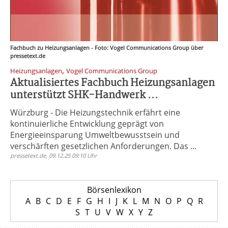
Fachbuch zu Heizungsanlagen - Foto: Vogel Communications Group über
pressetext.de
,
Heizungsanlagen
Vogel Communications Group
Aktualisiertes Fachbuch Heizungsanlagen
unterstützt SHK-Handwerk ...
Würzburg - Die Heizungstechnik erfährt eine
kontinuierliche Entwicklung geprägt von
Energieeinsparung Umweltbewusstsein und
verschärften gesetzlichen Anforderungen. Das ...
pressetext.de, 09.12.25 09:10 Uhr
Börsenlexikon
A
B
C
D
E
F
G
H
I
J
K
L
M
N
O
P
Q
R
S
T
U
V
W
X
Y
Z