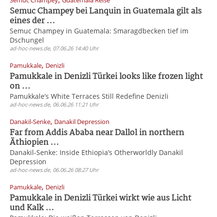
Semuc Champey
Guatemala Reise
Semuc Champey bei Lanquin in Guatemala gilt als
eines der ...
Semuc Champey in Guatemala: Smaragdbecken tief im
Dschungel
ad-hoc-news.de, 07.06.26 14:40 Uhr
,
Pamukkale
Denizli
Pamukkale in Denizli Türkei looks like frozen light
on ...
Pamukkale’s White Terraces Still Redefine Denizli
ad-hoc-news.de, 06.06.26 11:21 Uhr
,
Danakil-Senke
Danakil Depression
Far from Addis Ababa near Dallol in northern
Äthiopien ...
Danakil-Senke: Inside Ethiopia’s Otherworldly Danakil
Depression
ad-hoc-news.de, 06.06.26 08:27 Uhr
,
Pamukkale
Denizli
Pamukkale in Denizli Türkei wirkt wie aus Licht
und Kalk ...