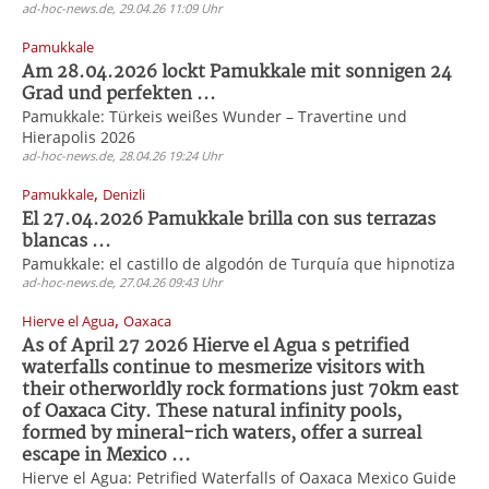
ad-hoc-news.de, 29.04.26 11:09 Uhr
Pamukkale
Am 28.04.2026 lockt Pamukkale mit sonnigen 24
Grad und perfekten ...
Pamukkale: Türkeis weißes Wunder – Travertine und
Hierapolis 2026
ad-hoc-news.de, 28.04.26 19:24 Uhr
,
Pamukkale
Denizli
El 27.04.2026 Pamukkale brilla con sus terrazas
blancas ...
Pamukkale: el castillo de algodón de Turquía que hipnotiza
ad-hoc-news.de, 27.04.26 09:43 Uhr
,
Hierve el Agua
Oaxaca
As of April 27 2026 Hierve el Agua s petrified
waterfalls continue to mesmerize visitors with
their otherworldly rock formations just 70km east
of Oaxaca City. These natural infinity pools,
formed by mineral-rich waters, offer a surreal
escape in Mexico ...
Hierve el Agua: Petrified Waterfalls of Oaxaca Mexico Guide