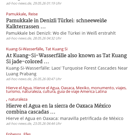
ad-hoc-news.de, 29.05.26 01:19 Uhr
,
Pamukkale
Reise
Pamukkale in Denizli Türkei: schneeweiße
Kalkterrassen ...
Pamukkale bei Denizli: Wo die Türkei in Weiß erstrahlt
ad-hoc-news.de, 28.05.26 04:32 Uhr
,
Kuang-Si-Wasserfälle
Tat Kuang Si
At Kuang-Si-Wasserfälle also known as Tat Kuang
Si jade-colored ...
Kuang-Si-Wasserfälle: Laos’ Turquoise Forest Cascades Near
Luang Prabang
ad-hoc-news.de, 26.05.26 00:47 Uhr
Hierve el Agua, Hierve el Agua, Oaxaca, Mexiko, monumento, viajes,
turismo, naturaleza, cultura, guia de viaje America Latina
,
naturaleza
Hierve el Agua en la sierra de Oaxaca México
combina cascadas ...
Hierve el Agua en Oaxaca: maravilla petrificada de México
ad-hoc-news.de, 23.05.26 04:44 Uhr
,
Ephesos
Efes