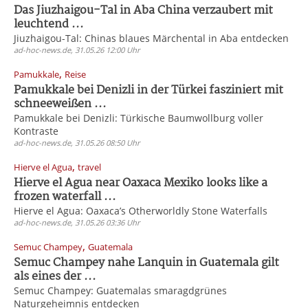
Das Jiuzhaigou-Tal in Aba China verzaubert mit
leuchtend ...
Jiuzhaigou-Tal: Chinas blaues Märchental in Aba entdecken
ad-hoc-news.de, 31.05.26 12:00 Uhr
,
Pamukkale
Reise
Pamukkale bei Denizli in der Türkei fasziniert mit
schneeweißen ...
Pamukkale bei Denizli: Türkische Baumwollburg voller
Kontraste
ad-hoc-news.de, 31.05.26 08:50 Uhr
,
Hierve el Agua
travel
Hierve el Agua near Oaxaca Mexiko looks like a
frozen waterfall ...
Hierve el Agua: Oaxaca’s Otherworldly Stone Waterfalls
ad-hoc-news.de, 31.05.26 03:36 Uhr
,
Semuc Champey
Guatemala
Semuc Champey nahe Lanquin in Guatemala gilt
als eines der ...
Semuc Champey: Guatemalas smaragdgrünes
Naturgeheimnis entdecken