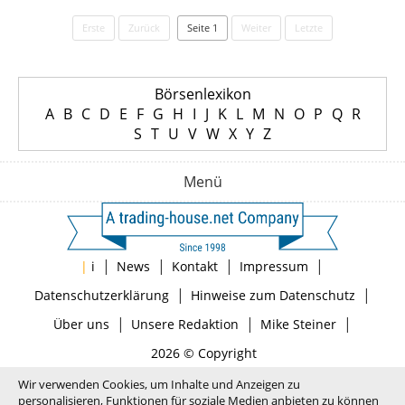
Erste
Zurück
Seite 1
Weiter
Letzte
Börsenlexikon
A
B
C
D
E
F
G
H
I
J
K
L
M
N
O
P
Q
R
S
T
U
V
W
X
Y
Z
Menü
|
|
|
|
|
i
News
Kontakt
Impressum
|
|
Datenschutzerklärung
Hinweise zum Datenschutz
|
|
|
Über uns
Unsere Redaktion
Mike Steiner
2026 © Copyright
Wir verwenden Cookies, um Inhalte und Anzeigen zu
personalisieren, Funktionen für soziale Medien anbieten zu können