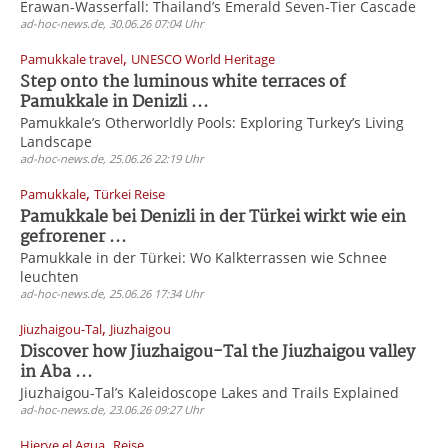
Erawan-Wasserfall: Thailand’s Emerald Seven-Tier Cascade
ad-hoc-news.de, 30.06.26 07:04 Uhr
,
Pamukkale travel
UNESCO World Heritage
Step onto the luminous white terraces of
Pamukkale in Denizli ...
Pamukkale’s Otherworldly Pools: Exploring Turkey’s Living
Landscape
ad-hoc-news.de, 25.06.26 22:19 Uhr
,
Pamukkale
Türkei Reise
Pamukkale bei Denizli in der Türkei wirkt wie ein
gefrorener ...
Pamukkale in der Türkei: Wo Kalkterrassen wie Schnee
leuchten
ad-hoc-news.de, 25.06.26 17:34 Uhr
,
Jiuzhaigou-Tal
Jiuzhaigou
Discover how Jiuzhaigou-Tal the Jiuzhaigou valley
in Aba ...
Jiuzhaigou-Tal’s Kaleidoscope Lakes and Trails Explained
ad-hoc-news.de, 23.06.26 09:27 Uhr
,
Hierve el Agua
Reise