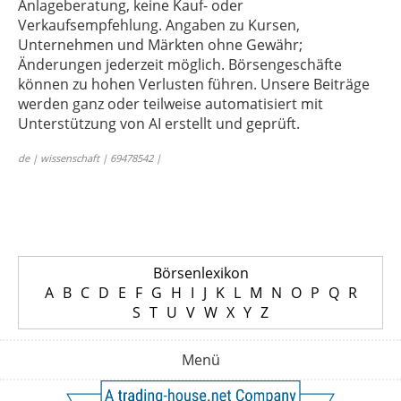
Anlageberatung, keine Kauf- oder
Verkaufsempfehlung. Angaben zu Kursen,
Unternehmen und Märkten ohne Gewähr;
Änderungen jederzeit möglich. Börsengeschäfte
können zu hohen Verlusten führen. Unsere Beiträge
werden ganz oder teilweise automatisiert mit
Unterstützung von AI erstellt und geprüft.
de | wissenschaft | 69478542 |
Börsenlexikon
A
B
C
D
E
F
G
H
I
J
K
L
M
N
O
P
Q
R
S
T
U
V
W
X
Y
Z
Menü