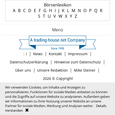
Börsenlexikon
A
B
C
D
E
F
G
H
I
J
K
L
M
N
O
P
Q
R
S
T
U
V
W
X
Y
Z
Menü
|
|
|
|
|
i
News
Kontakt
Impressum
|
|
Datenschutzerklärung
Hinweise zum Datenschutz
|
|
|
Über uns
Unsere Redaktion
Mike Steiner
2026 © Copyright
Wir verwenden Cookies, um Inhalte und Anzeigen zu
personalisieren, Funktionen für soziale Medien anbieten zu können
und die Zugriffe auf unsere Website zu analysieren. Außerdem geben
wir Informationen zu Ihrer Nutzung unserer Website an unsere
Partner für soziale Medien, Werbung und Analysen weiter.
Details
Verstanden