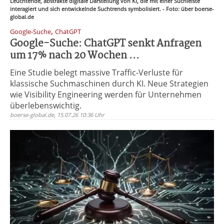
Leuchtende, abstrakte digitale Darstellung von KI, die mit einer Suchleiste
interagiert und sich entwickelnde Suchtrends symbolisiert. - Foto: über boerse-
global.de
,
Google-Suche
ChatGPT
Google-Suche: ChatGPT senkt Anfragen
um 17% nach 20 Wochen ...
Eine Studie belegt massive Traffic-Verluste für
klassische Suchmaschinen durch KI. Neue Strategien
wie Visibility Engineering werden für Unternehmen
überlebenswichtig.
boerse-global.de, 15.07.26 10:36 Uhr