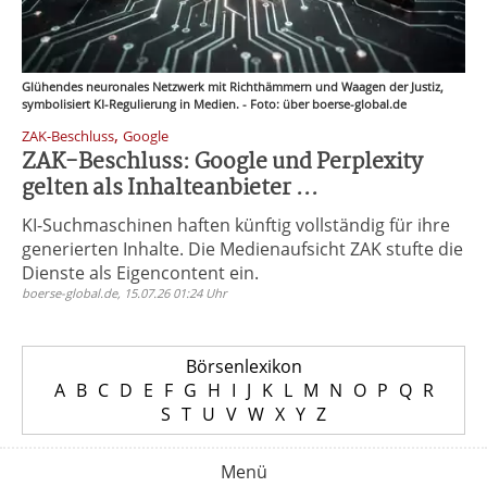
Glühendes neuronales Netzwerk mit Richthämmern und Waagen der Justiz,
symbolisiert KI-Regulierung in Medien. - Foto: über boerse-global.de
,
ZAK-Beschluss
Google
ZAK-Beschluss: Google und Perplexity
gelten als Inhalteanbieter ...
KI-Suchmaschinen haften künftig vollständig für ihre
generierten Inhalte. Die Medienaufsicht ZAK stufte die
Dienste als Eigencontent ein.
boerse-global.de, 15.07.26 01:24 Uhr
Börsenlexikon
A
B
C
D
E
F
G
H
I
J
K
L
M
N
O
P
Q
R
S
T
U
V
W
X
Y
Z
Menü