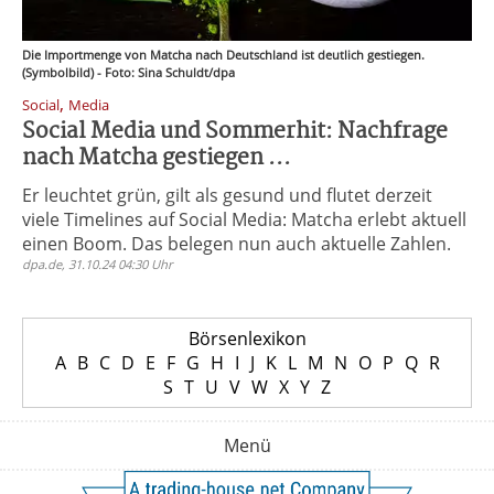
Die Importmenge von Matcha nach Deutschland ist deutlich gestiegen.
(Symbolbild) - Foto: Sina Schuldt/dpa
,
Social
Media
Social Media und Sommerhit: Nachfrage
nach Matcha gestiegen ...
Er leuchtet grün, gilt als gesund und flutet derzeit
viele Timelines auf Social Media: Matcha erlebt aktuell
einen Boom. Das belegen nun auch aktuelle Zahlen.
dpa.de, 31.10.24 04:30 Uhr
Börsenlexikon
A
B
C
D
E
F
G
H
I
J
K
L
M
N
O
P
Q
R
S
T
U
V
W
X
Y
Z
Menü