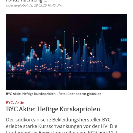
boerse-global.de, 28.03.26 16:45 Uhr
BYC Aktie: Heftige Kurskapriolen - Foto: über boerse-global.de
,
BYC
Aktie
BYC Aktie: Heftige Kurskapriolen
Der südkoreanische Bekleidungshersteller BYC
erlebte starke Kursschwankungen vor der HV. Die
fundamentale Bewertung mit einem KGV von 11 7