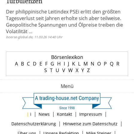
Turbulenzen
Der philippinische Leitindex PSEi erlitt den größten
Tagesverlust seit Jahren erholte sich aber teilweise.
Geopolitische Spannungen und Ölpreise treiben die
Volatilität ...
boerse-global.de, 11.03.26 14:40 Uhr
Börsenlexikon
A
B
C
D
E
F
G
H
I
J
K
L
M
N
O
P
Q
R
S
T
U
V
W
X
Y
Z
Menü
|
|
|
|
|
i
News
Kontakt
Impressum
|
|
Datenschutzerklärung
Hinweise zum Datenschutz
|
|
|
Über uns
Unsere Redaktion
Mike Steiner