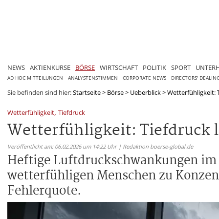
NEWS
AKTIENKURSE
BÖRSE
WIRTSCHAFT
POLITIK
SPORT
UNTER
AD HOC MITTEILUNGEN
ANALYSTENSTIMMEN
CORPORATE NEWS
DIRECTORS' DEALIN
Sie befinden sind hier:
Startseite
>
Börse
>
Ueberblick
>
Wetterfühligkeit:
,
Wetterfühligkeit
Tiefdruck
Wetterfühligkeit: Tiefdruck
Veröffentlicht am: 06.02.2026 um 14:22 Uhr | Redaktion boerse-global.de
Heftige Luftdruckschwankungen im F
wetterfühligen Menschen zu Konzen
Fehlerquote.