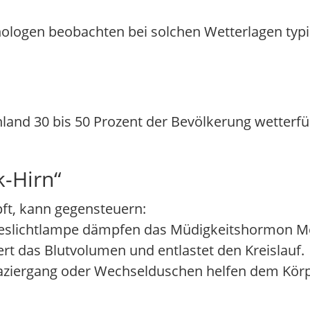
ychologen beobachten bei solchen Wetterlagen ty
and 30 bis 50 Prozent der Bevölkerung wetterfühl
k-Hirn“
t, kann gegensteuern:
ageslichtlampe dämpfen das Müdigkeitshormon Me
ert das Blutvolumen und entlastet den Kreislauf.
paziergang oder Wechselduschen helfen dem Körpe