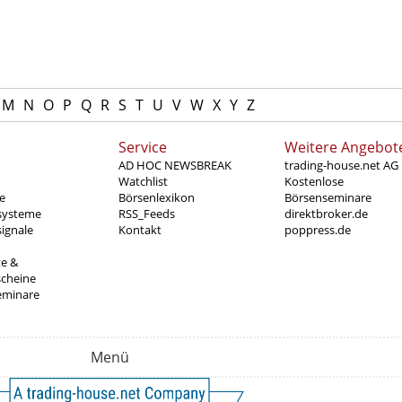
M
N
O
P
Q
R
S
T
U
V
W
X
Y
Z
Service
Weitere Angebot
AD HOC NEWSBREAK
trading-house.net AG
Watchlist
Kostenlose
e
Börsenlexikon
Börsenseminare
systeme
RSS_Feeds
direktbroker.de
ignale
Kontakt
poppress.de
te &
scheine
eminare
Menü