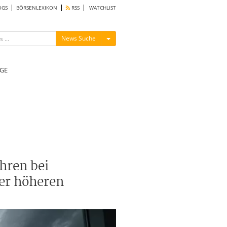
OGS
BÖRSENLEXIKON
RSS
WATCHLIST
Menü ein-/ausblenden
News Suche
GE
hren bei
er höheren