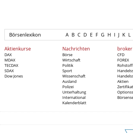
Börsenlexikon
A
B
C
D
E
F
G
H
I
J
K
L
Aktienkurse
Nachrichten
broker
DAX
Börse
CFD
MDAX
Wirtschaft
FOREX
TECDAX
Politik
Rohstoff
SDAX
Sport
Handels
Dow Jones
Wissenschaft
Handelss
Ausland
Aktien
Polizei
Zertifika
Unterhaltung
Options
International
Börsens
Kalenderblatt