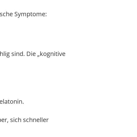
pische Symptome:
ig sind. Die „kognitive
latonin.
r, sich schneller