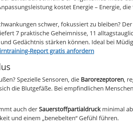
passungsleistung kostet Energie – Energie, die f
schwankungen schwer, fokussiert zu bleiben? Der
liefert 7 praktische Geheimnisse, 11 alltagstaug
n und Gedächtnis stärken können. Ideal bei Müdi
rntraining-Report gratis anfordern
dus
ßen? Spezielle Sensoren, die
Barorezeptoren
, r
sich die Blutgefäße. Bei empfindlichen Menschen
nimmt auch der
Sauerstoffpartialdruck
minimal ab
keit und einem „benebelten“ Gefühl führen.