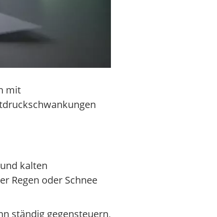
h mit
uftdruckschwankungen
 und kalten
iger Regen oder Schnee
nn ständig gegensteuern,