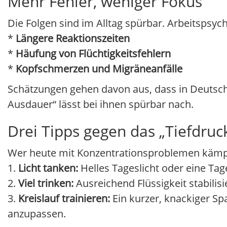
Mehr Fehler, weniger Fokus
Die Folgen sind im Alltag spürbar. Arbeitsps
*
Längere Reaktionszeiten
*
Häufung von Flüchtigkeitsfehlern
*
Kopfschmerzen und Migräneanfälle
Schätzungen gehen davon aus, dass in Deutschl
Ausdauer“ lässt bei ihnen spürbar nach.
Drei Tipps gegen das „Tiefdruc
Wer heute mit Konzentrationsproblemen kämpf
1.
Licht tanken:
Helles Tageslicht oder eine T
2.
Viel trinken:
Ausreichend Flüssigkeit stabilisi
3.
Kreislauf trainieren:
Ein kurzer, knackiger S
anzupassen.