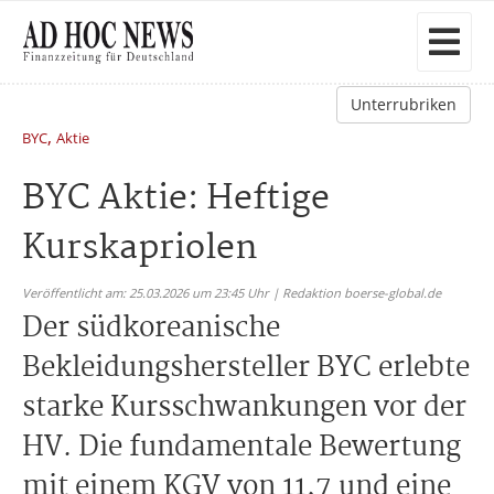
Unterrubriken
,
BYC
Aktie
BYC Aktie: Heftige
Kurskapriolen
Veröffentlicht am: 25.03.2026 um 23:45 Uhr | Redaktion boerse-global.de
Der südkoreanische
Bekleidungshersteller BYC erlebte
starke Kursschwankungen vor der
HV. Die fundamentale Bewertung
mit einem KGV von 11,7 und eine