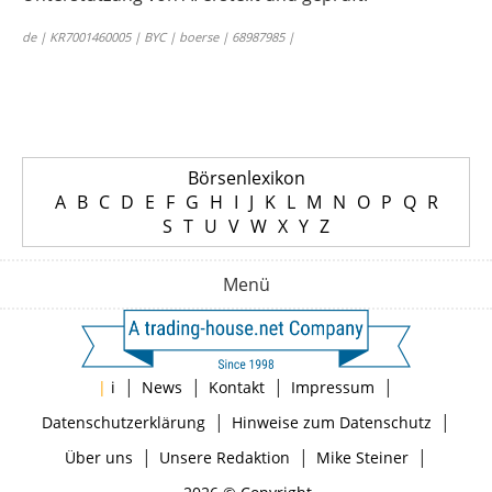
de | KR7001460005 | BYC | boerse | 68987985 |
Börsenlexikon
A
B
C
D
E
F
G
H
I
J
K
L
M
N
O
P
Q
R
S
T
U
V
W
X
Y
Z
Menü
|
|
|
|
|
i
News
Kontakt
Impressum
|
|
Datenschutzerklärung
Hinweise zum Datenschutz
|
|
|
Über uns
Unsere Redaktion
Mike Steiner