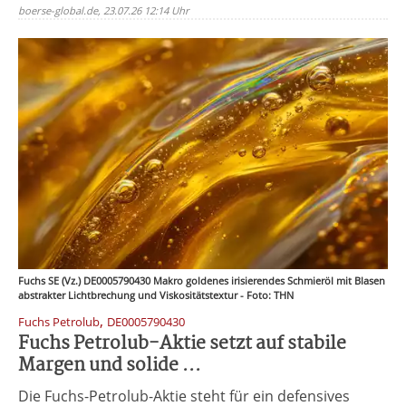
boerse-global.de, 23.07.26 12:14 Uhr
Fuchs SE (Vz.) DE0005790430 Makro goldenes irisierendes Schmieröl mit Blasen
abstrakter Lichtbrechung und Viskositätstextur - Foto: THN
,
Fuchs Petrolub
DE0005790430
Fuchs Petrolub-Aktie setzt auf stabile
Margen und solide ...
Die Fuchs-Petrolub-Aktie steht für ein defensives