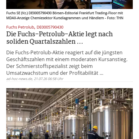
Fuchs SE (Vz.) DE0005790430 Börsen-Editorial Frankfurt Trading-Floor mit
MDAX-Anzeige Chemiesektor Kursdiagrammen und Händlern - Foto: THN
,
Fuchs Petrolub
DE0005790430
Die Fuchs-Petrolub-Aktie legt nach
soliden Quartalszahlen ...
Die Fuchs-Petrolub-Aktie reagiert auf die jüngsten
Geschäftszahlen mit einem moderaten Kursanstieg.
Der Schmierstoffspezialist zeigt beim
Umsatzwachstum und der Profitabilität ...
ad-hoc-news.de, 21.07.26 06:58 Uhr