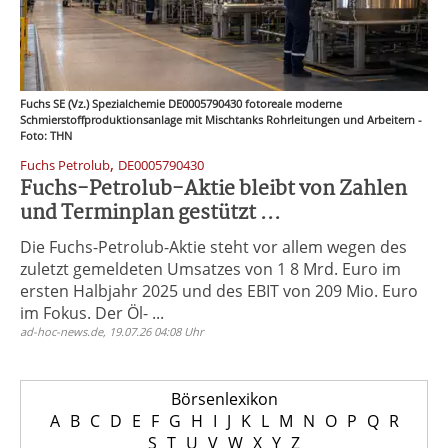
Fuchs SE (Vz.) Spezialchemie DE0005790430 fotoreale moderne
Schmierstoffproduktionsanlage mit Mischtanks Rohrleitungen und Arbeitern -
Foto: THN
,
Fuchs Petrolub
DE0005790430
Fuchs-Petrolub-Aktie bleibt von Zahlen
und Terminplan gestützt ...
Die Fuchs-Petrolub-Aktie steht vor allem wegen des
zuletzt gemeldeten Umsatzes von 1 8 Mrd. Euro im
ersten Halbjahr 2025 und des EBIT von 209 Mio. Euro
im Fokus. Der Öl- ...
ad-hoc-news.de, 19.07.26 04:08 Uhr
Börsenlexikon
A
B
C
D
E
F
G
H
I
J
K
L
M
N
O
P
Q
R
S
T
U
V
W
X
Y
Z