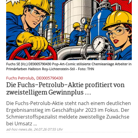
Fuchs SE (Vz.) DE0005790430 Pop-Art-Comic stilisierte Chemieanlage Arbeiter in
Primärfarben Halbton Roy-Lichtenstein-Stil - Foto: THN
,
Fuchs Petrolub
DE0005790430
Die Fuchs-Petrolub-Aktie profitiert von
zweistelligem Gewinnplus ...
Die Fuchs-Petrolub-Aktie steht nach einem deutlichen
Ergebnisanstieg im Geschäftsjahr 2023 im Fokus. Der
Schmierstoffspezialist meldete zweistellige Zuwächse
bei Umsatz ...
ad-hoc-news.de, 24.07.26 07:55 Uhr