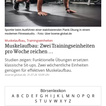
Sportler beim Ausführen einer stabilisierenden Plank-Übung in einem
modernen Fitnessstudio. - Foto: über boerse-global.de
,
Muskelaufbau
Trainingseinheiten
Muskelaufbau: Zwei Trainingseinheiten
pro Woche reichen ...
Studien zeigen: Funktionelle Übungen ersetzen
klassische Sit-ups. Zwei wöchentliche Einheiten
genügen für effektiven Muskelaufbau.
boerse-global.de, 31.07.26 10:09 Uhr
Börsenlexikon
A
B
C
D
E
F
G
H
I
J
K
L
M
N
O
P
Q
R
S
T
U
V
W
X
Y
Z