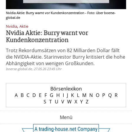
Nvidia Aktie: Burry warnt vor Kundenkonzentration - Foto: über boerse-
global.de
,
Nvidia
Aktie
Nvidia Aktie: Burry warnt vor
Kundenkonzentration
Trotz Rekordumsätzen von 82 Milliarden Dollar fällt
die NVIDIA-Aktie. Starinvestor Burry kritisiert die hohe
Abhängigkeit von wenigen Großkunden.
boerse-global.de, 27.05.26 23:45 Uhr
Börsenlexikon
A
B
C
D
E
F
G
H
I
J
K
L
M
N
O
P
Q
R
S
T
U
V
W
X
Y
Z
Menü