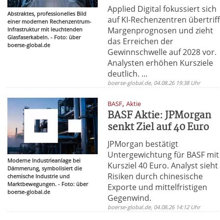
Applied Digital fokussiert sich
Abstraktes, professionelles Bild
auf KI-Rechenzentren übertriff
einer modernen Rechenzentrum-
Margenprognosen und zieht
Infrastruktur mit leuchtenden
Glasfaserkabeln. - Foto: über
das Erreichen der
boerse-global.de
Gewinnschwelle auf 2028 vor.
Analysten erhöhen Kursziele
deutlich. ...
boerse-global.de, 04.08.26 19:38 Uhr
,
BASF
Aktie
BASF Aktie: JPMorgan
senkt Ziel auf 40 Euro
JPMorgan bestätigt
Untergewichtung für BASF mit
Moderne Industrieanlage bei
Kursziel 40 Euro. Analyst sieht
Dämmerung, symbolisiert die
Risiken durch chinesische
chemische Industrie und
Marktbewegungen. - Foto: über
Exporte und mittelfristigen
boerse-global.de
Gegenwind.
boerse-global.de, 04.08.26 14:12 Uhr