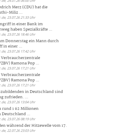
.de, 24.07.26 06:00 Uhr
drich Merz (CDU) hat die
hi-Miliz ...
.de, 23.07.26 21:33 Uhr
griff in einer Bank im
weg haben Spezialkräfte ...
.de, 23.07.26 18:46 Uhr
 am Donnerstag ein Mann durch
 in einer ...
.de, 23.07.26 17:42 Uhr
s Verbraucherzentrale
ZBV) Ramona Pop ...
.de, 23.07.26 17:21 Uhr
s Verbraucherzentrale
ZBV) Ramona Pop ...
.de, 23.07.26 17:21 Uhr
zubildenden in Deutschland sind
g zufrieden. ...
.de, 23.07.26 13:04 Uhr
 rund 1 62 Millionen
n Deutschland ...
.de, 23.07.26 08:19 Uhr
den während der Hitzewelle vom 17.
.de, 22.07.26 23:03 Uhr