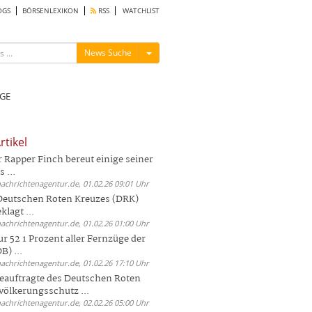
OGS
BÖRSENLEXIKON
RSS
WATCHLIST
Menü ein-/ausblenden
News Suche
GE
rtikel
Rapper Finch bereut einige seiner
 ...
nachrichtenagentur.de, 01.02.26 09:01 Uhr
 Deutschen Roten Kreuzes (DRK)
lagt ...
nachrichtenagentur.de, 01.02.26 01:00 Uhr
r 52 1 Prozent aller Fernzüge der
) ...
nachrichtenagentur.de, 01.02.26 17:10 Uhr
auftragte des Deutschen Roten
völkerungsschutz ...
nachrichtenagentur.de, 02.02.26 05:00 Uhr