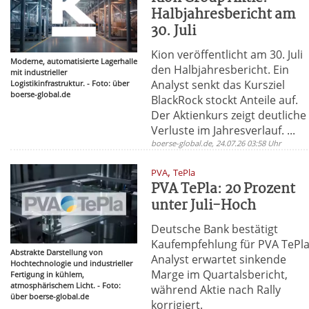
Halbjahresbericht am
30. Juli
Kion veröffentlicht am 30. Juli
Moderne, automatisierte Lagerhalle
den Halbjahresbericht. Ein
mit industrieller
Analyst senkt das Kursziel
Logistikinfrastruktur. - Foto: über
boerse-global.de
BlackRock stockt Anteile auf.
Der Aktienkurs zeigt deutliche
Verluste im Jahresverlauf. ...
boerse-global.de, 24.07.26 03:58 Uhr
,
PVA
TePla
PVA TePla: 20 Prozent
unter Juli-Hoch
Deutsche Bank bestätigt
Kaufempfehlung für PVA TePla
Abstrakte Darstellung von
Analyst erwartet sinkende
Hochtechnologie und industrieller
Marge im Quartalsbericht,
Fertigung in kühlem,
atmosphärischem Licht. - Foto:
während Aktie nach Rally
über boerse-global.de
korrigiert.