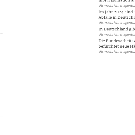
ihre Habilitation an
dts-nachrichtenagentur
t
Im Jahr 2024 sind 
Abfälle in Deutschl
dts-nachrichtenagentur
In Deutschland gi
dts-nachrichtenagentur
Die Bundesarbeit
befürchtet neue Här
dts-nachrichtenagentur