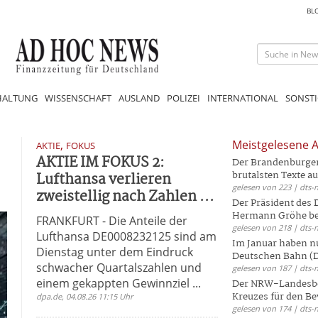
BL
HALTUNG
WISSENSCHAFT
AUSLAND
POLIZEI
INTERNATIONAL
SONSTI
,
Meistgelesene A
AKTIE
FOKUS
AKTIE IM FOKUS 2:
Der Brandenburger 
Lufthansa verlieren
brutalsten Texte aus
gelesen von 223 | dts-
zweistellig nach Zahlen ...
Der Präsident des
Hermann Gröhe bek
FRANKFURT - Die Anteile der
gelesen von 218 | dts-
Lufthansa DE0008232125 sind am
Im Januar haben nu
Dienstag unter dem Eindruck
Deutschen Bahn (DB
schwacher Quartalszahlen und
gelesen von 187 | dts-
einem gekappten Gewinnziel ...
Der NRW-Landesbe
Kreuzes für den Be
dpa.de, 04.08.26 11:15 Uhr
gelesen von 174 | dts-