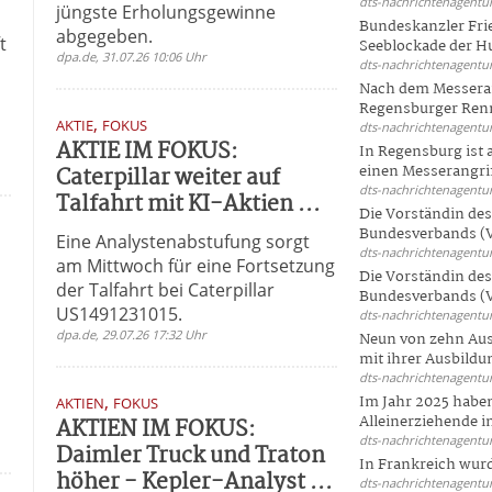
dts-nachrichtenagentur
jüngste Erholungsgewinne
Bundeskanzler Frie
abgegeben.
t
Seeblockade der Hut
dpa.de, 31.07.26 10:06 Uhr
dts-nachrichtenagentur
Nach dem Messeran
Regensburger Renn
,
AKTIE
FOKUS
dts-nachrichtenagentur
AKTIE IM FOKUS:
In Regensburg ist
Caterpillar weiter auf
einen Messerangriff
dts-nachrichtenagentur
Talfahrt mit KI-Aktien ...
Die Vorständin de
Bundesverbands (V
Eine Analystenabstufung sorgt
dts-nachrichtenagentur
am Mittwoch für eine Fortsetzung
Die Vorständin de
der Talfahrt bei Caterpillar
Bundesverbands (V
US1491231015.
dts-nachrichtenagentur
dpa.de, 29.07.26 17:32 Uhr
Neun von zehn Aus
mit ihrer Ausbildun
dts-nachrichtenagentur
,
Im Jahr 2025 haben
AKTIEN
FOKUS
Alleinerziehende i
AKTIEN IM FOKUS:
dts-nachrichtenagentur
Daimler Truck und Traton
In Frankreich wur
höher - Kepler-Analyst ...
dts-nachrichtenagentur