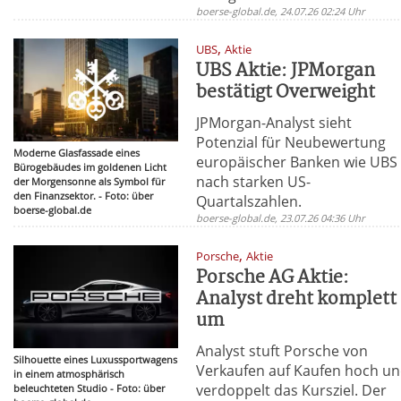
boerse-global.de, 24.07.26 02:24 Uhr
,
UBS
Aktie
UBS Aktie: JPMorgan
bestätigt Overweight
JPMorgan-Analyst sieht
Potenzial für Neubewertung
Moderne Glasfassade eines
europäischer Banken wie UBS
Bürogebäudes im goldenen Licht
nach starken US-
der Morgensonne als Symbol für
den Finanzsektor. - Foto: über
Quartalszahlen.
boerse-global.de
boerse-global.de, 23.07.26 04:36 Uhr
,
Porsche
Aktie
Porsche AG Aktie:
Analyst dreht komplett
um
Analyst stuft Porsche von
Silhouette eines Luxussportwagens
Verkaufen auf Kaufen hoch u
in einem atmosphärisch
verdoppelt das Kursziel. Der
beleuchteten Studio - Foto: über