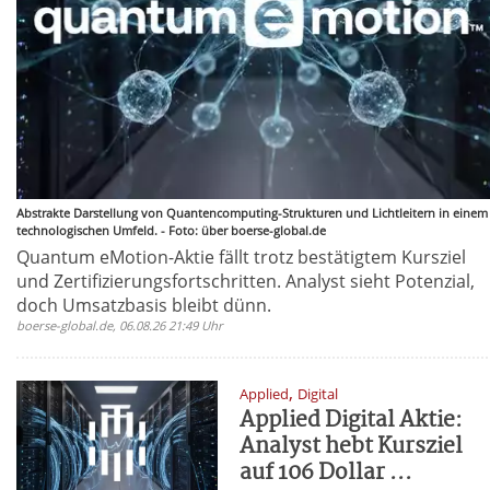
Abstrakte Darstellung von Quantencomputing-Strukturen und Lichtleitern in einem
technologischen Umfeld. - Foto: über boerse-global.de
Quantum eMotion-Aktie fällt trotz bestätigtem Kursziel
und Zertifizierungsfortschritten. Analyst sieht Potenzial,
doch Umsatzbasis bleibt dünn.
boerse-global.de, 06.08.26 21:49 Uhr
,
Applied
Digital
Applied Digital Aktie:
Analyst hebt Kursziel
auf 106 Dollar ...