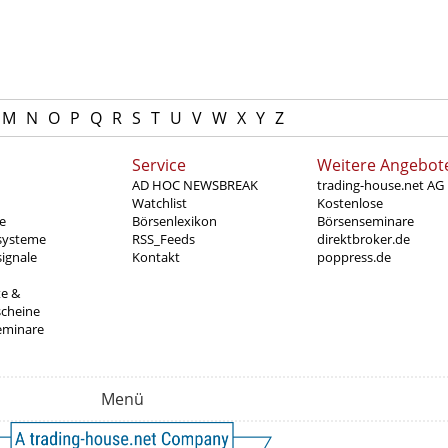
M
N
O
P
Q
R
S
T
U
V
W
X
Y
Z
Service
Weitere Angebot
AD HOC NEWSBREAK
trading-house.net AG
Watchlist
Kostenlose
e
Börsenlexikon
Börsenseminare
systeme
RSS_Feeds
direktbroker.de
ignale
Kontakt
poppress.de
te &
scheine
eminare
Menü