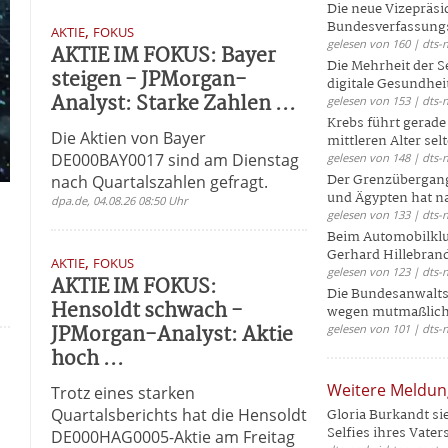
Die neue Vizepräsi
Bundesverfassungs
,
AKTIE
FOKUS
gelesen von 160 | dts-
AKTIE IM FOKUS: Bayer
Die Mehrheit der S
steigen - JPMorgan-
digitale Gesundhei
Analyst: Starke Zahlen ...
gelesen von 153 | dts-
Krebs führt gerad
Die Aktien von Bayer
mittleren Alter selt
DE000BAY0017 sind am Dienstag
gelesen von 148 | dts-
Der Grenzübergang
nach Quartalszahlen gefragt.
und Ägypten hat na
dpa.de, 04.08.26 08:50 Uhr
gelesen von 133 | dts-
Beim Automobilklu
Gerhard Hillebrand
,
AKTIE
FOKUS
gelesen von 123 | dts-
AKTIE IM FOKUS:
Die Bundesanwalts
Hensoldt schwach -
wegen mutmaßliche
JPMorgan-Analyst: Aktie
gelesen von 101 | dts-
hoch ...
Weitere Meldu
Trotz eines starken
Quartalsberichts hat die Hensoldt
Gloria Burkandt si
Selfies ihres Vaters 
DE000HAG0005-Aktie am Freitag