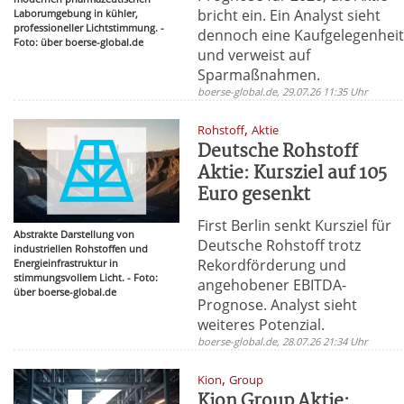
bricht ein. Ein Analyst sieht
Laborumgebung in kühler,
professioneller Lichtstimmung. -
dennoch eine Kaufgelegenhei
Foto: über boerse-global.de
und verweist auf
Sparmaßnahmen.
boerse-global.de, 29.07.26 11:35 Uhr
,
Rohstoff
Aktie
Deutsche Rohstoff
Aktie: Kursziel auf 105
Euro gesenkt
First Berlin senkt Kursziel für
Abstrakte Darstellung von
Deutsche Rohstoff trotz
industriellen Rohstoffen und
Rekordförderung und
Energieinfrastruktur in
stimmungsvollem Licht. - Foto:
angehobener EBITDA-
über boerse-global.de
Prognose. Analyst sieht
weiteres Potenzial.
boerse-global.de, 28.07.26 21:34 Uhr
,
Kion
Group
Kion Group Aktie: