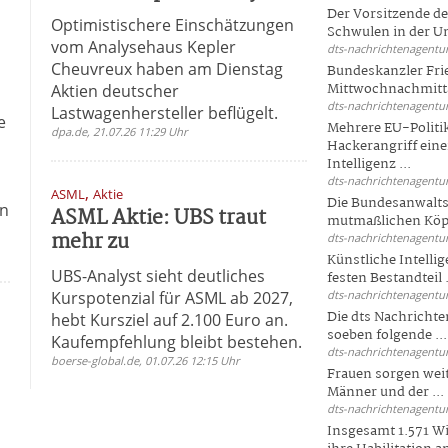
Der Vorsitzende d
Optimistischere Einschätzungen
Schwulen in der Un
vom Analysehaus Kepler
dts-nachrichtenagentur
Cheuvreux haben am Dienstag
Bundeskanzler Fri
Mittwochnachmitta
Aktien deutscher
dts-nachrichtenagentur
Lastwagenhersteller beflügelt.
e
Mehrere EU-Politi
dpa.de, 21.07.26 11:29 Uhr
Hackerangriff ein
Intelligenz ...
dts-nachrichtenagentur
,
ASML
Aktie
Die Bundesanwalts
on
ASML Aktie: UBS traut
mutmaßlichen Köpfe
mehr zu
dts-nachrichtenagentur
Künstliche Intellig
UBS-Analyst sieht deutliches
festen Bestandteil .
Kurspotenzial für ASML ab 2027,
dts-nachrichtenagentur
Die dts Nachrichten
hebt Kursziel auf 2.100 Euro an.
soeben folgende ...
Kaufempfehlung bleibt bestehen.
dts-nachrichtenagentur
boerse-global.de, 01.07.26 12:15 Uhr
Frauen sorgen weite
Männer und der ...
dts-nachrichtenagentur
Insgesamt 1.571 Wi