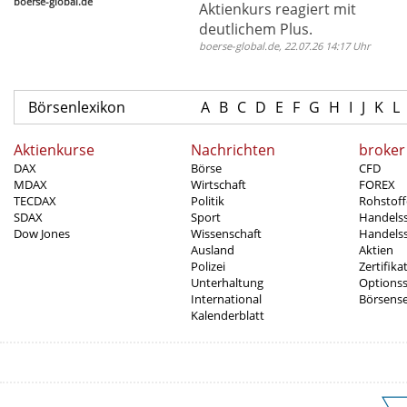
boerse-global.de
Aktienkurs reagiert mit
deutlichem Plus.
boerse-global.de, 22.07.26 14:17 Uhr
Börsenlexikon
A
B
C
D
E
F
G
H
I
J
K
L
Aktienkurse
Nachrichten
broker
DAX
Börse
CFD
MDAX
Wirtschaft
FOREX
TECDAX
Politik
Rohstoff
SDAX
Sport
Handels
Dow Jones
Wissenschaft
Handelss
Ausland
Aktien
Polizei
Zertifika
Unterhaltung
Options
International
Börsens
Kalenderblatt