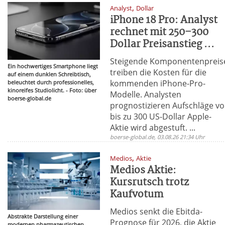
,
Analyst
Dollar
iPhone 18 Pro: Analyst
rechnet mit 250–300
Dollar Preisanstieg ...
Steigende Komponentenpreis
Ein hochwertiges Smartphone liegt
treiben die Kosten für die
auf einem dunklen Schreibtisch,
kommenden iPhone-Pro-
beleuchtet durch professionelles,
kinoreifes Studiolicht. - Foto: über
Modelle. Analysten
boerse-global.de
prognostizieren Aufschläge v
bis zu 300 US-Dollar Apple-
Aktie wird abgestuft. ...
boerse-global.de, 03.08.26 21:34 Uhr
,
Medios
Aktie
Medios Aktie:
Kursrutsch trotz
Kaufvotum
Medios senkt die Ebitda-
Abstrakte Darstellung einer
Prognose für 2026, die Aktie
modernen pharmazeutischen