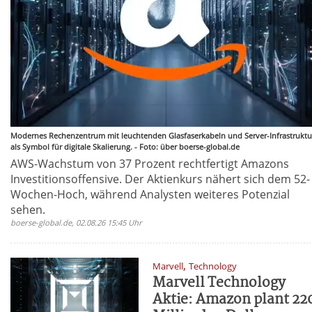
Modernes Rechenzentrum mit leuchtenden Glasfaserkabeln und Server-Infrastruktu
als Symbol für digitale Skalierung. - Foto: über boerse-global.de
AWS-Wachstum von 37 Prozent rechtfertigt Amazons
Investitionsoffensive. Der Aktienkurs nähert sich dem 52-
Wochen-Hoch, während Analysten weiteres Potenzial
sehen.
boerse-global.de, 02.08.26 15:45 Uhr
,
Marvell
Technology
Marvell Technology
Aktie: Amazon plant 22