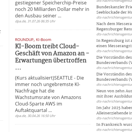
dts-nachrichtenagentur
gestiegener Speicherchip-Preise
Bundeskanzler Frie
noch 20 Milliarden Dollar mehr in
Seeblockade der Hut
den Ausbau seiner ...
dts-nachrichtenagentur
dpa.de, 31.07.26 06:35 Uhr
Nach dem Messeran
Regensburger Renn
z
dts-nachrichtenagentur
,
ROUNDUP
KI-Boom
In Regensburg ist
KI-Boom treibt Cloud-
einen Messerangriff
dts-nachrichtenagentur
Geschäft von Amazon an -
Die Vorständin de
Erwartungen übertroffen
Bundesverbands (V
...
dts-nachrichtenagentur
Die Vorständin de
(Kurs aktualisiert)SEATTLE - Die
Bundesverbands (V
immer noch ungebremste KI-
dts-nachrichtenagentur
Nachfrage hat die
Neun von zehn Aus
mit ihrer Ausbildun
Wachstumsrate von Amazons
dts-nachrichtenagentur
Cloud-Sparte AWS im
Im Jahr 2025 haben
Auftaktquartal ...
Alleinerziehende i
dpa.de, 30.04.26 16:50 Uhr
dts-nachrichtenagentur
In Frankreich wur
dts-nachrichtenagentur