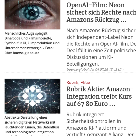
OpenAI-Film: Neon
sichert sich Rechte nac
Amazons Rückzug ...
Nach Amazons Rückzug sicher
Menschliches Auge spiegelt
sich Independent-Label Neon
Binärcode und Filmsilhouette,
die Rechte am OpenAI-Film. D
Symbol für KI, Filmproduktion und
Unternehmensstrategie. - Foto:
Deal fällt in eine Zeit politisch
über boerse-global.de
Diskussionen um KI-
Beteiligungen.
boerse-global.de, 04.07.26 13:48 Uhr
,
Rubrik
Aktie
Rubrik Aktie: Amazon-
Integration treibt Kurs
auf 67 80 Euro ...
Rubrik integriert
Abstrakte Darstellung eines
Sicherheitskontrollen in
sicheren digitalen Netzwerks mit
Amazons KI-Plattform und
leuchtenden Linien, die Datenfluss
und technologische Integration
vertieft Cognizant-Allianz. Der