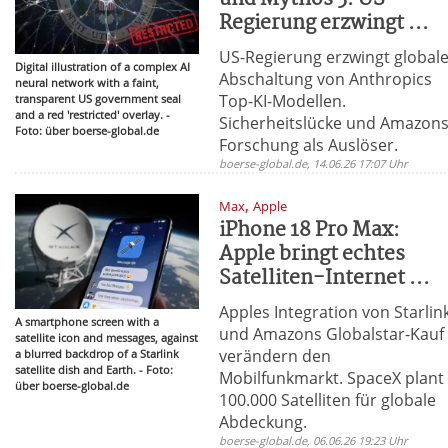
Regierung erzwingt ...
US-Regierung erzwingt global
Digital illustration of a complex AI
Abschaltung von Anthropics
neural network with a faint,
Top-KI-Modellen.
transparent US government seal
and a red 'restricted' overlay. -
Sicherheitslücke und Amazon
Foto: über boerse-global.de
Forschung als Auslöser.
boerse-global.de, 14.06.26 17:07 Uhr
,
Max
Apple
iPhone 18 Pro Max:
Apple bringt echtes
Satelliten-Internet ...
Apples Integration von Starlin
A smartphone screen with a
und Amazons Globalstar-Kauf
satellite icon and messages, against
verändern den
a blurred backdrop of a Starlink
satellite dish and Earth. - Foto:
Mobilfunkmarkt. SpaceX plant
über boerse-global.de
100.000 Satelliten für globale
Abdeckung.
boerse-global.de, 06.06.26 19:23 Uhr