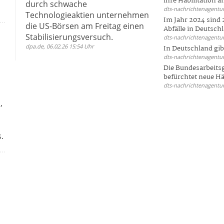
ihre Habilitation an
durch schwache
dts-nachrichtenagentur
Technologieaktien unternehmen
Im Jahr 2024 sind 
die US-Börsen am Freitag einen
Abfälle in Deutschl
Stabilisierungsversuch.
dts-nachrichtenagentur
dpa.de, 06.02.26 15:54 Uhr
In Deutschland gi
dts-nachrichtenagentur
Die Bundesarbeit
befürchtet neue Här
dts-nachrichtenagentur
,
.