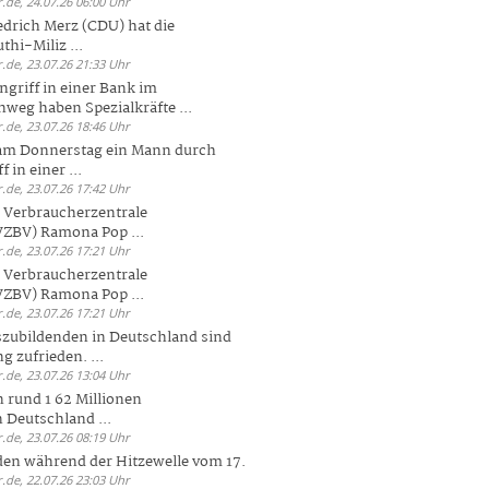
.de, 24.07.26 06:00 Uhr
drich Merz (CDU) hat die
hi-Miliz ...
.de, 23.07.26 21:33 Uhr
griff in einer Bank im
weg haben Spezialkräfte ...
.de, 23.07.26 18:46 Uhr
 am Donnerstag ein Mann durch
 in einer ...
.de, 23.07.26 17:42 Uhr
s Verbraucherzentrale
ZBV) Ramona Pop ...
.de, 23.07.26 17:21 Uhr
s Verbraucherzentrale
ZBV) Ramona Pop ...
.de, 23.07.26 17:21 Uhr
zubildenden in Deutschland sind
g zufrieden. ...
.de, 23.07.26 13:04 Uhr
 rund 1 62 Millionen
n Deutschland ...
.de, 23.07.26 08:19 Uhr
den während der Hitzewelle vom 17.
.de, 22.07.26 23:03 Uhr