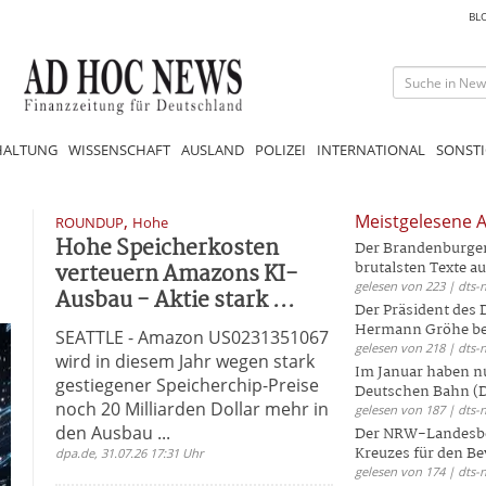
BL
HALTUNG
WISSENSCHAFT
AUSLAND
POLIZEI
INTERNATIONAL
SONSTI
,
Meistgelesene A
ROUNDUP
Hohe
Hohe Speicherkosten
Der Brandenburger 
verteuern Amazons KI-
brutalsten Texte aus
gelesen von 223 | dts-
Ausbau - Aktie stark ...
Der Präsident des
Hermann Gröhe bek
SEATTLE - Amazon US0231351067
gelesen von 218 | dts-
wird in diesem Jahr wegen stark
Im Januar haben nu
gestiegener Speicherchip-Preise
Deutschen Bahn (DB
noch 20 Milliarden Dollar mehr in
gelesen von 187 | dts-
den Ausbau ...
Der NRW-Landesbe
Kreuzes für den Be
dpa.de, 31.07.26 17:31 Uhr
gelesen von 174 | dts-