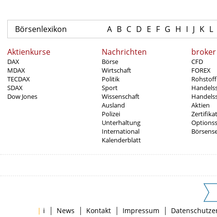
Börsenlexikon
A
B
C
D
E
F
G
H
I
J
K
L
Aktienkurse
Nachrichten
broker
DAX
Börse
CFD
MDAX
Wirtschaft
FOREX
TECDAX
Politik
Rohstoff
SDAX
Sport
Handels
Dow Jones
Wissenschaft
Handelss
Ausland
Aktien
Polizei
Zertifika
Unterhaltung
Options
International
Börsens
Kalenderblatt
|
|
|
|
|
i
News
Kontakt
Impressum
Datenschutze