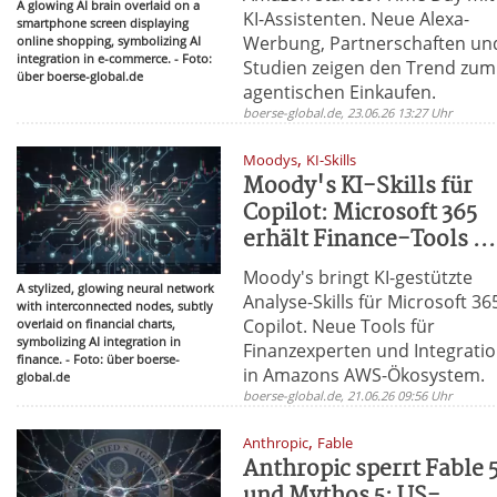
A glowing AI brain overlaid on a
KI-Assistenten. Neue Alexa-
smartphone screen displaying
Werbung, Partnerschaften un
online shopping, symbolizing AI
integration in e-commerce. - Foto:
Studien zeigen den Trend zum
über boerse-global.de
agentischen Einkaufen.
boerse-global.de, 23.06.26 13:27 Uhr
,
Moodys
KI-Skills
Moody's KI-Skills für
Copilot: Microsoft 365
erhält Finance-Tools ...
Moody's bringt KI-gestützte
A stylized, glowing neural network
Analyse-Skills für Microsoft 36
with interconnected nodes, subtly
Copilot. Neue Tools für
overlaid on financial charts,
symbolizing AI integration in
Finanzexperten und Integrati
finance. - Foto: über boerse-
in Amazons AWS-Ökosystem.
global.de
boerse-global.de, 21.06.26 09:56 Uhr
,
Anthropic
Fable
Anthropic sperrt Fable 
und Mythos 5: US-