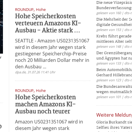
Die neue Vizepräsi
Bundesverfassungs
,
ROUNDUP
Hohe
gelesen von 160 | dts-
Hohe Speicherkosten
Die Mehrheit der S
verteuern Amazons KI-
digitale Gesundhei
Ausbau - Aktie stark ...
gelesen von 153 | dts-
Krebs führt gerad
SEATTLE - Amazon US0231351067
mittleren Alter selt
wird in diesem Jahr wegen stark
gelesen von 148 | dts-
Der Grenzübergang
gestiegener Speicherchip-Preise
r
und Ägypten hat na
noch 20 Milliarden Dollar mehr in
gelesen von 133 | dts-
den Ausbau ...
Beim Automobilklu
dpa.de, 31.07.26 11:41 Uhr
Gerhard Hillebrand
gelesen von 123 | dts-
Die Bundesanwalts
,
ROUNDUP
Hohe
wegen mutmaßliche
Hohe Speicherkosten
gelesen von 101 | dts-
machen Amazons KI-
Ausbau noch teurer
Weitere Meldu
Amazon US0231351067 wird in
Gloria Burkandt si
0
Selfies ihres Vaters 
diesem Jahr wegen stark