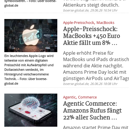
symbolisieren. - Foto: über boerse-
Aktienkurs steigt deutlich.
global.de
boerse-global.de, 29.06.26 16:54 Uhr
,
Apple-Preisschock
MacBooks
Apple-Preisschock:
MacBooks +450 Euro
Aktie fällt um 8% ...
Apple erhöht Preise für
Ein leuchtendes Apple-Logo wird
MacBooks und iPads drastisch
teilweise von einem digitalen
während die Aktie nachgibt.
Preisschild mit Aufwärtspfeil und
Dollarzeichen verdeckt, im
Amazons Prime Day lockt mit
Hintergrund verschwommene
günstigen AirPods und AirTags
Technik. - Foto: über boerse-
global.de
boerse-global.de, 26.06.26 18:08 Uhr
,
Agentic
Commerce
Agentic Commerce:
Amazons Rufus fängt
22% aller Suchen ...
Amazon startet Prime Day mit