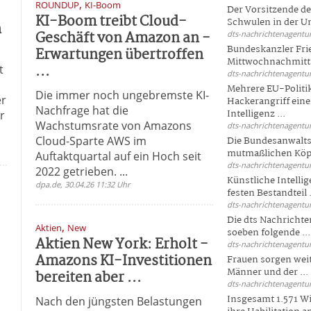
,
ROUNDUP
KI-Boom
Der Vorsitzende d
KI-Boom treibt Cloud-
Schwulen in der Un
h
Geschäft von Amazon an -
dts-nachrichtenagentur
Bundeskanzler Fri
Erwartungen übertroffen
Mittwochnachmitta
...
t
dts-nachrichtenagentur
Mehrere EU-Politi
Die immer noch ungebremste KI-
er
Hackerangriff ein
Nachfrage hat die
Intelligenz ...
er
Wachstumsrate von Amazons
dts-nachrichtenagentur
Cloud-Sparte AWS im
Die Bundesanwalts
mutmaßlichen Köpfe
Auftaktquartal auf ein Hoch seit
dts-nachrichtenagentur
2022 getrieben. ...
Künstliche Intellig
dpa.de, 30.04.26 11:32 Uhr
festen Bestandteil .
dts-nachrichtenagentur
Die dts Nachrichten
,
Aktien
New
soeben folgende ...
Aktien New York: Erholt -
dts-nachrichtenagentur
Amazons KI-Investitionen
Frauen sorgen weite
Männer und der ...
bereiten aber ...
dts-nachrichtenagentur
Insgesamt 1.571 Wi
Nach den jüngsten Belastungen