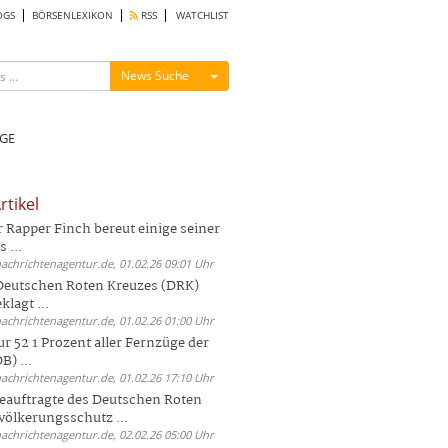
OGS
BÖRSENLEXIKON
RSS
WATCHLIST
Menü ein-/ausblenden
News Suche
GE
rtikel
Rapper Finch bereut einige seiner
 ...
nachrichtenagentur.de, 01.02.26 09:01 Uhr
 Deutschen Roten Kreuzes (DRK)
lagt ...
nachrichtenagentur.de, 01.02.26 01:00 Uhr
r 52 1 Prozent aller Fernzüge der
) ...
nachrichtenagentur.de, 01.02.26 17:10 Uhr
auftragte des Deutschen Roten
völkerungsschutz ...
nachrichtenagentur.de, 02.02.26 05:00 Uhr