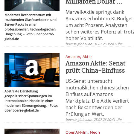
Milliarden Dollar ...
Marvell-Aktie springt dank
Modernes Rechenzentrum mit
Amazons erhöhtem KI-Budget
leuchtenden Glasfaserkabeln und
um acht Prozent. Analysten
Server-Racks in einer
professionellen, technologischen
sehen weiteres Potenzial, trot
Umgebung. - Foto: über boerse-
hoher Volatilität.
global.de
boerse-global.de, 31.07.26 19:43 Uhr
,
Amazon
Aktie
Amazon Aktie: Senat
prüft China-Einfluss
US-Senat untersucht
mutmaßlichen chinesischen
Abstrakte Darstellung
Einfluss auf Amazons
geopolitischer Spannungen im
Marktplatz. Die Aktie verliert
internationalen Handel in einer
modernen Büroumgebung. - Foto:
nach Bekanntwerden der
über boerse-global.de
Prüfung an Wert.
boerse-global.de, 25.07.26 20:41 Uhr
,
OpenAI-Film
Neon