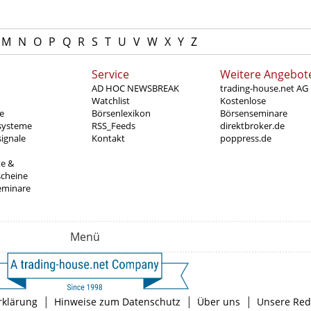
M
N
O
P
Q
R
S
T
U
V
W
X
Y
Z
Service
Weitere Angebot
AD HOC NEWSBREAK
trading-house.net AG
Watchlist
Kostenlose
e
Börsenlexikon
Börsenseminare
systeme
RSS_Feeds
direktbroker.de
ignale
Kontakt
poppress.de
te &
scheine
eminare
Menü
|
|
|
rklärung
Hinweise zum Datenschutz
Über uns
Unsere Red