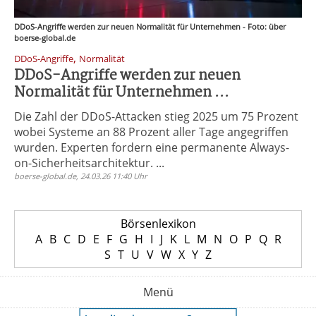
DDoS-Angriffe werden zur neuen Normalität für Unternehmen - Foto: über
boerse-global.de
,
DDoS-Angriffe
Normalität
DDoS-Angriffe werden zur neuen
Normalität für Unternehmen ...
Die Zahl der DDoS-Attacken stieg 2025 um 75 Prozent
wobei Systeme an 88 Prozent aller Tage angegriffen
wurden. Experten fordern eine permanente Always-
on-Sicherheitsarchitektur. ...
boerse-global.de, 24.03.26 11:40 Uhr
Börsenlexikon
A
B
C
D
E
F
G
H
I
J
K
L
M
N
O
P
Q
R
S
T
U
V
W
X
Y
Z
Menü