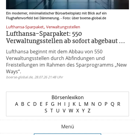
Ein moderner, minimalistischer Büroarbeitsplatz mit Blick auf ein
Flughafenvorfeld bei Dämmerung. - Foto: über boerse-global.de
,
Lufthansa-Sparpaket
Verwaltungsstellen
Lufthansa-Sparpaket: 550
Verwaltungsstellen ab sofort abgebaut ...
Lufthansa beginnt mit dem Abbau von 550
Verwaltungsstellen durch Abfindungen und
Freistellungen im Rahmen des Sparprogramms „New
Ways“.
boerse-global.de, 28.07.26 21:48 Uhr
Börsenlexikon
A
B
C
D
E
F
G
H
I
J
K
L
M
N
O
P
Q
R
S
T
U
V
W
X
Y
Z
Menü