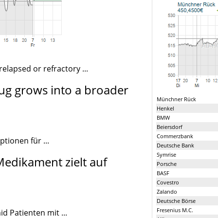
elapsed or refractory ...
g grows into a broader
Münchner Rück
Henkel
BMW
Beiersdorf
Commerzbank
tionen für ...
Deutsche Bank
Symrise
edikament zielt auf
Porsche
BASF
Covestro
Zalando
Deutsche Börse
Fresenius M.C.
d Patienten mit ...