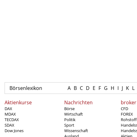
Börsenlexikon
A
B
C
D
E
F
G
H
I
J
K
L
Aktienkurse
Nachrichten
broker
DAX
Börse
CFD
MDAX
Wirtschaft
FOREX
TECDAX
Politik
Rohstoff
SDAX
Sport
Handels
Dow Jones
Wissenschaft
Handelss
Ausland
Aktien