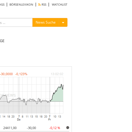
OGS
BÖRSENLEXIKON
RSS
WATCHLIST
Menü ein-/ausblenden
News Suche
GE
24411,00
-30,00
-0,12 %