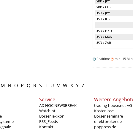
GBP / JPY
GBP / CHF
USD / JPY
USD / ILS
USD / HKD
USD / MXN
USD / ZAR
Realtime
min. 15 Mi
M
N
O
P
Q
R
S
T
U
V
W
X
Y
Z
Service
Weitere Angebot
AD HOC NEWSBREAK
trading-house.net AG
Watchlist
Kostenlose
e
Börsenlexikon
Börsenseminare
systeme
RSS_Feeds
direktbroker.de
ignale
Kontakt
poppress.de