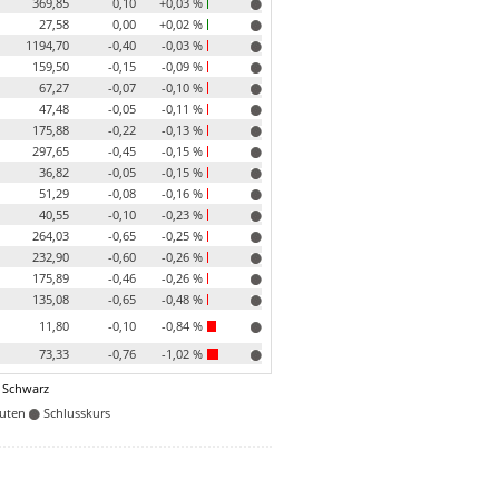
369,85
0,10
+0,03 %
27,58
0,00
+0,02 %
1194,70
-0,40
-0,03 %
159,50
-0,15
-0,09 %
67,27
-0,07
-0,10 %
47,48
-0,05
-0,11 %
175,88
-0,22
-0,13 %
297,65
-0,45
-0,15 %
36,82
-0,05
-0,15 %
51,29
-0,08
-0,16 %
40,55
-0,10
-0,23 %
264,03
-0,65
-0,25 %
232,90
-0,60
-0,26 %
175,89
-0,46
-0,26 %
135,08
-0,65
-0,48 %
11,80
-0,10
-0,84 %
73,33
-0,76
-1,02 %
 Schwarz
nuten
Schlusskurs