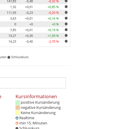
147,83
-0,48
-0,32 %
1,32
+0,01
+0,85 %
111,93
-0,23
-0,20 %
3,63
+0,01
+0,16 %
0
+0
+0 %
7,85
+0,01
+0,19 %
19,27
+0,30
+1,59 %
14,23
-0,40
-2,70 %
nuten
Schlusskurs
e
Kursinformationen
positive Kursänderung
negative Kursänderung
Keine Kursänderung
Realtime
min 15. Minuten
Schlusskurs