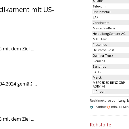
Allianz
Telekom
dikament mit US-
Rheinmetall
SAP
Continental
Mercedes-Benz
HeidelbergCement AG
MTU Aero
Fresenius
mit dem Ziel ...
Deutsche Post
Daimler Truck
Siemens
Sartorius
EADS
Merck
MERCEDES-BENZ GRP
04.2024 gemäß ...
ADR/1/4
Infineon
Realtimekurse von
Lang &
Realtime
min. 15 Mi
mit dem Ziel ...
Rohstoffe