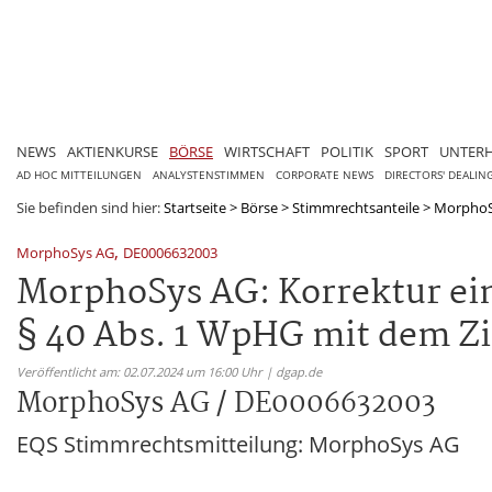
NEWS
AKTIENKURSE
BÖRSE
WIRTSCHAFT
POLITIK
SPORT
UNTER
AD HOC MITTEILUNGEN
ANALYSTENSTIMMEN
CORPORATE NEWS
DIRECTORS' DEALIN
Sie befinden sind hier:
Startseite
>
Börse
>
Stimmrechtsanteile
>
MorphoS
,
MorphoSys AG
DE0006632003
MorphoSys AG: Korrektur ei
§ 40 Abs. 1 WpHG mit dem Zi
Veröffentlicht am: 02.07.2024 um 16:00 Uhr | dgap.de
MorphoSys AG / DE0006632003
EQS Stimmrechtsmitteilung: MorphoSys AG