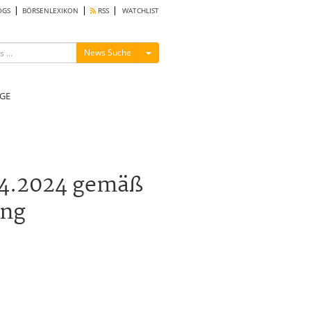
OGS
BÖRSENLEXIKON
RSS
WATCHLIST
Menü ein-/ausblenden
News Suche
GE
04.2024 gemäß
ung