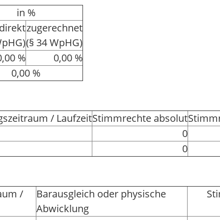
in %
direkt
zugerechnet
WpHG)
(§ 34 WpHG)
0,00 %
0,00 %
0,00 %
szeitraum / Laufzeit
Stimmrechte absolut
Stimmr
0
0
aum /
Barausgleich oder physische
St
Abwicklung