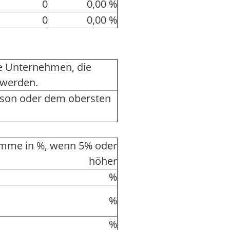
0
0,00 %
0
0,00 %
ere Unternehmen, die
 werden.
rson oder dem obersten
mme in %, wenn 5% oder
höher
%
%
%