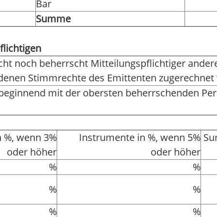
Bar
Summe
flichtigen
rscht noch beherrscht Mitteilungspflichtiger and
r denen Stimmrechte des Emittenten zugerechnet
 beginnend mit der obersten beherrschenden Pe
n %, wenn 3%
Instrumente in %, wenn 5%
Su
oder höher
oder höher
%
%
%
%
%
%