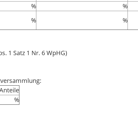
%
%
%
%
bs. 1 Satz 1 Nr. 6 WpHG)
ptversammlung:
nteile
%