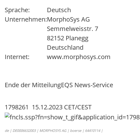
Sprache:
Deutsch
Unternehmen:
MorphoSys AG
Semmelweisstr. 7
82152 Planegg
Deutschland
Internet:
www.morphosys.com
Ende der Mitteilung
EQS News-Service
1798261 15.12.2023 CET/CEST
de | DE0006632003 | MORPHOSYS AG | boerse | 64410114 |