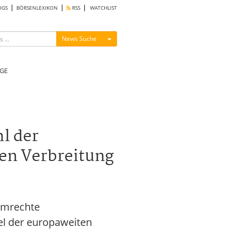
OGS
BÖRSENLEXIKON
RSS
WATCHLIST
Menü ein-/ausblenden
News Suche
GE
l der
en Verbreitung
mmrechte
l der europaweiten