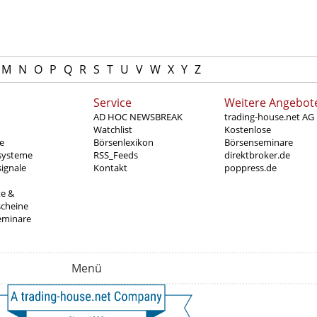
M
N
O
P
Q
R
S
T
U
V
W
X
Y
Z
Service
Weitere Angebot
AD HOC NEWSBREAK
trading-house.net AG
Watchlist
Kostenlose
e
Börsenlexikon
Börsenseminare
systeme
RSS_Feeds
direktbroker.de
ignale
Kontakt
poppress.de
te &
scheine
eminare
Menü