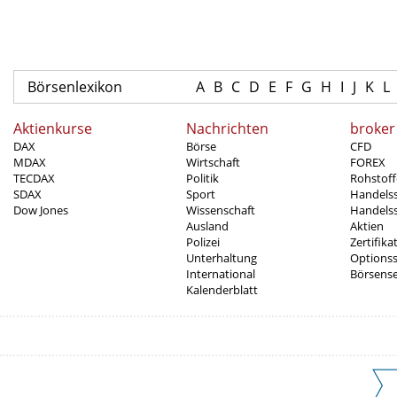
Börsenlexikon
A
B
C
D
E
F
G
H
I
J
K
L
Aktienkurse
Nachrichten
broker
DAX
Börse
CFD
MDAX
Wirtschaft
FOREX
TECDAX
Politik
Rohstoff
SDAX
Sport
Handels
Dow Jones
Wissenschaft
Handelss
Ausland
Aktien
Polizei
Zertifika
Unterhaltung
Options
International
Börsens
Kalenderblatt