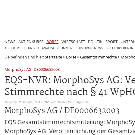
NEWS
AKTIENKURSE
BÖRSE
WIRTSCHAFT
POLITIK
SPORT
UNTER
AD HOC MITTEILUNGEN
ANALYSTENSTIMMEN
CORPORATE NEWS
DIRECTORS' DEALIN
Sie befinden sind hier:
Startseite
>
Börse
>
Gesamtstimmrechte
>
Morpho
,
MorphoSys AG
DE0006632003
EQS-NVR: MorphoSys AG: Ver
Stimmrechte nach § 41 WpHG
Veröffentlicht am: 15.12.2023 um 16:47 Uhr | dgap.de
MorphoSys AG / DE0006632003
EQS Gesamtstimmrechtsmitteilung: MorphoSys
MorphoSys AG: Veröffentlichung der Gesamtza