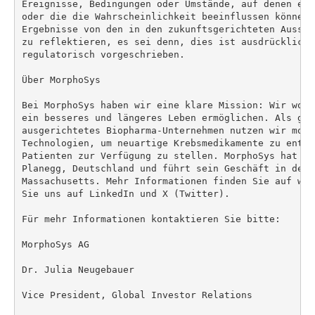
Ereignisse, Bedingungen oder Umstände, auf denen ein
oder die die Wahrscheinlichkeit beeinflussen können,
Ergebnisse von den in den zukunftsgerichteten Aussag
zu reflektieren, es sei denn, dies ist ausdrücklich 
regulatorisch vorgeschrieben.

Über MorphoSys

Bei MorphoSys haben wir eine klare Mission: Wir woll
ein besseres und längeres Leben ermöglichen. Als glo
ausgerichtetes Biopharma-Unternehmen nutzen wir mode
Technologien, um neuartige Krebsmedikamente zu entde
Patienten zur Verfügung zu stellen. MorphoSys hat se
Planegg, Deutschland und führt sein Geschäft in den 
Massachusetts. Mehr Informationen finden Sie auf www
Sie uns auf LinkedIn und X (Twitter).

Für mehr Informationen kontaktieren Sie bitte:

MorphoSys AG

Dr. Julia Neugebauer

Vice President, Global Investor Relations
