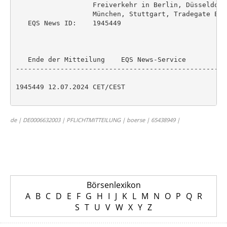
                   Freiverkehr in Berlin, Düsseldorf
                   München, Stuttgart, Tradegate Exc
   EQS News ID:    1945449

   Ende der Mitteilung    EQS News-Service

----------------------------------------------------
1945449 12.07.2024 CET/CEST

de | DE0006632003 | PFLICHTMITTEILUNG | boerse | 65438949 |
Börsenlexikon
A
B
C
D
E
F
G
H
I
J
K
L
M
N
O
P
Q
R
S
T
U
V
W
X
Y
Z