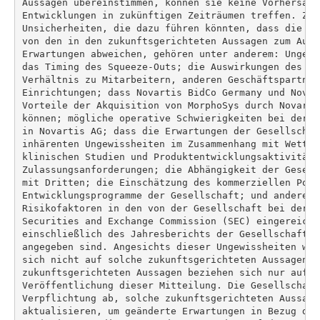
Aussagen übereinstimmen, können sie keine Vorhersage
Entwicklungen in zukünftigen Zeiträumen treffen. Zu 
Unsicherheiten, die dazu führen könnten, dass die ta
von den in den zukunftsgerichteten Aussagen zum Ausd
Erwartungen abweichen, gehören unter anderem: Ungewi
das Timing des Squeeze-Outs; die Auswirkungen des Sq
Verhältnis zu Mitarbeitern, anderen Geschäftspartner
Einrichtungen; dass Novartis BidCo Germany und Novar
Vorteile der Akquisition von MorphoSys durch Novarti
können; mögliche operative Schwierigkeiten bei der I
in Novartis AG; dass die Erwartungen der Gesellschaf
inhärenten Ungewissheiten im Zusammenhang mit Wettbe
klinischen Studien und Produktentwicklungsaktivitäte
Zulassungsanforderungen; die Abhängigkeit der Gesell
mit Dritten; die Einschätzung des kommerziellen Poten
Entwicklungsprogramme der Gesellschaft; und andere R
Risikofaktoren in den von der Gesellschaft bei der U
Securities and Exchange Commission (SEC) eingereicht
einschließlich des Jahresberichts der Gesellschaft a
angegeben sind. Angesichts dieser Ungewissheiten wir
sich nicht auf solche zukunftsgerichteten Aussagen z
zukunftsgerichteten Aussagen beziehen sich nur auf d
Veröffentlichung dieser Mitteilung. Die Gesellschaft
Verpflichtung ab, solche zukunftsgerichteten Aussage
aktualisieren, um geänderte Erwartungen in Bezug dar