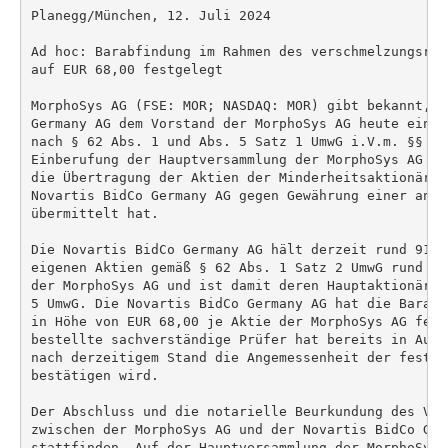
Planegg/München, 12. Juli 2024

Ad hoc: Barabfindung im Rahmen des verschmelzungsrec
auf EUR 68,00 festgelegt

MorphoSys AG (FSE: MOR; NASDAQ: MOR) gibt bekannt, d
Germany AG dem Vorstand der MorphoSys AG heute ein k
nach § 62 Abs. 1 und Abs. 5 Satz 1 UmwG i.V.m. §§ 32
Einberufung der Hauptversammlung der MorphoSys AG zu
die Übertragung der Aktien der Minderheitsaktionäre 
Novartis BidCo Germany AG gegen Gewährung einer ange
übermittelt hat.

Die Novartis BidCo Germany AG hält derzeit rund 91,0
eigenen Aktien gemäß § 62 Abs. 1 Satz 2 UmwG rund 91
der MorphoSys AG und ist damit deren Hauptaktionärin
5 UmwG. Die Novartis BidCo Germany AG hat die Barabf
in Höhe von EUR 68,00 je Aktie der MorphoSys AG fest
bestellte sachverständige Prüfer hat bereits in Auss
nach derzeitigem Stand die Angemessenheit der festge
bestätigen wird.

Der Abschluss und die notarielle Beurkundung des Ver
zwischen der MorphoSys AG und der Novartis BidCo Ger
stattfinden. Auf der Hauptversammlung der MorphoSys 