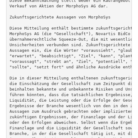
Diese Bekanntmachung stellt weder ein Kaufangebot no
Verkauf von Aktien der MorphoSys AG dar.

Zukunftsgerichtete Aussagen von MorphoSys

Diese Mitteilung enthält bestimmte zukunftsgerichtet
MorphoSys AG (die "Gesellschaft"), Novartis BidCo Ge
übernahmerechtliche Squeeze-Out, die mit wesentliche
Unsicherheiten verbunden sind. Zukunftsgerichtete Au
Aussagen ein, die die Wörter "voraussieht", "glaubt"
"erwartet", "beabsichtigt", "Ziel", "kann", "plant",
"voraussagt", "strebt an", "Ziel", "potentiell", "wi
"sollte", "setzt fort" und ähnliche Ausdrücke enthalt
Die in dieser Mitteilung enthaltenen zukunftsgericht
die Einschätzung der Gesellschaft zum Zeitpunkt dies
beinhalten bekannte und unbekannte Risiken und Unsic
führen könnten, dass die tatsächlichen Ergebnisse, d
Liquidität, die Leistung oder die Erfolge der Gesell
Ergebnisse der Branche wesentlich von den in den zuk
Aussagen zum Ausdruck gebrachten oder implizierten h
zukünftigen Ergebnissen, der Finanzlage und der Liqu
oder den Erfolgen abweichen. Selbst wenn die Ergebni
Finanzlage und die Liquidität der Gesellschaft sowie
Branche, in der die Gesellschaft tätig ist, mit dies