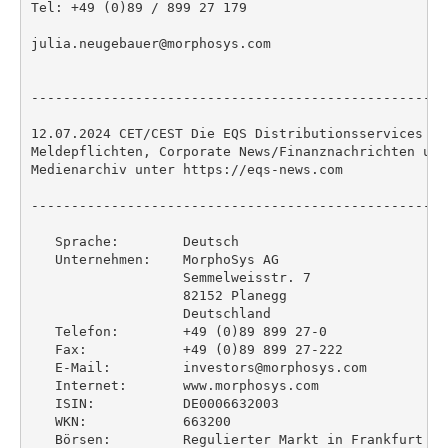
Tel: +49 (0)89 / 899 27 179

julia.neugebauer@morphosys.com

----------------------------------------------------
12.07.2024 CET/CEST Die EQS Distributionsservices um
Meldepflichten, Corporate News/Finanznachrichten und
Medienarchiv unter https://eqs-news.com

----------------------------------------------------
   Sprache:        Deutsch

   Unternehmen:    MorphoSys AG

                   Semmelweisstr. 7

                   82152 Planegg

                   Deutschland

   Telefon:        +49 (0)89 899 27-0

   Fax:            +49 (0)89 899 27-222

   E-Mail:         investors@morphosys.com

   Internet:       www.morphosys.com

   ISIN:           DE0006632003

   WKN:            663200

   Börsen:         Regulierter Markt in Frankfurt (P