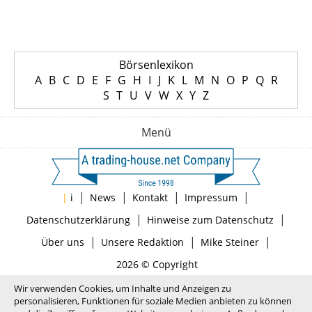
Börsenlexikon
A
B
C
D
E
F
G
H
I
J
K
L
M
N
O
P
Q
R
S
T
U
V
W
X
Y
Z
Menü
|
|
|
|
|
i
News
Kontakt
Impressum
|
|
Datenschutzerklärung
Hinweise zum Datenschutz
|
|
|
Über uns
Unsere Redaktion
Mike Steiner
2026 © Copyright
Wir verwenden Cookies, um Inhalte und Anzeigen zu
personalisieren, Funktionen für soziale Medien anbieten zu können