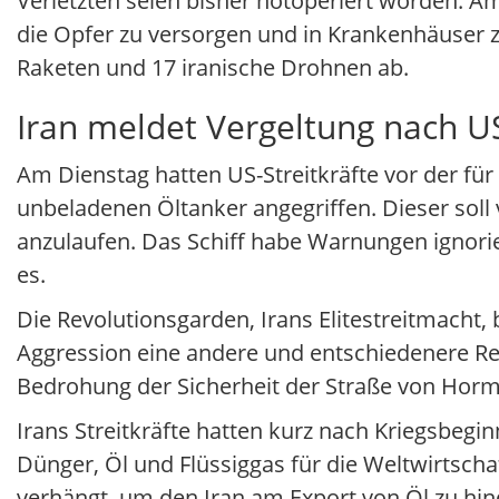
Verletzten seien bisher notoperiert worden. 
die Opfer zu versorgen und in Krankenhäuser z
Raketen und 17 iranische Drohnen ab.
Iran meldet Vergeltung nach US
Am Dienstag hatten US-Streitkräfte vor der fü
unbeladenen Öltanker angegriffen. Dieser soll
anzulaufen. Das Schiff habe Warnungen ignorier
es.
Die Revolutionsgarden, Irans Elitestreitmacht,
Aggression eine andere und entschiedenere Reak
Bedrohung der Sicherheit der Straße von Horm
Irans Streitkräfte hatten kurz nach Kriegsbegi
Dünger, Öl und Flüssiggas für die Weltwirtscha
verhängt, um den Iran am Export von Öl zu hi