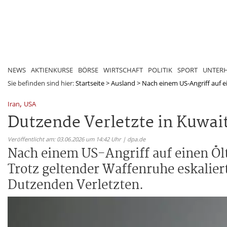
NEWS
AKTIENKURSE
BÖRSE
WIRTSCHAFT
POLITIK
SPORT
UNTER
Sie befinden sind hier:
Startseite
>
Ausland
>
Nach einem US-Angriff auf ei
,
Iran
USA
Dutzende Verletzte in Kuwai
Veröffentlicht am: 03.06.2026 um 14:42 Uhr | dpa.de
Nach einem US-Angriff auf einen Öl
Trotz geltender Waffenruhe eskalier
Dutzenden Verletzten.