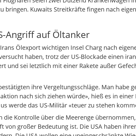
Am Flughafen seien zwei Dutzend Krankenwagen 
u bringen. Kuwaits Streitkräfte fingen nach eige
-Angriff auf Öltanker
r Irans Ölexport wichtigen Insel Charg nach eige
 versucht haben, trotz der US-Blockade einen ira
t und sei letztlich mit einer Rakete außer Gefec
 bestätigten ihre Vergeltungsschläge. Man habe g
tion nach sich ziehen würde», hieß es in einer M
us werde das US-Militär «teuer zu stehen komme
nn die Kontrolle über die Meerenge übernommen, 
ft von großer Bedeutung ist. Die USA haben ihre
ndern. Die USA wollen eine uneingeschränkte Wie