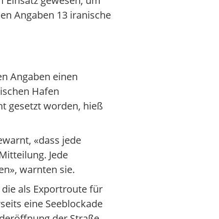
im Einsatz gewesen, um
nen Angaben 13 iranische
nen Angaben einen
nischen Hafen
ht gesetzt worden, hieß
ewarnt, «dass jede
itteilung. Jede
n», warnten sie.
die als Exportroute für
rseits eine Seeblockade
deröffnung der Straße