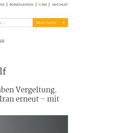
OGS
BÖRSENLEXIKON
RSS
WATCHLIST
Menü ein-/ausblenden
News Suche
GE
lf
aben Vergeltung.
Iran erneut - mit