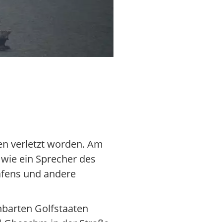
Kuwait wird so wie Bahrain erneu
en verletzt worden. Am
 wie ein Sprecher des
hafens und andere
hbarten Golfstaaten