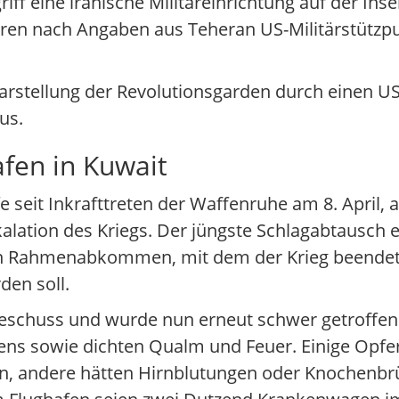
iff eine iranische Militäreinrichtung auf der Ins
waren nach Angaben aus Teheran US-Militärstützp
arstellung der Revolutionsgarden durch einen US
us.
fen in Kuwait
e seit Inkrafttreten der Waffenruhe am 8. April, 
skalation des Kriegs. Der jüngste Schlagabtausch 
n Rahmenabkommen, mit dem der Krieg beendet 
den soll.
 Beschuss und wurde nun erneut schwer getroff
afens sowie dichten Qualm und Feuer. Einige Opfer
 andere hätten Hirnblutungen oder Knochenbrüc