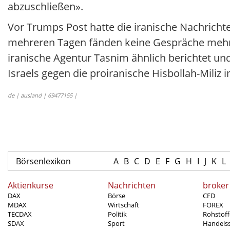
abzuschließen».
Vor Trumps Post hatte die iranische Nachrichte
mehreren Tagen fänden keine Gespräche mehr 
iranische Agentur Tasnim ähnlich berichtet u
Israels gegen die proiranische Hisbollah-Miliz
de | ausland | 69477155 |
Börsenlexikon
A
B
C
D
E
F
G
H
I
J
K
L
Aktienkurse
Nachrichten
broker
DAX
Börse
CFD
MDAX
Wirtschaft
FOREX
TECDAX
Politik
Rohstoff
SDAX
Sport
Handels