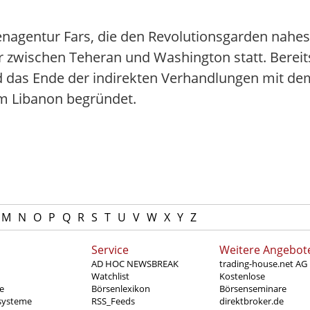
nagentur Fars, die den Revolutionsgarden naheste
zwischen Teheran und Washington statt. Bereit
nd das Ende der indirekten Verhandlungen mit d
 im Libanon begründet.
M
N
O
P
Q
R
S
T
U
V
W
X
Y
Z
Service
Weitere Angebot
AD HOC NEWSBREAK
trading-house.net AG
Watchlist
Kostenlose
e
Börsenlexikon
Börsenseminare
systeme
RSS_Feeds
direktbroker.de