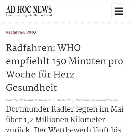
,
Radfahren
WHO
Radfahren: WHO
empfiehlt 150 Minuten pro
Woche für Herz-
Gesundheit
Veröffentlicht am: 03.06.2026 um 18:42 Uhr | Redaktion boerse-global.de
Dortmunder Radler legten im Mai
über 1,2 Millionen Kilometer
zurück. Der Wettbewerb läuft bis