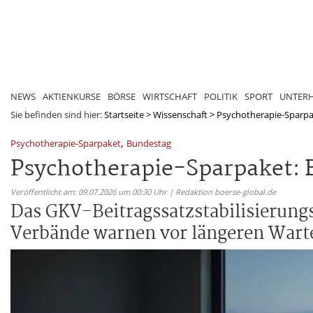
NEWS
AKTIENKURSE
BÖRSE
WIRTSCHAFT
POLITIK
SPORT
UNTER
Sie befinden sind hier:
Startseite
>
Wissenschaft
>
Psychotherapie-Sparpa
,
Psychotherapie-Sparpaket
Bundestag
Psychotherapie-Sparpaket: 
Veröffentlicht am: 09.07.2026 um 00:30 Uhr | Redaktion boerse-global.de
Das GKV-Beitragssatzstabilisierung
Verbände warnen vor längeren Warte