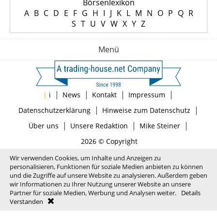
Börsenlexikon
A
B
C
D
E
F
G
H
I
J
K
L
M
N
O
P
Q
R
S
T
U
V
W
X
Y
Z
Menü
|
|
|
|
|
i
News
Kontakt
Impressum
|
|
Datenschutzerklärung
Hinweise zum Datenschutz
|
|
|
Über uns
Unsere Redaktion
Mike Steiner
2026 © Copyright
Wir verwenden Cookies, um Inhalte und Anzeigen zu
personalisieren, Funktionen für soziale Medien anbieten zu können
und die Zugriffe auf unsere Website zu analysieren. Außerdem geben
wir Informationen zu Ihrer Nutzung unserer Website an unsere
Partner für soziale Medien, Werbung und Analysen weiter.
Details
Verstanden