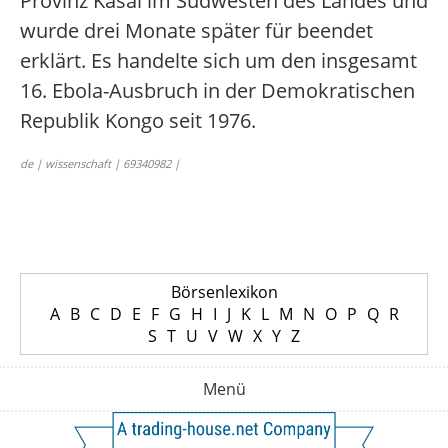
Provinz Kasaï im Südwesten des Landes und
wurde drei Monate später für beendet
erklärt. Es handelte sich um den insgesamt
16. Ebola-Ausbruch in der Demokratischen
Republik Kongo seit 1976.
de | wissenschaft | 69340982 |
Börsenlexikon
A
B
C
D
E
F
G
H
I
J
K
L
M
N
O
P
Q
R
S
T
U
V
W
X
Y
Z
Menü