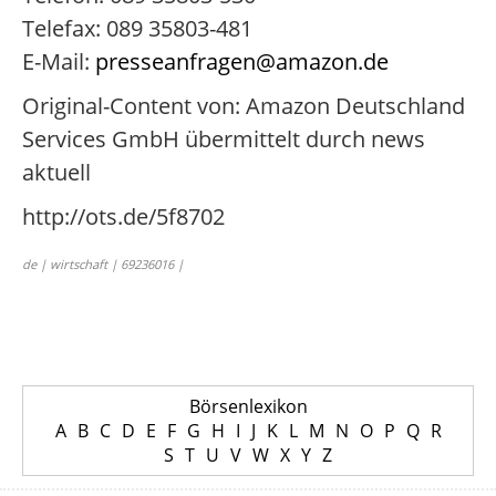
Telefax: 089 35803-481
E-Mail:
presseanfragen@amazon.de
Original-Content von: Amazon Deutschland
Services GmbH übermittelt durch news
aktuell
http://ots.de/5f8702
de | wirtschaft | 69236016 |
Börsenlexikon
A
B
C
D
E
F
G
H
I
J
K
L
M
N
O
P
Q
R
S
T
U
V
W
X
Y
Z