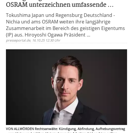
OSRAM unterzeichnen umfassende ...
Tokushima Japan und Regensburg Deutschland -
Nichia und ams OSRAM weiten ihre langjährige
Zusammenarbeit im Bereich des geistigen Eigentums
(IP) aus. Hiroyoshi Ogawa Präsident ...
presseportal.de, 16.10.25 12:30 Uhr
VON ALLWÖRDEN Rechtsanwälte: Kündigung, Abfindung, Aufhebungsvertrag