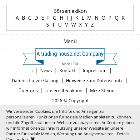
Börsenlexikon
A
B
C
D
E
F
G
H
I
J
K
L
M
N
O
P
Q
R
S
T
U
V
W
X
Y
Z
Menü
|
|
|
|
|
i
News
Kontakt
Impressum
|
|
Datenschutzerklärung
Hinweise zum Datenschutz
|
|
|
Über uns
Unsere Redaktion
Mike Steiner
2026 © Copyright
Wir verwenden Cookies, um Inhalte und Anzeigen zu
personalisieren, Funktionen für soziale Medien anbieten zu können
und die Zugriffe auf unsere Website zu analysieren. Außerdem geben
wir Informationen zu Ihrer Nutzung unserer Website an unsere
Partner für soziale Medien, Werbung und Analysen weiter.
Details
Verstanden