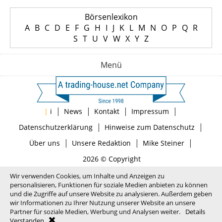
Börsenlexikon
A
B
C
D
E
F
G
H
I
J
K
L
M
N
O
P
Q
R
S
T
U
V
W
X
Y
Z
Menü
|
|
|
|
|
i
News
Kontakt
Impressum
|
|
Datenschutzerklärung
Hinweise zum Datenschutz
|
|
|
Über uns
Unsere Redaktion
Mike Steiner
2026 © Copyright
Wir verwenden Cookies, um Inhalte und Anzeigen zu
personalisieren, Funktionen für soziale Medien anbieten zu können
und die Zugriffe auf unsere Website zu analysieren. Außerdem geben
wir Informationen zu Ihrer Nutzung unserer Website an unsere
Partner für soziale Medien, Werbung und Analysen weiter.
Details
Verstanden