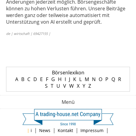
Änderungen jederzeit möglich. Börsengeschäfte
können zu hohen Verlusten führen. Unsere Beiträge
werden ganz oder teilweise automatisiert mit
Unterstützung von AI erstellt und geprüft.
de | wirtschaft | 69427155 |
Börsenlexikon
A
B
C
D
E
F
G
H
I
J
K
L
M
N
O
P
Q
R
S
T
U
V
W
X
Y
Z
Menü
|
|
|
|
|
i
News
Kontakt
Impressum