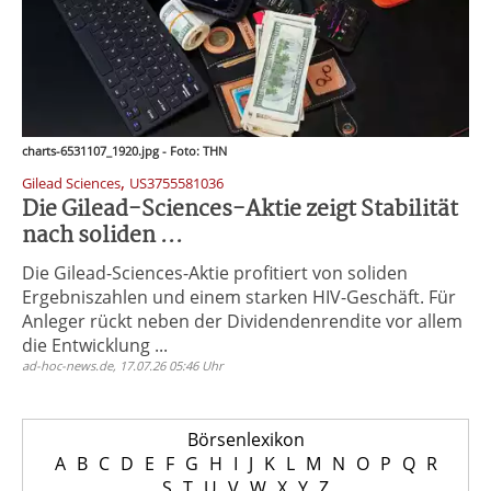
charts-6531107_1920.jpg - Foto: THN
,
Gilead Sciences
US3755581036
Die Gilead-Sciences-Aktie zeigt Stabilität
nach soliden ...
Die Gilead-Sciences-Aktie profitiert von soliden
Ergebniszahlen und einem starken HIV-Geschäft. Für
Anleger rückt neben der Dividendenrendite vor allem
die Entwicklung ...
ad-hoc-news.de, 17.07.26 05:46 Uhr
Börsenlexikon
A
B
C
D
E
F
G
H
I
J
K
L
M
N
O
P
Q
R
S
T
U
V
W
X
Y
Z