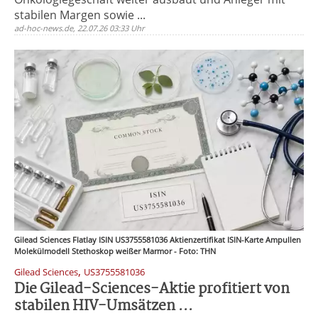
stabilen Margen sowie ...
ad-hoc-news.de, 22.07.26 03:33 Uhr
Gilead Sciences Flatlay ISIN US3755581036 Aktienzertifikat ISIN-Karte Ampullen
Molekülmodell Stethoskop weißer Marmor - Foto: THN
,
Gilead Sciences
US3755581036
Die Gilead-Sciences-Aktie profitiert von
stabilen HIV-Umsätzen ...