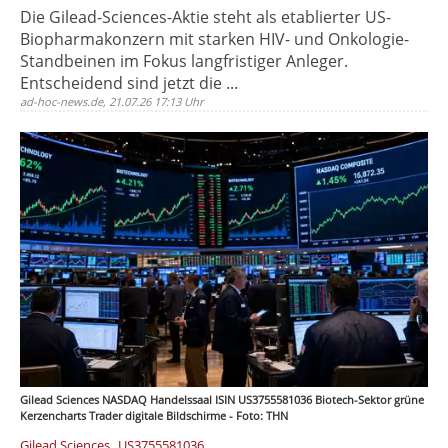
Die Gilead-Sciences-Aktie steht als etablierter US-
Biopharmakonzern mit starken HIV- und Onkologie-
Standbeinen im Fokus langfristiger Anleger.
Entscheidend sind jetzt die ...
ad-hoc-news.de, 21.07.26 17:13 Uhr
Gilead Sciences NASDAQ Handelssaal ISIN US3755581036 Biotech-Sektor grüne
Kerzencharts Trader digitale Bildschirme - Foto: THN
,
Gilead Sciences
US3755581036