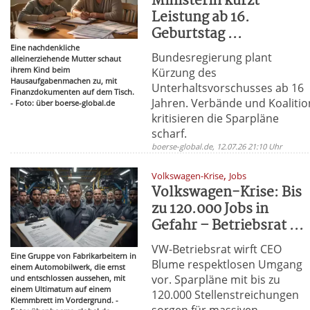
Ministerin kürzt
Leistung ab 16.
Geburtstag ...
Eine nachdenkliche
Bundesregierung plant
alleinerziehende Mutter schaut
ihrem Kind beim
Kürzung des
Hausaufgabenmachen zu, mit
Unterhaltsvorschusses ab 16
Finanzdokumenten auf dem Tisch.
Jahren. Verbände und Koalitio
- Foto: über boerse-global.de
kritisieren die Sparpläne
scharf.
boerse-global.de, 12.07.26 21:10 Uhr
,
Volkswagen-Krise
Jobs
Volkswagen-Krise: Bis
zu 120.000 Jobs in
Gefahr – Betriebsrat ...
VW-Betriebsrat wirft CEO
Eine Gruppe von Fabrikarbeitern in
Blume respektlosen Umgang
einem Automobilwerk, die ernst
vor. Sparpläne mit bis zu
und entschlossen aussehen, mit
einem Ultimatum auf einem
120.000 Stellenstreichungen
Klemmbrett im Vordergrund. -
sorgen für massiven