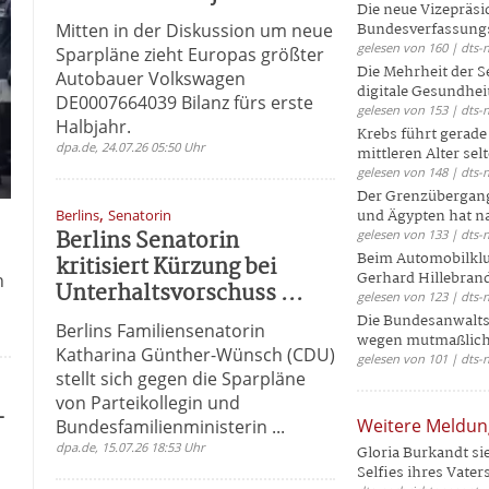
Die neue Vizepräsi
Mitten in der Diskussion um neue
Bundesverfassungs
gelesen von 160 | dts-
Sparpläne zieht Europas größter
Die Mehrheit der S
Autobauer Volkswagen
digitale Gesundhei
DE0007664039 Bilanz fürs erste
gelesen von 153 | dts-
Halbjahr.
Krebs führt gerad
dpa.de, 24.07.26 05:50 Uhr
mittleren Alter selt
gelesen von 148 | dts-
Der Grenzübergang
,
Berlins
Senatorin
und Ägypten hat na
Berlins Senatorin
gelesen von 133 | dts-
Beim Automobilklu
kritisiert Kürzung bei
Gerhard Hillebrand
n
Unterhaltsvorschuss ...
gelesen von 123 | dts-
Die Bundesanwalts
Berlins Familiensenatorin
wegen mutmaßliche
Katharina Günther-Wünsch (CDU)
gelesen von 101 | dts-
stellt sich gegen die Sparpläne
von Parteikollegin und
-
Weitere Meldu
Bundesfamilienministerin ...
dpa.de, 15.07.26 18:53 Uhr
Gloria Burkandt si
Selfies ihres Vaters 