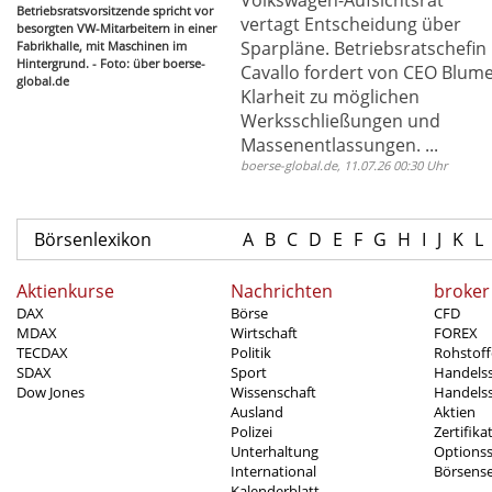
Betriebsratsvorsitzende spricht vor
vertagt Entscheidung über
besorgten VW-Mitarbeitern in einer
Sparpläne. Betriebsratschefin
Fabrikhalle, mit Maschinen im
Hintergrund. - Foto: über boerse-
Cavallo fordert von CEO Blum
global.de
Klarheit zu möglichen
Werksschließungen und
Massenentlassungen. ...
boerse-global.de, 11.07.26 00:30 Uhr
Börsenlexikon
A
B
C
D
E
F
G
H
I
J
K
L
Aktienkurse
Nachrichten
broker
DAX
Börse
CFD
MDAX
Wirtschaft
FOREX
TECDAX
Politik
Rohstoff
SDAX
Sport
Handels
Dow Jones
Wissenschaft
Handelss
Ausland
Aktien
Polizei
Zertifika
Unterhaltung
Options
International
Börsens
Kalenderblatt