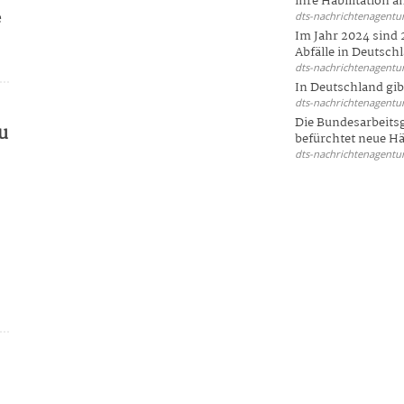
ihre Habilitation an
e
dts-nachrichtenagentur
Im Jahr 2024 sind 
Abfälle in Deutschl
dts-nachrichtenagentur
In Deutschland gi
dts-nachrichtenagentur
Die Bundesarbeit
u
befürchtet neue Här
dts-nachrichtenagentur