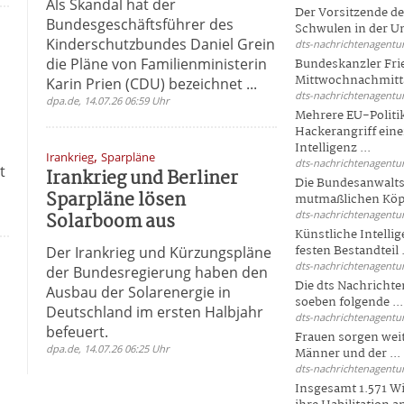
Als Skandal hat der
Der Vorsitzende d
Bundesgeschäftsführer des
Schwulen in der Un
Kinderschutzbundes Daniel Grein
dts-nachrichtenagentur
die Pläne von Familienministerin
Bundeskanzler Fri
Mittwochnachmitta
Karin Prien (CDU) bezeichnet ...
dts-nachrichtenagentur
dpa.de, 14.07.26 06:59 Uhr
Mehrere EU-Politi
Hackerangriff ein
Intelligenz ...
,
Irankrieg
Sparpläne
dts-nachrichtenagentur
t
Irankrieg und Berliner
Die Bundesanwalts
Sparpläne lösen
mutmaßlichen Köpfe
Solarboom aus
dts-nachrichtenagentur
Künstliche Intellig
festen Bestandteil .
Der Irankrieg und Kürzungspläne
dts-nachrichtenagentur
der Bundesregierung haben den
Die dts Nachrichten
Ausbau der Solarenergie in
soeben folgende ...
Deutschland im ersten Halbjahr
dts-nachrichtenagentur
.
befeuert.
Frauen sorgen weite
dpa.de, 14.07.26 06:25 Uhr
Männer und der ...
dts-nachrichtenagentur
Insgesamt 1.571 Wi