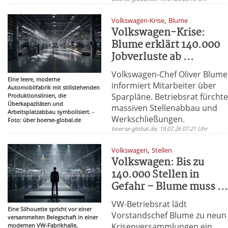
,
Volkswagen-Krise
Blume
Volkswagen-Krise:
Blume erklärt 140.000
Jobverluste ab ...
Volkswagen-Chef Oliver Blume
Eine leere, moderne
informiert Mitarbeiter über
Automobilfabrik mit stillstehenden
Sparpläne. Betriebsrat fürchte
Produktionslinien, die
Überkapazitäten und
massiven Stellenabbau und
Arbeitsplatzabbau symbolisiert. -
Werkschließungen.
Foto: über boerse-global.de
boerse-global.de, 19.07.26 07:21 Uhr
,
Volkswagen
Stellen
Volkswagen: Bis zu
140.000 Stellen in
Gefahr – Blume muss ..
VW-Betriebsrat lädt
Eine Silhouette spricht vor einer
Vorstandschef Blume zu neun
versammelten Belegschaft in einer
Krisenversammlungen ein.
modernen VW-Fabrikhalle,