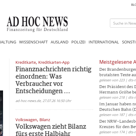
BL
HALTUNG
WISSENSCHAFT
AUSLAND
POLIZEI
INTERNATIONAL
SONSTI
,
Meistgelesene A
Kreditkarte
Kreditkarten-App
Finanznachrichten richtig
Der Brandenburger 
einordnen: Was
brutalsten Texte aus
gelesen von 223 | dts-
Verbraucher vor
Der Präsident des
Entscheidungen ...
Hermann Gröhe bek
gelesen von 218 | dts-
ad-hoc-news.de, 27.07.26 16:50 Uhr
Im Januar haben nu
Deutschen Bahn (DB
gelesen von 187 | dts-
,
Volkswagen
Bilanz
Der NRW-Landesbe
Volkswagen zieht Bilanz
Kreuzes für den Be
fürs erste Halbjahr
gelesen von 174 | dts-