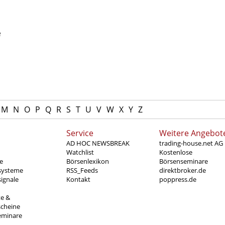
e
M
N
O
P
Q
R
S
T
U
V
W
X
Y
Z
Service
Weitere Angebot
AD HOC NEWSBREAK
trading-house.net AG
Watchlist
Kostenlose
e
Börsenlexikon
Börsenseminare
systeme
RSS_Feeds
direktbroker.de
ignale
Kontakt
poppress.de
te &
scheine
eminare