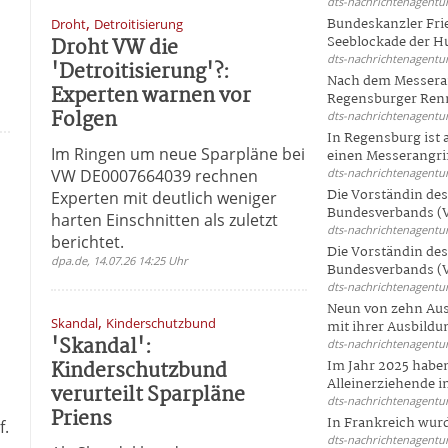
dts-nachrichtenagentur
,
Bundeskanzler Frie
Droht
Detroitisierung
Droht VW die
Seeblockade der Hut
dts-nachrichtenagentur
'Detroitisierung'?:
Nach dem Messeran
Experten warnen vor
Regensburger Renn
Folgen
dts-nachrichtenagentur
In Regensburg ist
Im Ringen um neue Sparpläne bei
einen Messerangriff
VW DE0007664039 rechnen
dts-nachrichtenagentur
Die Vorständin de
Experten mit deutlich weniger
Bundesverbands (V
harten Einschnitten als zuletzt
dts-nachrichtenagentur
berichtet.
Die Vorständin de
dpa.de, 14.07.26 14:25 Uhr
Bundesverbands (V
dts-nachrichtenagentur
Neun von zehn Aus
,
Skandal
Kinderschutzbund
mit ihrer Ausbildun
'Skandal':
dts-nachrichtenagentur
Kinderschutzbund
Im Jahr 2025 haben
Alleinerziehende i
verurteilt Sparpläne
dts-nachrichtenagentur
Priens
In Frankreich wur
f.
dts-nachrichtenagentur