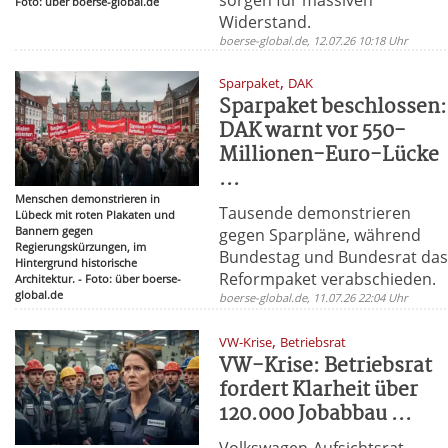
Foto: über boerse-global.de
Widerstand.
boerse-global.de, 12.07.26 10:18 Uhr
,
Sparpaket
DAK
Sparpaket beschlossen:
DAK warnt vor 550-
Millionen-Euro-Lücke
...
Menschen demonstrieren in
Tausende demonstrieren
Lübeck mit roten Plakaten und
Bannern gegen
gegen Sparpläne, während
Regierungskürzungen, im
Bundestag und Bundesrat da
Hintergrund historische
Reformpaket verabschieden.
Architektur. - Foto: über boerse-
global.de
boerse-global.de, 11.07.26 22:04 Uhr
,
VW-Krise
Betriebsrat
VW-Krise: Betriebsrat
fordert Klarheit über
120.000 Jobabbau ...
Volkswagen-Aufsichtsrat