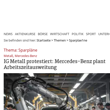
NEWS
AKTIENKURSE
BÖRSE
WIRTSCHAFT
POLITIK
SPORT
UNTER
Sie befinden sind hier:
Startseite
>
Themen
>
Sparplae1ne
Thema: Sparpläne
,
Metall
Mercedes-Benz
IG Metall protestiert: Mercedes-Benz plant
Arbeitszeitausweitung