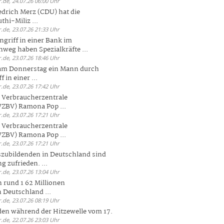
.de, 24.07.26 06:00 Uhr
drich Merz (CDU) hat die
hi-Miliz ...
.de, 23.07.26 21:33 Uhr
griff in einer Bank im
weg haben Spezialkräfte ...
.de, 23.07.26 18:46 Uhr
 am Donnerstag ein Mann durch
 in einer ...
.de, 23.07.26 17:42 Uhr
s Verbraucherzentrale
ZBV) Ramona Pop ...
.de, 23.07.26 17:21 Uhr
s Verbraucherzentrale
ZBV) Ramona Pop ...
.de, 23.07.26 17:21 Uhr
zubildenden in Deutschland sind
g zufrieden. ...
.de, 23.07.26 13:04 Uhr
 rund 1 62 Millionen
n Deutschland ...
.de, 23.07.26 08:19 Uhr
den während der Hitzewelle vom 17.
.de, 22.07.26 23:03 Uhr