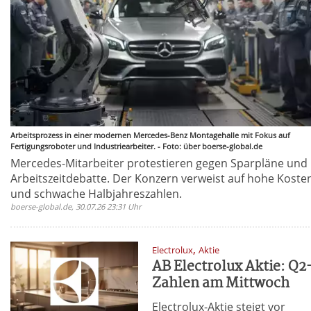
Arbeitsprozess in einer modernen Mercedes-Benz Montagehalle mit Fokus auf
Fertigungsroboter und Industriearbeiter. - Foto: über boerse-global.de
Mercedes-Mitarbeiter protestieren gegen Sparpläne und
Arbeitszeitdebatte. Der Konzern verweist auf hohe Koste
und schwache Halbjahreszahlen.
boerse-global.de, 30.07.26 23:31 Uhr
,
Electrolux
Aktie
AB Electrolux Aktie: Q2
Zahlen am Mittwoch
Electrolux-Aktie steigt vor