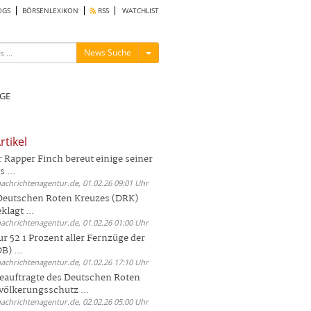
OGS
BÖRSENLEXIKON
RSS
WATCHLIST
Menü ein-/ausblenden
News Suche
GE
rtikel
Rapper Finch bereut einige seiner
 ...
nachrichtenagentur.de, 01.02.26 09:01 Uhr
 Deutschen Roten Kreuzes (DRK)
lagt ...
nachrichtenagentur.de, 01.02.26 01:00 Uhr
r 52 1 Prozent aller Fernzüge der
) ...
nachrichtenagentur.de, 01.02.26 17:10 Uhr
auftragte des Deutschen Roten
völkerungsschutz ...
nachrichtenagentur.de, 02.02.26 05:00 Uhr