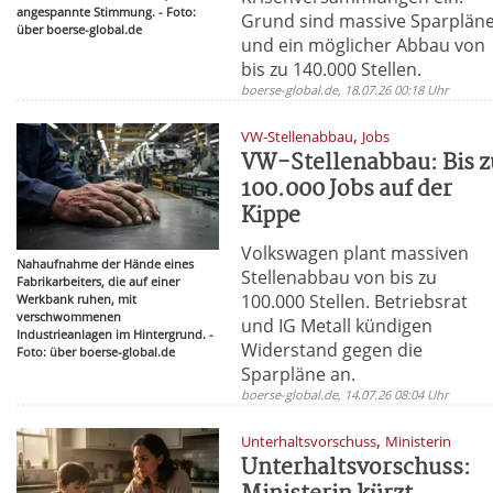
angespannte Stimmung. - Foto:
Grund sind massive Sparplän
über boerse-global.de
und ein möglicher Abbau von
bis zu 140.000 Stellen.
boerse-global.de, 18.07.26 00:18 Uhr
,
VW-Stellenabbau
Jobs
VW-Stellenabbau: Bis z
100.000 Jobs auf der
Kippe
Volkswagen plant massiven
Nahaufnahme der Hände eines
Stellenabbau von bis zu
Fabrikarbeiters, die auf einer
100.000 Stellen. Betriebsrat
Werkbank ruhen, mit
verschwommenen
und IG Metall kündigen
Industrieanlagen im Hintergrund. -
Widerstand gegen die
Foto: über boerse-global.de
Sparpläne an.
boerse-global.de, 14.07.26 08:04 Uhr
,
Unterhaltsvorschuss
Ministerin
Unterhaltsvorschuss: