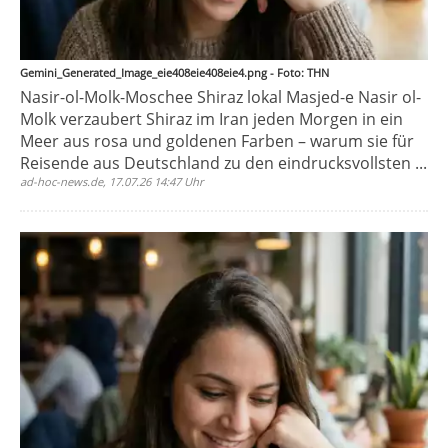
Gemini_Generated_Image_eie408eie408eie4.png - Foto: THN
Nasir-ol-Molk-Moschee Shiraz lokal Masjed-e Nasir ol-
Molk verzaubert Shiraz im Iran jeden Morgen in ein
Meer aus rosa und goldenen Farben – warum sie für
Reisende aus Deutschland zu den eindrucksvollsten ...
ad-hoc-news.de, 17.07.26 14:47 Uhr