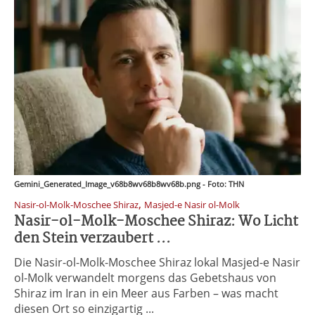
Gemini_Generated_Image_v68b8wv68b8wv68b.png - Foto: THN
,
Nasir-ol-Molk-Moschee Shiraz
Masjed-e Nasir ol-Molk
Nasir-ol-Molk-Moschee Shiraz: Wo Licht
den Stein verzaubert ...
Die Nasir-ol-Molk-Moschee Shiraz lokal Masjed-e Nasir
ol-Molk verwandelt morgens das Gebetshaus von
Shiraz im Iran in ein Meer aus Farben – was macht
diesen Ort so einzigartig ...