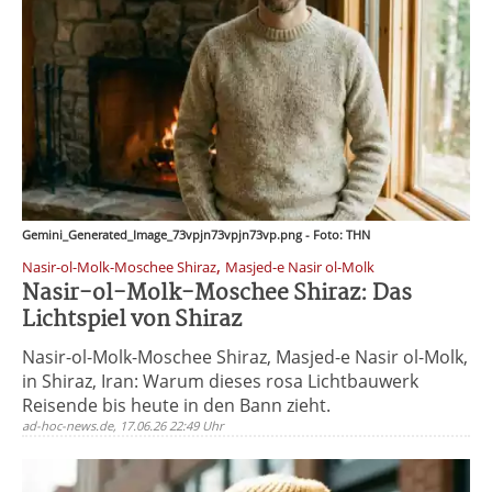
Gemini_Generated_Image_73vpjn73vpjn73vp.png - Foto: THN
,
Nasir-ol-Molk-Moschee Shiraz
Masjed-e Nasir ol-Molk
Nasir-ol-Molk-Moschee Shiraz: Das
Lichtspiel von Shiraz
Nasir-ol-Molk-Moschee Shiraz, Masjed-e Nasir ol-Molk,
in Shiraz, Iran: Warum dieses rosa Lichtbauwerk
Reisende bis heute in den Bann zieht.
ad-hoc-news.de, 17.06.26 22:49 Uhr