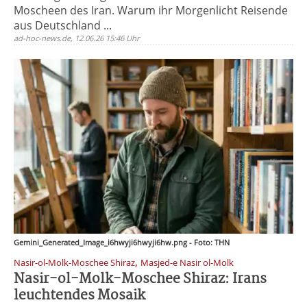
Moscheen des Iran. Warum ihr Morgenlicht Reisende
aus Deutschland ...
ad-hoc-news.de, 12.06.26 15:46 Uhr
Gemini_Generated_Image_i6hwyji6hwyji6hw.png - Foto: THN
,
Nasir-ol-Molk-Moschee Shiraz
Masjed-e Nasir ol-Molk
Nasir-ol-Molk-Moschee Shiraz: Irans
leuchtendes Mosaik