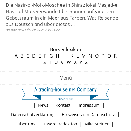
Die Nasir-ol-Molk-Moschee in Shiraz lokal Masjed-e
Nasir ol-Molk verwandelt bei Sonnenaufgang den
Gebetsraum in ein Meer aus Farben. Was Reisende
aus Deutschland über dieses ...
ad-hoc-news.de, 20.05.26 23:13 Uhr
Börsenlexikon
A
B
C
D
E
F
G
H
I
J
K
L
M
N
O
P
Q
R
S
T
U
V
W
X
Y
Z
Menü
|
|
|
|
|
i
News
Kontakt
Impressum
|
|
Datenschutzerklärung
Hinweise zum Datenschutz
|
|
|
Über uns
Unsere Redaktion
Mike Steiner