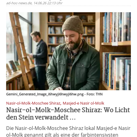
ad-hoc-news.de, 14.06.26 22:13 Uhr
Gemini_Generated_Image_i6hwyji6hwyji6hw.png - Foto: THN
,
Nasir-ol-Molk-Moschee Shiraz
Masjed-e Nasir ol-Molk
Nasir-ol-Molk-Moschee Shiraz: Wo Licht
den Stein verwandelt ...
Die Nasir-ol-Molk-Moschee Shiraz lokal Masjed-e Nasir
ol-Molk genannt gilt als eine der farbintensivsten