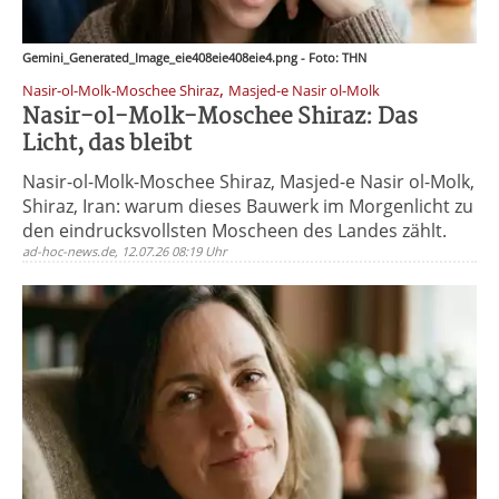
Gemini_Generated_Image_eie408eie408eie4.png - Foto: THN
,
Nasir-ol-Molk-Moschee Shiraz
Masjed-e Nasir ol-Molk
Nasir-ol-Molk-Moschee Shiraz: Das
Licht, das bleibt
Nasir-ol-Molk-Moschee Shiraz, Masjed-e Nasir ol-Molk,
Shiraz, Iran: warum dieses Bauwerk im Morgenlicht zu
den eindrucksvollsten Moscheen des Landes zählt.
ad-hoc-news.de, 12.07.26 08:19 Uhr