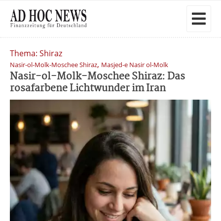
Thema: Shiraz
,
Nasir-ol-Molk-Moschee Shiraz
Masjed-e Nasir ol-Molk
Nasir-ol-Molk-Moschee Shiraz: Das
rosafarbene Lichtwunder im Iran