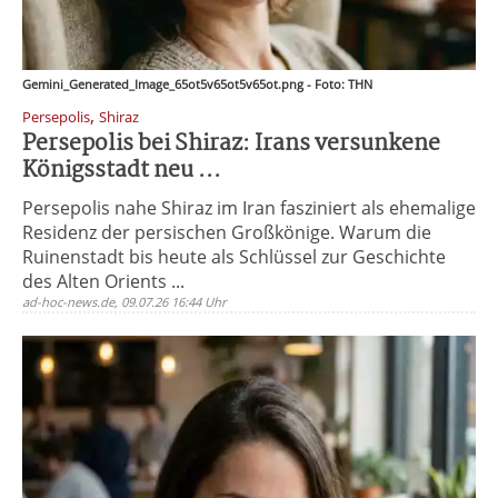
Gemini_Generated_Image_65ot5v65ot5v65ot.png - Foto: THN
,
Persepolis
Shiraz
Persepolis bei Shiraz: Irans versunkene
Königsstadt neu ...
Persepolis nahe Shiraz im Iran fasziniert als ehemalige
Residenz der persischen Großkönige. Warum die
Ruinenstadt bis heute als Schlüssel zur Geschichte
des Alten Orients ...
ad-hoc-news.de, 09.07.26 16:44 Uhr