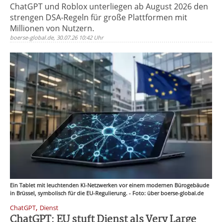
ChatGPT und Roblox unterliegen ab August 2026 den
strengen DSA-Regeln für große Plattformen mit
Millionen von Nutzern.
boerse-global.de, 30.07.26 10:42 Uhr
Ein Tablet mit leuchtenden KI-Netzwerken vor einem modernen Bürogebäude
in Brüssel, symbolisch für die EU-Regulierung. - Foto: über boerse-global.de
,
ChatGPT
Dienst
ChatGPT: EU stuft Dienst als Very Large