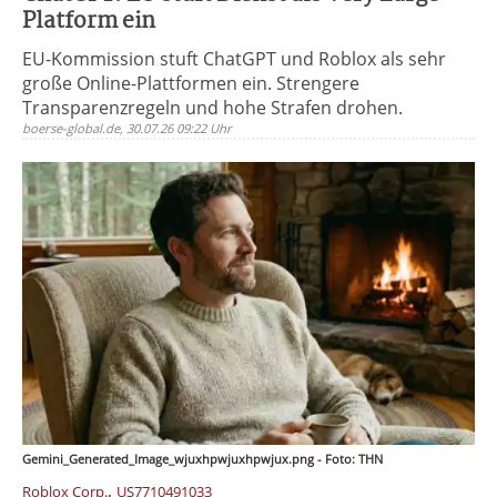
Platform ein
EU-Kommission stuft ChatGPT und Roblox als sehr
große Online-Plattformen ein. Strengere
Transparenzregeln und hohe Strafen drohen.
boerse-global.de, 30.07.26 09:22 Uhr
Gemini_Generated_Image_wjuxhpwjuxhpwjux.png - Foto: THN
,
Roblox Corp.
US7710491033