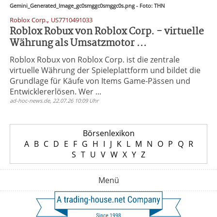
Gemini_Generated_Image_gc0smggc0smggc0s.png - Foto: THN
,
Roblox Corp.
US7710491033
Roblox Robux von Roblox Corp. - virtuelle
Währung als Umsatzmotor ...
Roblox Robux von Roblox Corp. ist die zentrale
virtuelle Währung der Spieleplattform und bildet die
Grundlage für Käufe von Items Game-Pässen und
Entwicklererlösen. Wer ...
ad-hoc-news.de, 22.07.26 10:09 Uhr
Börsenlexikon
A
B
C
D
E
F
G
H
I
J
K
L
M
N
O
P
Q
R
S
T
U
V
W
X
Y
Z
Menü