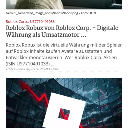
Gemini_Generated_Image_soc029soc029soc0.png - Foto: THN
,
Roblox Corp.
US7710491033
Roblox Robux von Roblox Corp. - Digitale
Währung als Umsatzmotor ...
Roblox Robux ist die virtuelle Währung mit der Spieler
auf Roblox Inhalte kaufen Avatare ausstatten und
Entwickler monetarisieren. Wer Roblox Corp. Aktien
(ISIN US7710491033) ...
ad-hoc-news.de, 05.08.26 09:15 Uhr