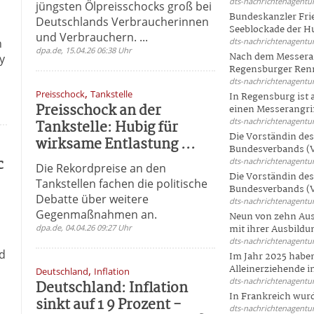
dts-nachrichtenagentur
jüngsten Ölpreisschocks groß bei
Bundeskanzler Frie
Deutschlands Verbraucherinnen
Seeblockade der Hut
und Verbrauchern. ...
n
dts-nachrichtenagentur
dpa.de, 15.04.26 06:38 Uhr
Nach dem Messeran
y
Regensburger Renn
dts-nachrichtenagentur
,
Preisschock
Tankstelle
In Regensburg ist
Preisschock an der
einen Messerangriff
dts-nachrichtenagentur
Tankstelle: Hubig für
Die Vorständin de
wirksame Entlastung ...
Bundesverbands (V
c
dts-nachrichtenagentur
Die Rekordpreise an den
Die Vorständin de
Tankstellen fachen die politische
Bundesverbands (V
Debatte über weitere
dts-nachrichtenagentur
Gegenmaßnahmen an.
Neun von zehn Aus
dpa.de, 04.04.26 09:27 Uhr
mit ihrer Ausbildun
dts-nachrichtenagentur
d
Im Jahr 2025 haben
r
Alleinerziehende i
,
Deutschland
Inflation
dts-nachrichtenagentur
Deutschland: Inflation
In Frankreich wur
sinkt auf 1 9 Prozent -
dts-nachrichtenagentur