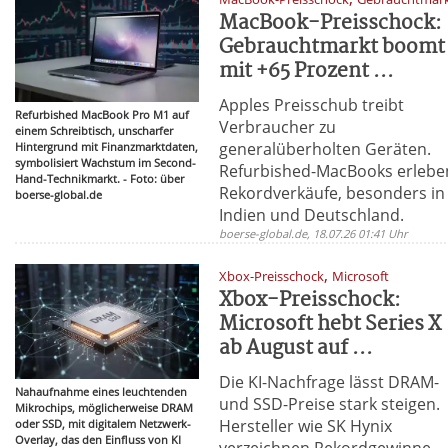
MacBook-Preisschock:
Gebrauchtmarkt boomt
mit +65 Prozent ...
Apples Preisschub treibt
Refurbished MacBook Pro M1 auf
Verbraucher zu
einem Schreibtisch, unscharfer
generalüberholten Geräten.
Hintergrund mit Finanzmarktdaten,
symbolisiert Wachstum im Second-
Refurbished-MacBooks erlebe
Hand-Technikmarkt. - Foto: über
Rekordverkäufe, besonders in
boerse-global.de
Indien und Deutschland.
boerse-global.de, 18.07.26 01:41 Uhr
,
Xbox-Preisschock
Microsoft
Xbox-Preisschock:
Microsoft hebt Series X
ab August auf ...
Die KI-Nachfrage lässt DRAM-
Nahaufnahme eines leuchtenden
und SSD-Preise stark steigen.
Mikrochips, möglicherweise DRAM
Hersteller wie SK Hynix
oder SSD, mit digitalem Netzwerk-
Overlay, das den Einfluss von KI
verzeichnen Rekordgewinne