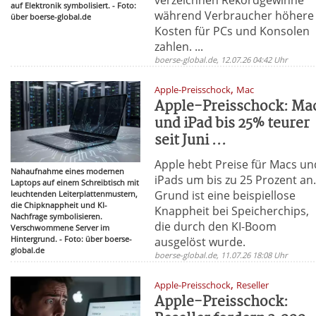
auf Elektronik symbolisiert. - Foto:
während Verbraucher höhere
über boerse-global.de
Kosten für PCs und Konsolen
zahlen. ...
boerse-global.de, 12.07.26 04:42 Uhr
,
Apple-Preisschock
Mac
Apple-Preisschock: Ma
und iPad bis 25% teurer
seit Juni ...
Apple hebt Preise für Macs un
Nahaufnahme eines modernen
iPads um bis zu 25 Prozent an
Laptops auf einem Schreibtisch mit
Grund ist eine beispiellose
leuchtenden Leiterplattenmustern,
die Chipknappheit und KI-
Knappheit bei Speicherchips,
Nachfrage symbolisieren.
die durch den KI-Boom
Verschwommene Server im
Hintergrund. - Foto: über boerse-
ausgelöst wurde.
global.de
boerse-global.de, 11.07.26 18:08 Uhr
,
Apple-Preisschock
Reseller
Apple-Preisschock: