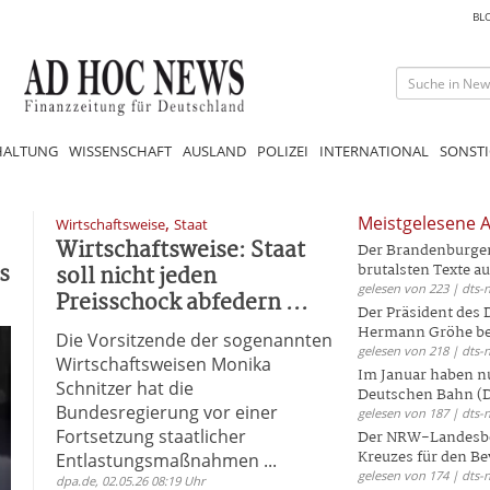
BL
HALTUNG
WISSENSCHAFT
AUSLAND
POLIZEI
INTERNATIONAL
SONSTI
,
Meistgelesene A
Wirtschaftsweise
Staat
Wirtschaftsweise: Staat
Der Brandenburger 
s
soll nicht jeden
brutalsten Texte aus
gelesen von 223 | dts-
Preisschock abfedern ...
Der Präsident des
Hermann Gröhe bek
Die Vorsitzende der sogenannten
gelesen von 218 | dts-
Wirtschaftsweisen Monika
Im Januar haben nu
Schnitzer hat die
Deutschen Bahn (DB
Bundesregierung vor einer
gelesen von 187 | dts-
Fortsetzung staatlicher
Der NRW-Landesbe
Kreuzes für den Be
Entlastungsmaßnahmen ...
gelesen von 174 | dts-
dpa.de, 02.05.26 08:19 Uhr