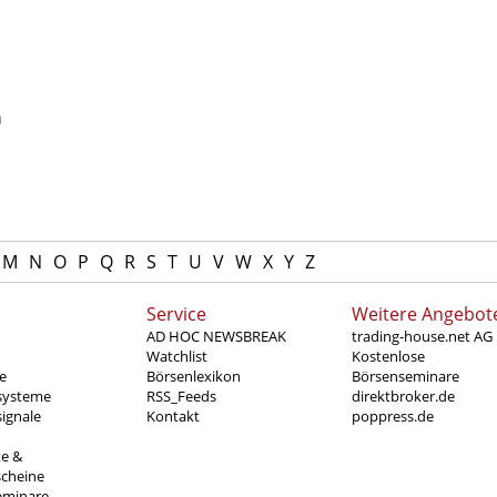
n
M
N
O
P
Q
R
S
T
U
V
W
X
Y
Z
Service
Weitere Angebot
AD HOC NEWSBREAK
trading-house.net AG
Watchlist
Kostenlose
e
Börsenlexikon
Börsenseminare
systeme
RSS_Feeds
direktbroker.de
ignale
Kontakt
poppress.de
te &
scheine
eminare