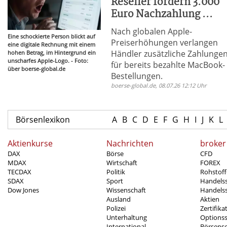
Reseller fordern 3.000
Euro Nachzahlung ...
Nach globalen Apple-
Eine schockierte Person blickt auf
Preiserhöhungen verlangen
eine digitale Rechnung mit einem
Händler zusätzliche Zahlunge
hohen Betrag, im Hintergrund ein
unscharfes Apple-Logo. - Foto:
für bereits bezahlte MacBook-
über boerse-global.de
Bestellungen.
boerse-global.de, 08.07.26 12:12 Uhr
Börsenlexikon
A
B
C
D
E
F
G
H
I
J
K
L
Aktienkurse
Nachrichten
broker
DAX
Börse
CFD
MDAX
Wirtschaft
FOREX
TECDAX
Politik
Rohstoff
SDAX
Sport
Handels
Dow Jones
Wissenschaft
Handelss
Ausland
Aktien
Polizei
Zertifika
Unterhaltung
Options
International
Börsens