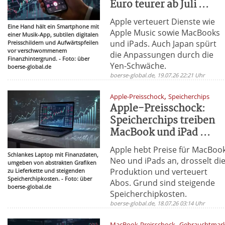
Euro teurer ab Juli ...
Apple verteuert Dienste wie
Eine Hand hält ein Smartphone mit
Apple Music sowie MacBooks
einer Musik-App, subtilen digitalen
und iPads. Auch Japan spürt
Preisschildern und Aufwärtspfeilen
vor verschwommenem
die Anpassungen durch die
Finanzhintergrund. - Foto: über
Yen-Schwäche.
boerse-global.de
boerse-global.de, 19.07.26 22:21 Uhr
,
Apple-Preisschock
Speicherchips
Apple-Preisschock:
Speicherchips treiben
MacBook und iPad ...
Apple hebt Preise für MacBoo
Schlankes Laptop mit Finanzdaten,
Neo und iPads an, drosselt di
umgeben von abstrakten Grafiken
Produktion und verteuert
zu Lieferkette und steigenden
Speicherchipkosten. - Foto: über
Abos. Grund sind steigende
boerse-global.de
Speicherchipkosten.
boerse-global.de, 18.07.26 03:14 Uhr
,
MacBook-Preisschock
Gebrauchtmar