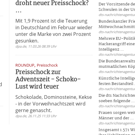
droht neuer Preisschock?
Der Vorsitzende d
...
Schwulen in der Un
dts-nachrichtenagentur
Mit 1,9 Prozent ist die Teuerung
Bundeskanzler Fri
Mittwochnachmitta
in Deutschland im Februar wieder
dts-nachrichtenagentur
unter die Marke von zwei Prozent
Mehrere EU-Politi
gesunken.
Hackerangriff ein
dpa.de, 11.03.26 08:39 Uhr
Intelligenz ...
dts-nachrichtenagentur
Die Bundesanwalts
,
ROUNDUP
Preisschock
mutmaßlichen Köpfe
Preisschock zur
dts-nachrichtenagentur
Adventszeit - Schoko-
Künstliche Intellig
festen Bestandteil .
d
Lust wird teuer
dts-nachrichtenagentur
Die dts Nachrichten
Schokolade, Dominosteine, Kekse
soeben folgende ...
- in der Vorweihnachtszeit wird
dts-nachrichtenagentur
gerne genascht.
Frauen sorgen weite
dpa.de, 26.11.25 11:33 Uhr
Männer und der ...
dts-nachrichtenagentur
Insgesamt 1.571 Wi