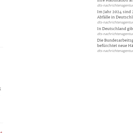
ihre Habilitation an
dts-nachrichtenagentur
Im Jahr 2024 sind 
Abfälle in Deutschl
dts-nachrichtenagentur
In Deutschland gi
dts-nachrichtenagentur
Die Bundesarbeit
befürchtet neue Här
dts-nachrichtenagentur
k
e
kt