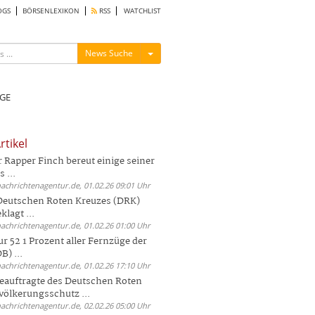
OGS
BÖRSENLEXIKON
RSS
WATCHLIST
Menü ein-/ausblenden
News Suche
GE
rtikel
Rapper Finch bereut einige seiner
 ...
nachrichtenagentur.de, 01.02.26 09:01 Uhr
 Deutschen Roten Kreuzes (DRK)
lagt ...
nachrichtenagentur.de, 01.02.26 01:00 Uhr
r 52 1 Prozent aller Fernzüge der
) ...
nachrichtenagentur.de, 01.02.26 17:10 Uhr
auftragte des Deutschen Roten
völkerungsschutz ...
nachrichtenagentur.de, 02.02.26 05:00 Uhr