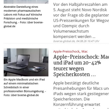
Vor den Halbjahreszahlen am
Abstrakte Darstellung eines
5. August steht Novo Nordisk
modernen pharmazeutischen
vor der Frage ob die geplante
Labors mit Fokus auf klinische
Präzision und medizinische
US-Preissenkungen für Wegov
Forschung. - Foto: über boerse-
und Ozempic durch
global.de
Volumenwachstum
kompensiert werden ...
boerse-global.de, 04.08.26 16:47 Uhr
,
Apple-Preisschock
Mac
Apple-Preisschock: Ma
und iPad um 20-42%
teurer wegen
Speicherkosten ...
Ein Apple MacBook und ein iPad
Apple bestätigt deutliche
auf einem minimalistischen
Schreibtisch in einer
Preisanhebungen für Macs un
professionellen Büroumgebung. -
iPads wegen stark gestiegene
Foto: über boerse-global.de
Speicherkosten. Die
Konzernführung erwartet