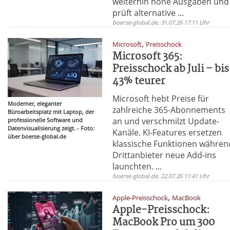
weiterhin hohe Ausgaben und
prüft alternative ...
boerse-global.de, 31.07.26 17:11 Uhr
,
Microsoft
Preisschock
Microsoft 365:
Preisschock ab Juli – bis
43% teurer
Microsoft hebt Preise für
Moderner, eleganter
zahlreiche 365-Abonnements
Büroarbeitsplatz mit Laptop, der
an und verschmilzt Update-
professionelle Software und
Datenvisualisierung zeigt. - Foto:
Kanäle. KI-Features ersetzen
über boerse-global.de
klassische Funktionen währen
Drittanbieter neue Add-ins
launchten. ...
boerse-global.de, 22.07.26 11:41 Uhr
,
Apple-Preisschock
MacBook
Apple-Preisschock:
MacBook Pro um 300