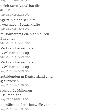
.de, 24.07.26 06:00 Uhr
drich Merz (CDU) hat die
hi-Miliz ...
.de, 23.07.26 21:33 Uhr
griff in einer Bank im
weg haben Spezialkräfte ...
.de, 23.07.26 18:46 Uhr
 am Donnerstag ein Mann durch
 in einer ...
.de, 23.07.26 17:42 Uhr
s Verbraucherzentrale
ZBV) Ramona Pop ...
.de, 23.07.26 17:21 Uhr
s Verbraucherzentrale
ZBV) Ramona Pop ...
.de, 23.07.26 17:21 Uhr
zubildenden in Deutschland sind
g zufrieden. ...
.de, 23.07.26 13:04 Uhr
 rund 1 62 Millionen
n Deutschland ...
.de, 23.07.26 08:19 Uhr
den während der Hitzewelle vom 17.
.de, 22.07.26 23:03 Uhr