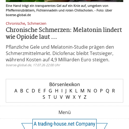
Eine Hand trägt ein transparentes Gel auf ein Knie auf, umgeben von
Pfefferminzblättern, Fichtennadeln und roten Chilischoten. - Foto: über
boerse-global.de
,
Chronische
Schmerzen
Chronische Schmerzen: Melatonin lindert
wie Opioide laut ...
Pflanzliche Gele und Melatonin-Studie prägen den
Schmerzmittelmarkt. Diclofenac bleibt Testsieger,
während Kosten auf 4,9 Milliarden Euro steigen.
boerse-global.de, 17.07.26 22:00 Uhr
Börsenlexikon
A
B
C
D
E
F
G
H
I
J
K
L
M
N
O
P
Q
R
S
T
U
V
W
X
Y
Z
Menü