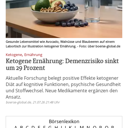
Gesunde Lebensmittel wie Avocado, Walnüsse und Blaubeeren auf einem
Labortisch zur Illustration ketogener Ernährung. - Foto: über boerse-global.de
,
Ketogene
Ernährung
Ketogene Ernährung: Demenzrisiko sinkt
um 29 Prozent
Aktuelle Forschung belegt positive Effekte ketogener
Diät auf kognitive Funktionen, psychische Gesundheit
und Stoffwechsel. Neue Medikamente ergänzen den
Ansatz.
boerse-global.de, 21.07.26 21:48 Uhr
Börsenlexikon
A
B
C
D
E
F
G
H
I
J
K
L
M
N
O
P
Q
R